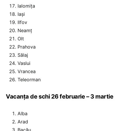
Ialomița
Iași
Ilfov
Neamț
Olt
Prahova
Sălaj
Vaslui
Vrancea
Teleorman
Vacanța de schi 26 februarie – 3 martie
Alba
Arad
Bacău