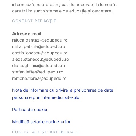
îi formează pe profesori, cât de adecvate la lumea în
care trăim sunt sistemele de educație și cercetare.
CONTACT REDACȚIE
Adrese e-mail
raluca.pantazi@edupedu.ro
mihai.peticila@edupedu.ro
costin.ionescu@edupedu.ro
alexa.stanescu@edupedu.ro
diana.ghimisi@edupedu.ro
stefan.lefter@edupedu.ro
ramona.florea@edupedu.ro
Notă de informare cu privire la prelucrarea de date
personale prin intermediul site-ului
Politica de cookie
Modifică setarile cookie-urilor
PUBLICITATE ȘI PARTENERIATE