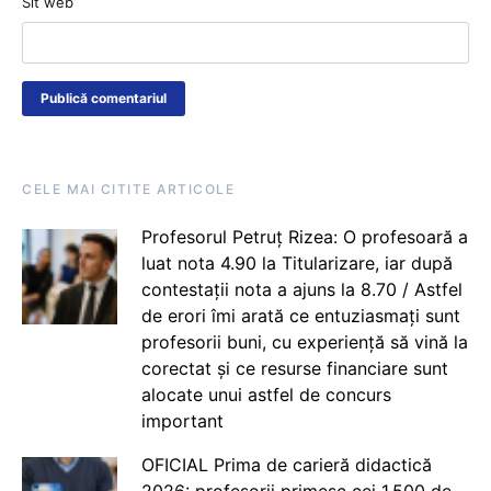
Sit web
CELE MAI CITITE ARTICOLE
Profesorul Petruț Rizea: O profesoară a
luat nota 4.90 la Titularizare, iar după
contestații nota a ajuns la 8.70 / Astfel
de erori îmi arată ce entuziasmați sunt
profesorii buni, cu experiență să vină la
corectat și ce resurse financiare sunt
alocate unui astfel de concurs
important
OFICIAL Prima de carieră didactică
2026: profesorii primesc cei 1.500 de