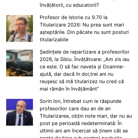
învățătorii, cu educatorii?
Profesor de Istorie cu 9.70 la
Titularizare 2026: Nu prea sunt mari
așteptările. Din păcate nu sunt posturi
titularizabile
Ședințele de repartizare a profesorilor
2026, la Sibiu. Învățătoare: „Am zis iau
ce este. O să fac naveta și Doamne-
ajută, dar dacă în doi,trei ani nu
reușesc să mă titularizez nu cred că
mai rămân în învățământ”
Sorin Ion, întrebat cum le răspunde
profesorilor care dau an de an
Titularizarea, obțin note mari, dar nu au
post pe perioadă nedeterminată: În
ultimii ani am încercat să ținem cât se
poate de bine sub control posturile