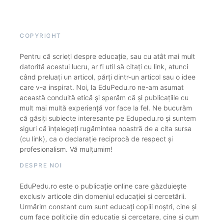
COPYRIGHT
Pentru că scrieți despre educație, sau cu atât mai mult
datorită acestui lucru, ar fi util să citați cu link, atunci
când preluați un articol, părți dintr-un articol sau o idee
care v-a inspirat. Noi, la EduPedu.ro ne-am asumat
această conduită etică și sperăm că și publicațiile cu
mult mai multă experiență vor face la fel. Ne bucurăm
că găsiți subiecte interesante pe Edupedu.ro și suntem
siguri că înțelegeți rugămintea noastră de a cita sursa
(cu link), ca o declarație reciprocă de respect și
profesionalism. Vă mulțumim!
DESPRE NOI
EduPedu.ro este o publicație online care găzduiește
exclusiv articole din domeniul educației și cercetării.
Urmărim constant cum sunt educați copiii noștri, cine și
cum face politicile din educație și cercetare, cine și cum