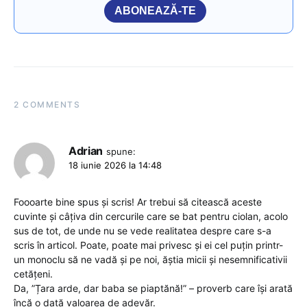
ABONEAZĂ-TE
2 COMMENTS
Adrian
spune:
18 iunie 2026 la 14:48
Foooarte bine spus și scris! Ar trebui să citească aceste
cuvinte și câțiva din cercurile care se bat pentru ciolan, acolo
sus de tot, de unde nu se vede realitatea despre care s-a
scris în articol. Poate, poate mai privesc și ei cel puțin printr-
un monoclu să ne vadă și pe noi, ăștia micii și nesemnificativii
cetățeni.
Da, ”Țara arde, dar baba se piaptănă!” – proverb care își arată
încă o dată valoarea de adevăr.