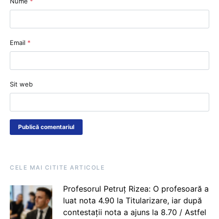
Nume
*
Email
*
Sit web
CELE MAI CITITE ARTICOLE
Profesorul Petruț Rizea: O profesoară a
luat nota 4.90 la Titularizare, iar după
contestații nota a ajuns la 8.70 / Astfel