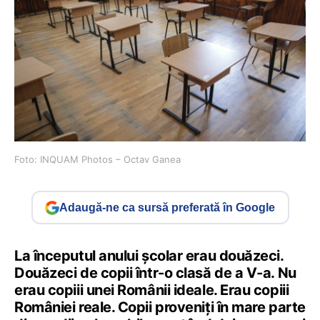
Foto: INQUAM Photos – Octav Ganea
Adaugă-ne ca sursă preferată în Google
La începutul anului școlar erau douăzeci.
Douăzeci de copii într-o clasă de a V-a. Nu
erau copiii unei Românii ideale. Erau copiii
României reale. Copii proveniți în mare parte