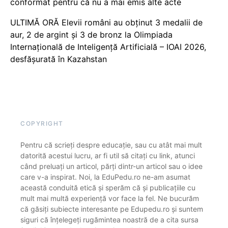
conformat pentru că nu a mai emis alte acte
ULTIMĂ ORĂ Elevii români au obținut 3 medalii de
aur, 2 de argint și 3 de bronz la Olimpiada
Internațională de Inteligență Artificială – IOAI 2026,
desfășurată în Kazahstan
COPYRIGHT
Pentru că scrieți despre educație, sau cu atât mai mult
datorită acestui lucru, ar fi util să citați cu link, atunci
când preluați un articol, părți dintr-un articol sau o idee
care v-a inspirat. Noi, la EduPedu.ro ne-am asumat
această conduită etică și sperăm că și publicațiile cu
mult mai multă experiență vor face la fel. Ne bucurăm
că găsiți subiecte interesante pe Edupedu.ro și suntem
siguri că înțelegeți rugămintea noastră de a cita sursa