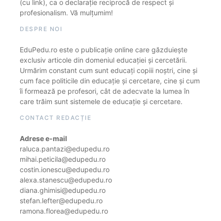
(cu link), ca o declarație reciprocă de respect și
profesionalism. Vă mulțumim!
DESPRE NOI
EduPedu.ro este o publicație online care găzduiește
exclusiv articole din domeniul educației și cercetării.
Urmărim constant cum sunt educați copiii noștri, cine și
cum face politicile din educație și cercetare, cine și cum
îi formează pe profesori, cât de adecvate la lumea în
care trăim sunt sistemele de educație și cercetare.
CONTACT REDACȚIE
Adrese e-mail
raluca.pantazi@edupedu.ro
mihai.peticila@edupedu.ro
costin.ionescu@edupedu.ro
alexa.stanescu@edupedu.ro
diana.ghimisi@edupedu.ro
stefan.lefter@edupedu.ro
ramona.florea@edupedu.ro