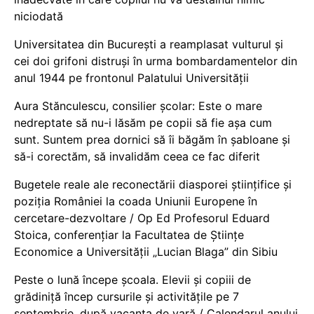
niciodată
Universitatea din București a reamplasat vulturul și
cei doi grifoni distruși în urma bombardamentelor din
anul 1944 pe frontonul Palatului Universității
Aura Stănculescu, consilier școlar: Este o mare
nedreptate să nu-i lăsăm pe copii să fie așa cum
sunt. Suntem prea dornici să îi băgăm în șabloane și
să-i corectăm, să invalidăm ceea ce fac diferit
Bugetele reale ale reconectării diasporei științifice și
poziția României la coada Uniunii Europene în
cercetare-dezvoltare / Op Ed Profesorul Eduard
Stoica, conferențiar la Facultatea de Științe
Economice a Universității „Lucian Blaga” din Sibiu
Peste o lună începe școala. Elevii și copiii de
grădiniță încep cursurile și activitățile pe 7
septembrie, după vacanța de vară / Calendarul anului