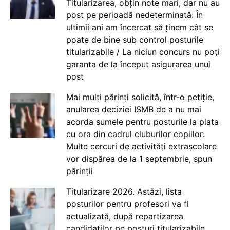
Titularizarea, obțin note mari, dar nu au
post pe perioadă nedeterminată: În
ultimii ani am încercat să ținem cât se
poate de bine sub control posturile
titularizabile / La niciun concurs nu poți
garanta de la început asigurarea unui
post
Mai mulți părinți solicită, într-o petiție,
anularea deciziei ISMB de a nu mai
acorda sumele pentru posturile la plata
cu ora din cadrul cluburilor copiilor:
Multe cercuri de activități extrașcolare
vor dispărea de la 1 septembrie, spun
părinții
Titularizare 2026. Astăzi, lista
posturilor pentru profesori va fi
actualizată, după repartizarea
candidaților pe posturi titularizabile