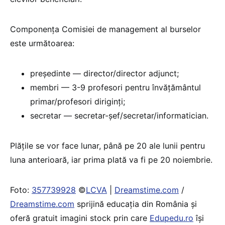
Componența Comisiei de management al burselor
este următoarea:
președinte — director/director adjunct;
membri — 3-9 profesori pentru învățământul
primar/profesori diriginți;
secretar — secretar-șef/secretar/informatician.
Plățile se vor face lunar, până pe 20 ale lunii pentru
luna anterioară, iar prima plată va fi pe 20 noiembrie.
Foto:
357739928
©
LCVA
|
Dreamstime.com
/
Dreamstime.com
sprijină educaţia din România şi
oferă gratuit imagini stock prin care
Edupedu.ro
îşi