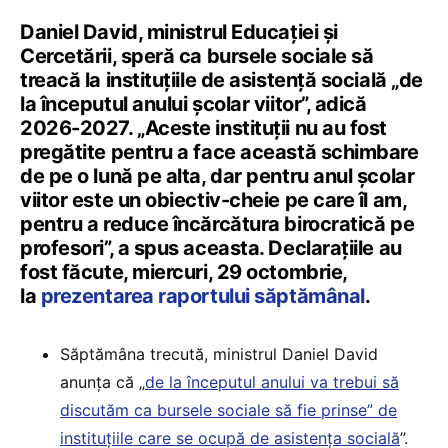
Daniel David, ministrul Educației și
Cercetării, speră ca bursele sociale să
treacă la instituțiile de asistență socială „de
la începutul anului școlar viitor”, adică
2026-2027. „Aceste instituții nu au fost
pregătite pentru a face această schimbare
de pe o lună pe alta, dar pentru anul școlar
viitor este un obiectiv-cheie pe care îl am,
pentru a reduce încărcătura birocratică pe
profesori”, a spus aceasta. Declarațiile au
fost făcute, miercuri, 29 octombrie,
la
prezentarea raportului săptămânal
.
Săptămâna trecută, ministrul Daniel David
anunța că „
de la începutul anului va trebui să
discutăm ca bursele sociale să fie prinse” de
instituțiile care se ocupă de asistența socială
”.