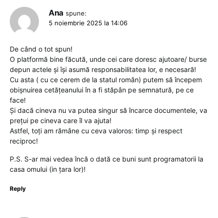
Ana
spune:
5 noiembrie 2025 la 14:06
De când o tot spun!
O platformă bine făcută, unde cei care doresc ajutoare/ burse
depun actele și își asumă responsabilitatea lor, e necesară!
Cu asta ( cu ce cerem de la statul român) putem să începem
obișnuirea cetățeanului în a fi stăpân pe semnatură, pe ce
face!
Și dacă cineva nu va putea singur să încarce documentele, va
prețui pe cineva care îl va ajuta!
Astfel, toți am rămâne cu ceva valoros: timp și respect
reciproc!
P.S. S-ar mai vedea încă o dată ce buni sunt programatorii la
casa omului (in țara lor)!
Reply