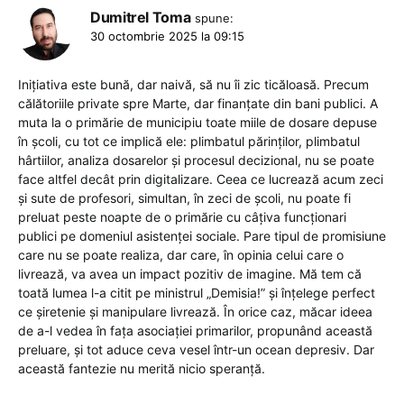
Dumitrel Toma
spune:
30 octombrie 2025 la 09:15
Inițiativa este bună, dar naivă, să nu îi zic ticăloasă. Precum
călătoriile private spre Marte, dar finanțate din bani publici. A
muta la o primărie de municipiu toate miile de dosare depuse
în școli, cu tot ce implică ele: plimbatul părinților, plimbatul
hârtiilor, analiza dosarelor și procesul decizional, nu se poate
face altfel decât prin digitalizare. Ceea ce lucrează acum zeci
și sute de profesori, simultan, în zeci de școli, nu poate fi
preluat peste noapte de o primărie cu câțiva funcționari
publici pe domeniul asistenței sociale. Pare tipul de promisiune
care nu se poate realiza, dar care, în opinia celui care o
livrează, va avea un impact pozitiv de imagine. Mă tem că
toată lumea l-a citit pe ministrul „Demisia!” și înțelege perfect
ce șiretenie și manipulare livrează. În orice caz, măcar ideea
de a-l vedea în fața asociației primarilor, propunând această
preluare, și tot aduce ceva vesel într-un ocean depresiv. Dar
această fantezie nu merită nicio speranță.