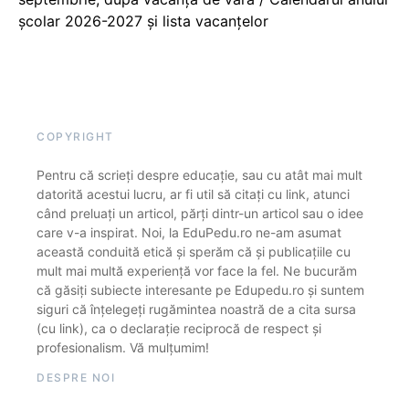
școlar 2026-2027 și lista vacanțelor
COPYRIGHT
Pentru că scrieți despre educație, sau cu atât mai mult
datorită acestui lucru, ar fi util să citați cu link, atunci
când preluați un articol, părți dintr-un articol sau o idee
care v-a inspirat. Noi, la EduPedu.ro ne-am asumat
această conduită etică și sperăm că și publicațiile cu
mult mai multă experiență vor face la fel. Ne bucurăm
că găsiți subiecte interesante pe Edupedu.ro și suntem
siguri că înțelegeți rugămintea noastră de a cita sursa
(cu link), ca o declarație reciprocă de respect și
profesionalism. Vă mulțumim!
DESPRE NOI