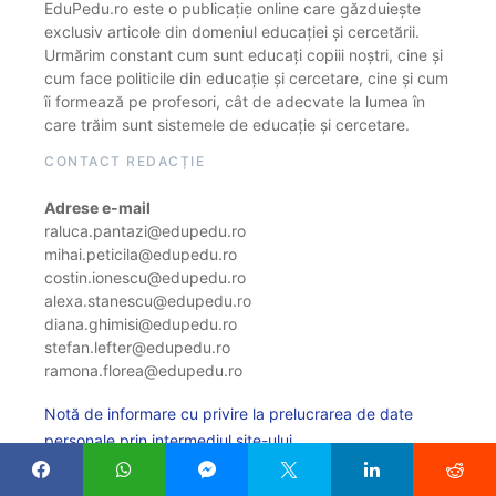
EduPedu.ro este o publicație online care găzduiește
exclusiv articole din domeniul educației și cercetării.
Urmărim constant cum sunt educați copiii noștri, cine și
cum face politicile din educație și cercetare, cine și cum
îi formează pe profesori, cât de adecvate la lumea în
care trăim sunt sistemele de educație și cercetare.
CONTACT REDACȚIE
Adrese e-mail
raluca.pantazi@edupedu.ro
mihai.peticila@edupedu.ro
costin.ionescu@edupedu.ro
alexa.stanescu@edupedu.ro
diana.ghimisi@edupedu.ro
stefan.lefter@edupedu.ro
ramona.florea@edupedu.ro
Notă de informare cu privire la prelucrarea de date
personale prin intermediul site-ului
Politica de cookie