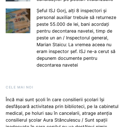
Șeful ISJ Gorj, alți 8 inspectori și
personal auxiliar trebuie să returneze
peste 55.000 de lei, bani acordați
pentru decontarea navetei, timp de
peste un an / Inspectorul general,
Marian Staicu: La vremea aceea nu
eram inspector șef. ISJ ne-a cerut să
depunem documente pentru
decontarea navetei
CELE MAI NOI
Încă mai sunt școli în care consilierii școlari își
desfășoară activitatea prin biblioteci, pe la cabinetul
medical, pe holuri sau în cancelarii, atrage atenția
consilierul școlar Aura Stănculescu / Sunt spații
inadecvate în care copilul nu va destăinui nimic