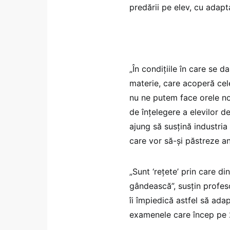
predării pe elev, cu adapta
„În condițiile în care se 
materie, care acoperă cele
nu ne putem face orele no
de înțelegere a elevilor de
ajung să susțină industria
care vor să-și păstreze a
„Sunt ‘rețete’ prin care di
gândească”, susțin profes
îi împiedică astfel să ada
examenele care încep pe 2