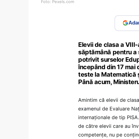
Foto: Pexels.com
Adau
Elevii de clasa a VII
săptămână pentru a s
potrivit surselor Edu
începând din 17 mai d
teste la Matematică ș
Până acum, Ministeru
Amintim că elevii de clasa
examenul de Evaluare Nați
internaționale de tip PIS
de către elevii care au î
competențe, nu pe conținu