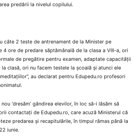
rea predării la nivelul copilului.
dau câte 2 teste de antrenament de la Minister pe
 4 ore de predare săptămânală de la clasa a VIII-a, ori
rmale de pregătire pentru examen, adaptate capacității
 la clasă, ori nu facem testele la școală și atunci ele
 meditațiilor”, au declarat pentru Edupedu.ro profesori
nonimatul.
n nou ‘dresăm’ gândirea elevilor, în loc să-i lăsăm să
orii contactați de Edupedu.ro, care acuză Ministerul că
pteze predarea și recapitulările, în timpul rămas până la
2 iunie.