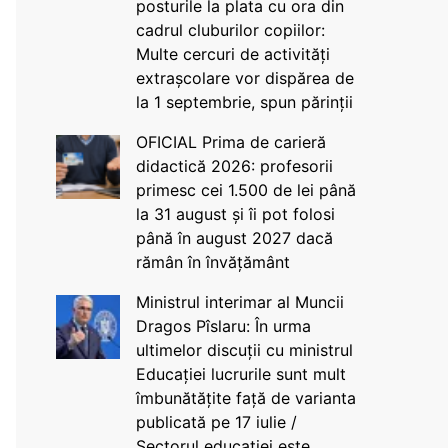
posturile la plata cu ora din
cadrul cluburilor copiilor:
Multe cercuri de activități
extrașcolare vor dispărea de
la 1 septembrie, spun părinții
OFICIAL Prima de carieră
didactică 2026: profesorii
primesc cei 1.500 de lei până
la 31 august și îi pot folosi
până în august 2027 dacă
rămân în învățământ
Ministrul interimar al Muncii
Dragos Pîslaru: În urma
ultimelor discuții cu ministrul
Educației lucrurile sunt mult
îmbunătățite față de varianta
publicată pe 17 iulie /
Sectorul educației este