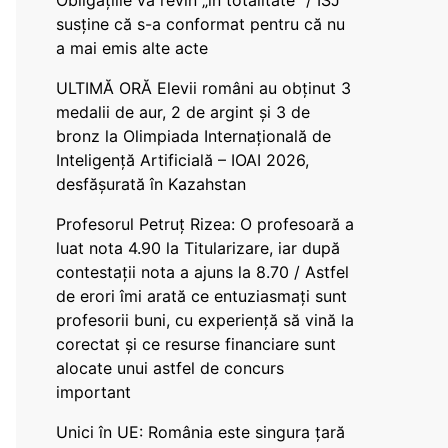
Obligațiile vă revin „în totalitate” / ISJ
susține că s-a conformat pentru că nu
a mai emis alte acte
ULTIMĂ ORĂ Elevii români au obținut 3
medalii de aur, 2 de argint și 3 de
bronz la Olimpiada Internațională de
Inteligență Artificială – IOAI 2026,
desfășurată în Kazahstan
Profesorul Petruț Rizea: O profesoară a
luat nota 4.90 la Titularizare, iar după
contestații nota a ajuns la 8.70 / Astfel
de erori îmi arată ce entuziasmați sunt
profesorii buni, cu experiență să vină la
corectat și ce resurse financiare sunt
alocate unui astfel de concurs
important
Unici în UE: România este singura țară