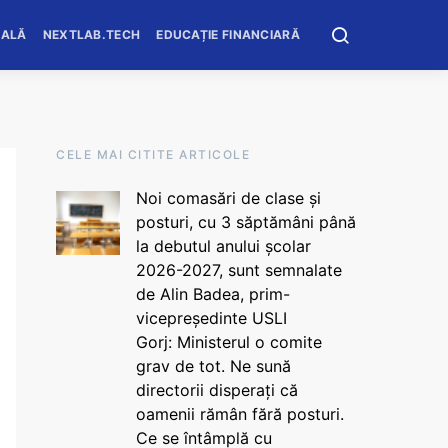
OALĂ
NEXTLAB.TECH
EDUCAȚIE FINANCIARĂ
CELE MAI CITITE ARTICOLE
Noi comasări de clase și
posturi, cu 3 săptămâni până
la debutul anului școlar
2026-2027, sunt semnalate
de Alin Badea, prim-
vicepreședinte USLI
Gorj: Ministerul o comite
grav de tot. Ne sună
directorii disperați că
oamenii rămân fără posturi.
Ce se întâmplă cu