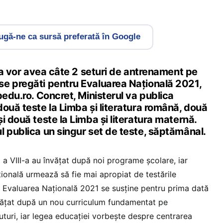
gă-ne ca sursă preferată în Google
I-a vor avea câte 2 seturi de antrenament pe
e pregăti pentru Evaluarea Națională 2021,
pedu.ro. Concret, Ministerul va publica
ouă teste la Limba și literatura română, două
i două teste la Limba și literatura maternă.
l publica un singur set de teste, săptămânal.
 a VIII-a au învățat după noi programe școlare, iar
onală urmează să fie mai apropiat de testările
A. Evaluarea Națională 2021 se susține pentru prima dată
nvățat după un nou curriculum fundamentat pe
turi, iar legea educației vorbește despre centrarea