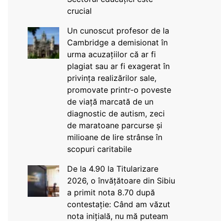
crucial
Un cunoscut profesor de la
Cambridge a demisionat în
urma acuzațiilor că ar fi
plagiat sau ar fi exagerat în
privința realizărilor sale,
promovate printr-o poveste
de viață marcată de un
diagnostic de autism, zeci
de maratoane parcurse și
milioane de lire strânse în
scopuri caritabile
De la 4.90 la Titularizare
2026, o învățătoare din Sibiu
a primit nota 8.70 după
contestație: Când am văzut
nota inițială, nu mă puteam