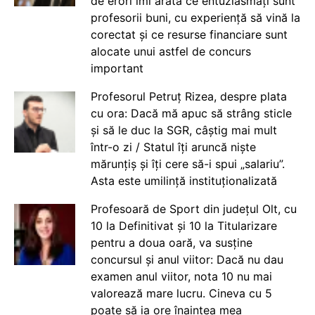
de erori îmi arată ce entuziasmați sunt
profesorii buni, cu experiență să vină la
corectat și ce resurse financiare sunt
alocate unui astfel de concurs
important
Profesorul Petruț Rizea, despre plata
cu ora: Dacă mă apuc să strâng sticle
și să le duc la SGR, câștig mai mult
într-o zi / Statul îți aruncă niște
mărunțiș și îți cere să-i spui „salariu”.
Asta este umilință instituționalizată
Profesoară de Sport din județul Olt, cu
10 la Definitivat și 10 la Titularizare
pentru a doua oară, va susține
concursul și anul viitor: Dacă nu dau
examen anul viitor, nota 10 nu mai
valorează mare lucru. Cineva cu 5
poate să ia ore înaintea mea