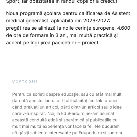
Sport, iar obezitatea în rândul copiilor a crescut
Noua programă școlară pentru calificarea de Asistent
medical generalist, aplicabilă din 2026-2027:
pregătirea se aliniază la noile cerințe europene, 4.600
de ore de formare în 3 ani, mai multă practică și
accent pe îngrijirea pacienților – proiect
COPYRIGHT
Pentru că scrieți despre educație, sau cu atât mai mult
datorită acestui lucru, ar fi util să citați cu link, atunci
când preluați un articol, părți dintr-un articol sau o idee
care v-a inspirat. Noi, la EduPedu.ro ne-am asumat
această conduită etică și sperăm că și publicațiile cu
mult mai multă experiență vor face la fel. Ne bucurăm
că găsiți subiecte interesante pe Edupedu.ro și suntem