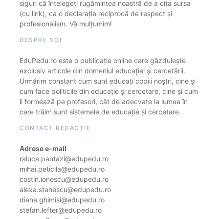
siguri că înțelegeți rugămintea noastră de a cita sursa
(cu link), ca o declarație reciprocă de respect și
profesionalism. Vă mulțumim!
DESPRE NOI
EduPedu.ro este o publicație online care găzduiește
exclusiv articole din domeniul educației și cercetării.
Urmărim constant cum sunt educați copiii noștri, cine și
cum face politicile din educație și cercetare, cine și cum
îi formează pe profesori, cât de adecvate la lumea în
care trăim sunt sistemele de educație și cercetare.
CONTACT REDACȚIE
Adrese e-mail
raluca.pantazi@edupedu.ro
mihai.peticila@edupedu.ro
costin.ionescu@edupedu.ro
alexa.stanescu@edupedu.ro
diana.ghimisi@edupedu.ro
stefan.lefter@edupedu.ro