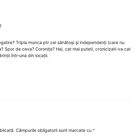
2
regatire? Tripla munca ptr cei sănătoși și independenți (care nu
a? Spor de ceva? Coronița? Hai, cat mai puteti, cronicizati-va cat
inții într-una din locații.
blicată.
Câmpurile obligatorii sunt marcate cu
*