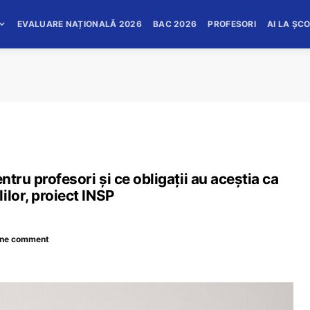
EVALUARE NAȚIONALĂ 2026
BAC 2026
PROFESORI
AI LA ȘC
ntru profesori și ce obligații au aceștia ca
ilor, proiect INSP
ne comment