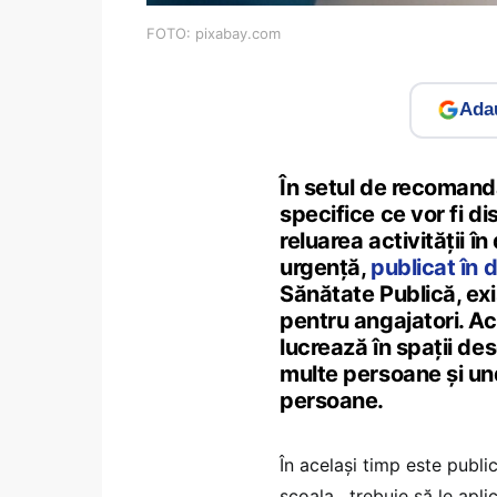
FOTO: pixabay.com
Adau
În setul de recomand
specifice ce vor fi d
reluarea activității î
urgență,
publicat în 
Sănătate Publică, exis
pentru angajatori. A
lucrează în spații de
multe persoane și und
persoane.
În același timp este public
școala, trebuie să le apl