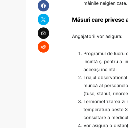
mâinile neigienizate.
Măsuri care privesc 
Angajatorii vor asigura:
Programul de lucru de
incintă și pentru a l
aceeași incintă;
Triajul observațional
muncă al persoanelor
(tuse, stănut, rinoree
Termometrizarea zilni
temperatura peste 37
consultare a medicul
Vor asigura o distan