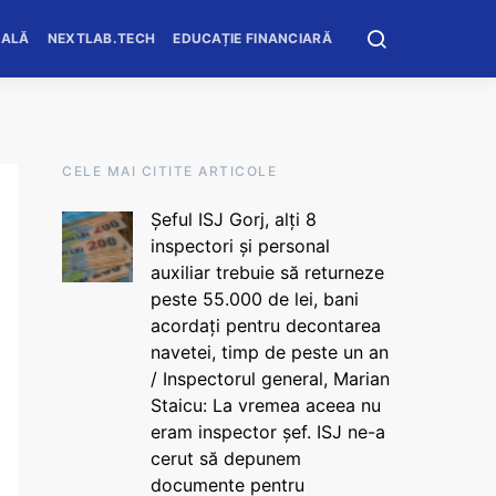
OALĂ
NEXTLAB.TECH
EDUCAȚIE FINANCIARĂ
CELE MAI CITITE ARTICOLE
Șeful ISJ Gorj, alți 8
inspectori și personal
auxiliar trebuie să returneze
peste 55.000 de lei, bani
acordați pentru decontarea
navetei, timp de peste un an
/ Inspectorul general, Marian
Staicu: La vremea aceea nu
eram inspector șef. ISJ ne-a
cerut să depunem
documente pentru