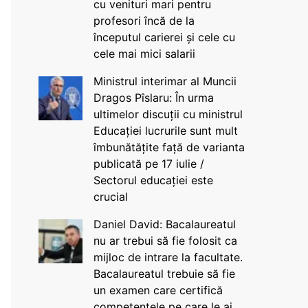
cu venituri mari pentru
profesori încă de la
începutul carierei și cele cu
cele mai mici salarii
Ministrul interimar al Muncii
Dragos Pîslaru: În urma
ultimelor discuții cu ministrul
Educației lucrurile sunt mult
îmbunătățite față de varianta
publicată pe 17 iulie /
Sectorul educației este
crucial
Daniel David: Bacalaureatul
nu ar trebui să fie folosit ca
mijloc de intrare la facultate.
Bacalaureatul trebuie să fie
un examen care certifică
competențele pe care le ai