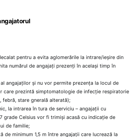
angajatorul
calat pentru a evita aglomerările la intrare/ieșire din
imita numărul de angajați prezenți în același timp în
 al angajaților și nu vor permite prezența la locul de
 care prezintă simptomatologie de infecție respiratorie
, febră, stare gnerală alterată);
c, la intrarea în tura de serviciu – angajații cu
 grade Celsius vor fi trimiși acasă cu indicaţie de
ui de familie;
ță de minimum 1,5 m între angajații care lucrează la