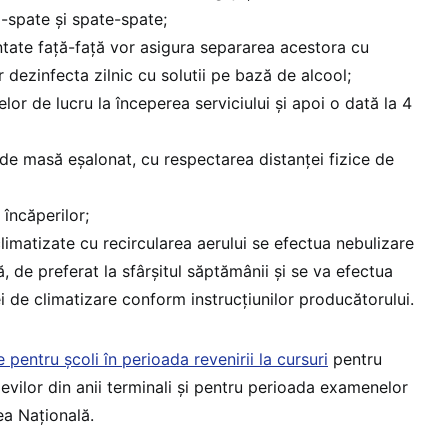
ă-spate și spate-spate;
entate față-față vor asigura separarea acestora cu
 dezinfecta zilnic cu solutii pe bază de alcool;
lor de lucru la începerea serviciului și apoi o dată la 4
e masă eșalonat, cu respectarea distanței fizice de
 încăperilor;
climatizate cu recircularea aerului se efectua nebulizare
 de preferat la sfârșitul săptămânii și se va efectua
ei de climatizare conform instrucțiunilor producătorului.
pentru școli în perioada revenirii la cursuri
pentru
levilor din anii terminali și pentru perioada examenelor
ea Națională.