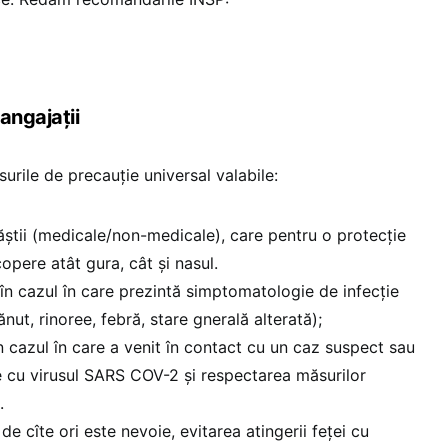
angajații
urile de precauție universal valabile:
ăștii (medicale/non-medicale), care pentru o protecție
opere atât gura, cât și nasul.
 în cazul în care prezintă simptomatologie de infecție
ănut, rinoree, febră, stare gnerală alterată);
în cazul în care a venit în contact cu un caz suspect sau
e cu virusul SARS COV-2 și respectarea măsurilor
.
 de cîte ori este nevoie, evitarea atingerii feței cu