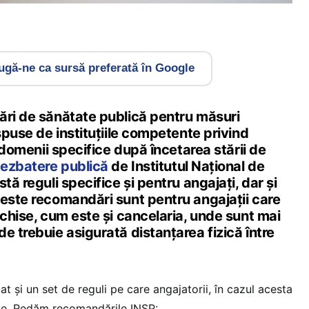
gă-ne ca sursă preferată în Google
ări de sănătate publică pentru măsuri
ispuse de instituțiile competente privind
n domenii specifice după încetarea stării de
dezbatere publică
de Institutul Național de
tă reguli specifice și pentru angajați, dar și
ceste recomandări sunt pentru angajații care
schise, cum este și cancelaria, unde sunt mai
e trebuie asigurată distanțarea fizică între
at și un set de reguli pe care angajatorii, în cazul acesta
ice. Redăm recomandările INSP: