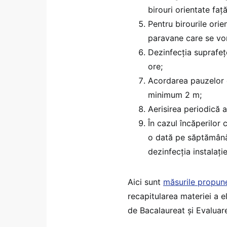
birouri orientate faț
Pentru birourile ori
paravane care se vor
Dezinfecția suprafețe
ore;
Acordarea pauzelor d
minimum 2 m;
Aerisirea periodică a
În cazul încăperilor 
o dată pe săptămână,
dezinfecția instalați
Aici sunt
măsurile propune 
recapitularea materiei a e
de Bacalaureat și Evaluar