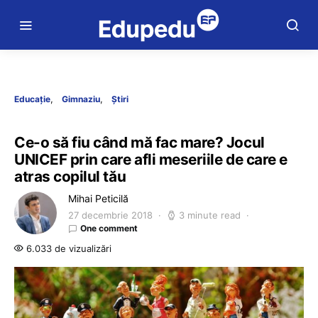
Educație
Gimnaziu
Știri
Ce-o să fiu când mă fac mare? Jocul
UNICEF prin care afli meseriile de care e
atras copilul tău
Mihai Peticilă
27 decembrie 2018
3 minute read
One comment
6.033 de vizualizări