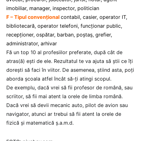
imobiliar, manager, inspector, politician
F – Tipul convenţional
contabil, casier, operator IT,
bibliotecară, operator telefoni, funcţionar public,
recepţioner, ospătar, barban, poştaş, grefier,
administrator, arhivar
Fă un top 10 al profesiilor preferate, după cât de
atras(ă) eşti de ele. Rezultatul te va ajuta să ştii ce îţi
doreşti să faci în viitor. De asemenea, ştiind asta, poţi
aborda şcoala atfel încât să-ţi atingi scopul.
De exemplu, dacă vrei să fii profesor de română, sau
scriitor, să fii mai atent la orele de limba română.
Dacă vrei să devii mecanic auto, pilot de avion sau
navigator, atunci ar trebui să fii atent la orele de
fizică şi matematică ş.a.m.d.