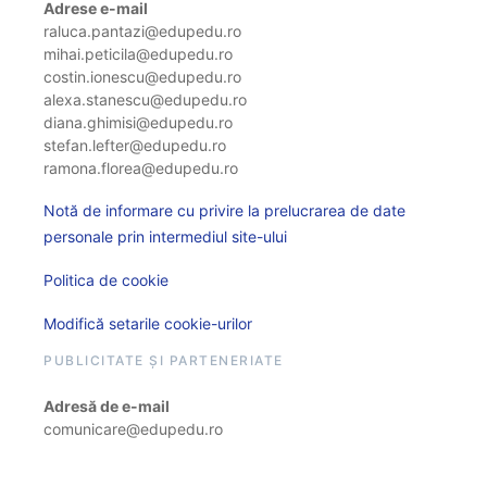
Adrese e-mail
raluca.pantazi@edupedu.ro
mihai.peticila@edupedu.ro
costin.ionescu@edupedu.ro
alexa.stanescu@edupedu.ro
diana.ghimisi@edupedu.ro
stefan.lefter@edupedu.ro
ramona.florea@edupedu.ro
Notă de informare cu privire la prelucrarea de date
personale prin intermediul site-ului
Politica de cookie
Modifică setarile cookie-urilor
PUBLICITATE ȘI PARTENERIATE
Adresă de e-mail
comunicare@edupedu.ro