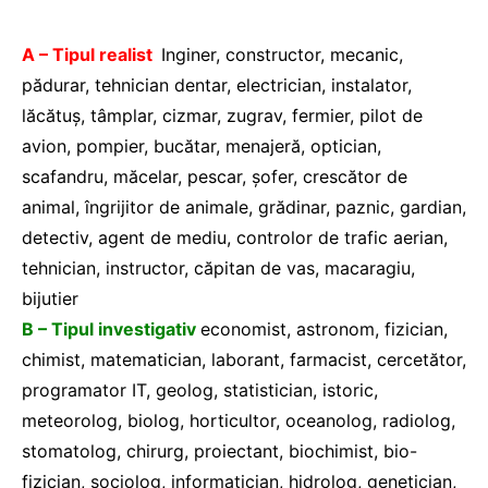
A – Tipul realist
Inginer, constructor, mecanic,
pădurar, tehnician dentar, electrician, instalator,
lăcătuş, tâmplar, cizmar, zugrav, fermier, pilot de
avion, pompier, bucătar, menajeră, optician,
scafandru, măcelar, pescar, şofer, crescător de
animal, îngrijitor de animale, grădinar, paznic, gardian,
detectiv, agent de mediu, controlor de trafic aerian,
tehnician, instructor, căpitan de vas, macaragiu,
bijutier
B – Tipul investigativ
economist, astronom, fizician,
chimist, matematician, laborant, farmacist, cercetător,
programator IT, geolog, statistician, istoric,
meteorolog, biolog, horticultor, oceanolog, radiolog,
stomatolog, chirurg, proiectant, biochimist, bio-
fizician, sociolog, informatician, hidrolog, genetician,