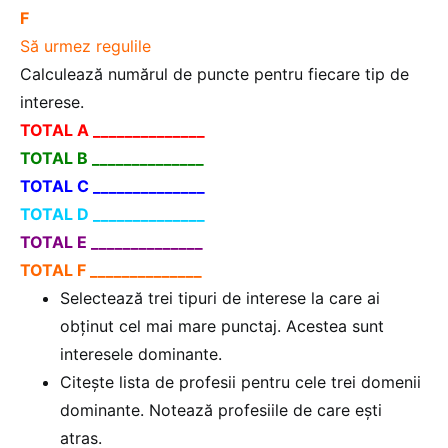
F
Să urmez regulile
Calculează numărul de puncte pentru fiecare tip de
interese.
TOTAL A ______________
TOTAL B ______________
TOTAL C ______________
TOTAL D ______________
TOTAL E ______________
TOTAL F ______________
Selectează trei tipuri de interese la care ai
obţinut cel mai mare punctaj. Acestea sunt
interesele dominante.
Citeşte lista de profesii pentru cele trei domenii
dominante. Notează profesiile de care eşti
atras.