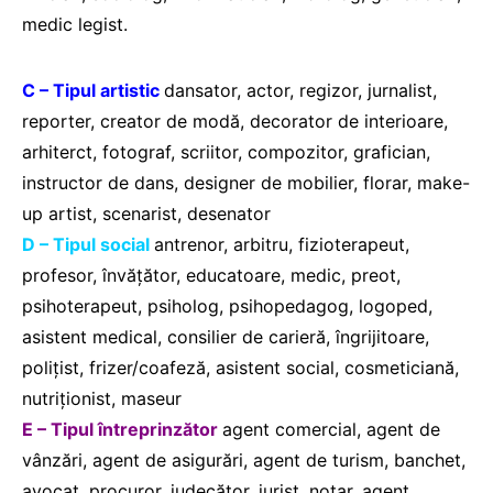
medic legist.
C – Tipul artistic
dansator, actor, regizor, jurnalist,
reporter, creator de modă, decorator de interioare,
arhiterct, fotograf, scriitor, compozitor, grafician,
instructor de dans, designer de mobilier, florar, make-
up artist, scenarist, desenator
D – Tipul social
antrenor, arbitru, fizioterapeut,
profesor, învăţător, educatoare, medic, preot,
psihoterapeut, psiholog, psihopedagog, logoped,
asistent medical, consilier de carieră, îngrijitoare,
poliţist, frizer/coafeză, asistent social, cosmeticiană,
nutriţionist, maseur
E – Tipul întreprinzător
agent comercial, agent de
vânzări, agent de asigurări, agent de turism, banchet,
avocat, procuror, judecător, jurist, notar, agent