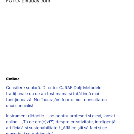
FOTO: pixabay.com
Similare
Consiliere școlară. Director CJRAE Dolj: Metodele
tradiționale cu ce au fost mama și tatăl încă mai
funcționează. Noi încurajăm foarte mult consultarea
unui specialist
Instrument didactic – joc pentru profesori și elevi, lansat
online – „Tu ce cre(e)zi?”, despre creativitate, inteligență
artificială și sustenabilitate / „Află ce știi să faci și ce
meserie ți se potrivește”