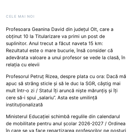
CELE MAI NOI
Profesoara Geanina David din județul Olt, care a
obținut 10 la Titularizare va primi un post de
suplinitor. Anul trecut a făcut naveta 15 km:
Rezultatul este o mare bucurie, însă consider că
adevărata valoare a unui profesor se vede la clasă, în
relația cu elevii
Profesorul Petruț Rizea, despre plata cu ora: Dacă mă
apuc să strâng sticle și să le duc la SGR, câștig mai
mult într-o zi / Statul îți aruncă niște mărunțiș și îți
cere să-i spui „salariu”. Asta este umilință
instituționalizată
Ministerul Educației schimbă regulile din calendarul
de mobilitate pentru anul școlar 2026-2027 / Ordinea
în care se va face repartizarea profesorilor pe posturi