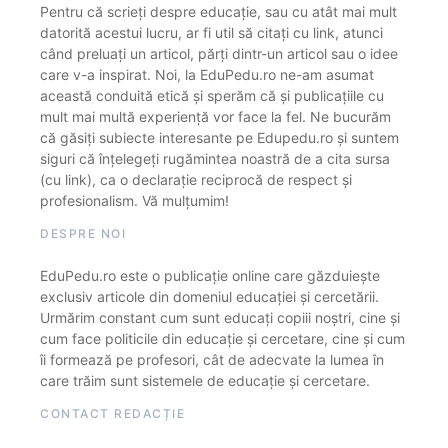
Pentru că scrieți despre educație, sau cu atât mai mult
datorită acestui lucru, ar fi util să citați cu link, atunci
când preluați un articol, părți dintr-un articol sau o idee
care v-a inspirat. Noi, la EduPedu.ro ne-am asumat
această conduită etică și sperăm că și publicațiile cu
mult mai multă experiență vor face la fel. Ne bucurăm
că găsiți subiecte interesante pe Edupedu.ro și suntem
siguri că înțelegeți rugămintea noastră de a cita sursa
(cu link), ca o declarație reciprocă de respect și
profesionalism. Vă mulțumim!
DESPRE NOI
EduPedu.ro este o publicație online care găzduiește
exclusiv articole din domeniul educației și cercetării.
Urmărim constant cum sunt educați copiii noștri, cine și
cum face politicile din educație și cercetare, cine și cum
îi formează pe profesori, cât de adecvate la lumea în
care trăim sunt sistemele de educație și cercetare.
CONTACT REDACȚIE