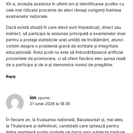
XII-a, evoluția acestora în ultimii ani și identificarea școlilor cu
cele mai ridicate procente de elevi rămași corigenți înaintea
examenelor naționale.
Dacă există situații în care elevii sunt împiedicați, direct sau
indirect, să participe la sesiunea principală a examenelor doar
pentru a proteja statisticile unei unități de învățământ, atunci
vorbim despre o problemă gravă de echitate și integritate
educațională. Rolul școlii nu este să îmbunătățească artificial
procentele de promovare, ci să ofere fiecărui elev șansa reală
de a participa și de a-și demonstra nivelul de pregătire.
Reply
ion
spune:
21 iunie 2026 la 18:35
În fiecare an, la Evaluarea națională, Bacalaureat și, mai ales,
la Titularizare și definitivat, candidații care optează pentru
limba maghiară susțin probele pe baza unor subiecte traduse