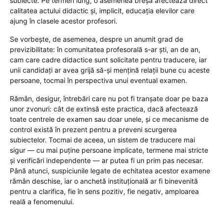
subiecte. Pe termen lung, o asemenea breșă afectează direct
calitatea actului didactic și, implicit, educația elevilor care
ajung în clasele acestor profesori.
Se vorbește, de asemenea, despre un anumit grad de
previzibilitate: în comunitatea profesorală s-ar ști, an de an,
cam care cadre didactice sunt solicitate pentru traducere, iar
unii candidați ar avea grijă să-și mențină relații bune cu aceste
persoane, tocmai în perspectiva unui eventual examen.
Rămân, desigur, întrebări care nu pot fi tranșate doar pe baza
unor zvonuri: cât de extinsă este practica, dacă afectează
toate centrele de examen sau doar unele, și ce mecanisme de
control există în prezent pentru a preveni scurgerea
subiectelor. Tocmai de aceea, un sistem de traducere mai
sigur — cu mai puține persoane implicate, termene mai stricte
și verificări independente — ar putea fi un prim pas necesar.
Până atunci, suspiciunile legate de echitatea acestor examene
rămân deschise, iar o anchetă instituțională ar fi binevenită
pentru a clarifica, fie în sens pozitiv, fie negativ, amploarea
reală a fenomenului.