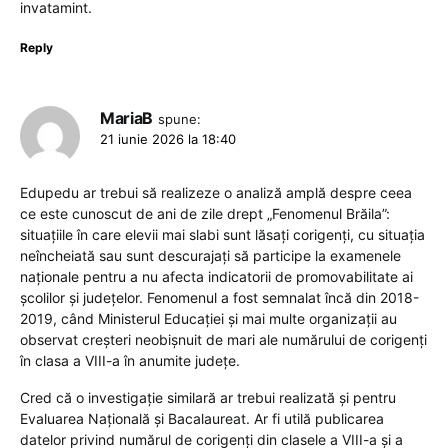
invatamint.
Reply
MariaB
spune:
21 iunie 2026 la 18:40
Edupedu ar trebui să realizeze o analiză amplă despre ceea
ce este cunoscut de ani de zile drept „Fenomenul Brăila”:
situațiile în care elevii mai slabi sunt lăsați corigenți, cu situația
neîncheiată sau sunt descurajați să participe la examenele
naționale pentru a nu afecta indicatorii de promovabilitate ai
școlilor și județelor. Fenomenul a fost semnalat încă din 2018-
2019, când Ministerul Educației și mai multe organizații au
observat creșteri neobișnuit de mari ale numărului de corigenți
în clasa a VIII-a în anumite județe.
Cred că o investigație similară ar trebui realizată și pentru
Evaluarea Națională și Bacalaureat. Ar fi utilă publicarea
datelor privind numărul de corigenți din clasele a VIII-a și a