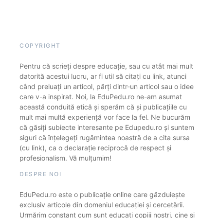
COPYRIGHT
Pentru că scrieți despre educație, sau cu atât mai mult
datorită acestui lucru, ar fi util să citați cu link, atunci
când preluați un articol, părți dintr-un articol sau o idee
care v-a inspirat. Noi, la EduPedu.ro ne-am asumat
această conduită etică și sperăm că și publicațiile cu
mult mai multă experiență vor face la fel. Ne bucurăm
că găsiți subiecte interesante pe Edupedu.ro și suntem
siguri că înțelegeți rugămintea noastră de a cita sursa
(cu link), ca o declarație reciprocă de respect și
profesionalism. Vă mulțumim!
DESPRE NOI
EduPedu.ro este o publicație online care găzduiește
exclusiv articole din domeniul educației și cercetării.
Urmărim constant cum sunt educați copiii noștri, cine și