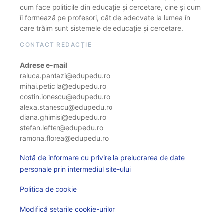
cum face politicile din educație și cercetare, cine și cum
îi formează pe profesori, cât de adecvate la lumea în
care trăim sunt sistemele de educație și cercetare.
CONTACT REDACȚIE
Adrese e-mail
raluca.pantazi@edupedu.ro
mihai.peticila@edupedu.ro
costin.ionescu@edupedu.ro
alexa.stanescu@edupedu.ro
diana.ghimisi@edupedu.ro
stefan.lefter@edupedu.ro
ramona.florea@edupedu.ro
Notă de informare cu privire la prelucrarea de date
personale prin intermediul site-ului
Politica de cookie
Modifică setarile cookie-urilor