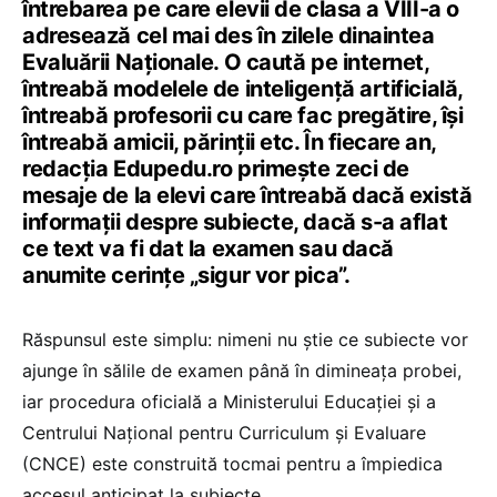
întrebarea pe care elevii de clasa a VIII-a o
adresează cel mai des în zilele dinaintea
Evaluării Naționale. O caută pe internet,
întreabă modelele de inteligență artificială,
întreabă profesorii cu care fac pregătire, își
întreabă amicii, părinții etc. În fiecare an,
redacția Edupedu.ro primește zeci de
mesaje de la elevi care întreabă dacă există
informații despre subiecte, dacă s-a aflat
ce text va fi dat la examen sau dacă
anumite cerințe „sigur vor pica”.
Răspunsul este simplu: nimeni nu știe ce subiecte vor
ajunge în sălile de examen până în dimineața probei,
iar procedura oficială a Ministerului Educației și a
Centrului Național pentru Curriculum și Evaluare
(CNCE) este construită tocmai pentru a împiedica
accesul anticipat la subiecte.