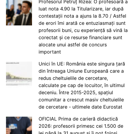
Profesorul Petruț Rizea: O profesoară a
luat nota 4.90 la Titularizare, iar după
contestații nota a ajuns la 8.70 / Astfel
de erori îmi arată ce entuziasmați sunt
profesorii buni, cu experiență să vină la
corectat și ce resurse financiare sunt
alocate unui astfel de concurs
important
Unici în UE: România este singura țară
din întreaga Uniune Europeană care a
redus cheltuielile de cercetare,
calculate pe cap de locuitor, în ultimul
deceniu. Între 2015-2025, spațiul
comunitar a crescut masiv cheltuielile
de cercetare - ultimele date Eurostat
OFICIAL Prima de carieră didactică
2026: profesorii primesc cei 1.500 de
lei până la 31 august și îi pot folosi