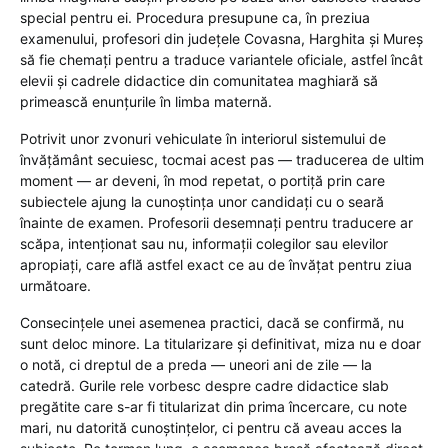
special pentru ei. Procedura presupune ca, în preziua
examenului, profesori din județele Covasna, Harghita și Mureș
să fie chemați pentru a traduce variantele oficiale, astfel încât
elevii și cadrele didactice din comunitatea maghiară să
primească enunțurile în limba maternă.
Potrivit unor zvonuri vehiculate în interiorul sistemului de
învățământ secuiesc, tocmai acest pas — traducerea de ultim
moment — ar deveni, în mod repetat, o portiță prin care
subiectele ajung la cunoștința unor candidați cu o seară
înainte de examen. Profesorii desemnați pentru traducere ar
scăpa, intenționat sau nu, informații colegilor sau elevilor
apropiați, care află astfel exact ce au de învățat pentru ziua
următoare.
Consecințele unei asemenea practici, dacă se confirmă, nu
sunt deloc minore. La titularizare și definitivat, miza nu e doar
o notă, ci dreptul de a preda — uneori ani de zile — la
catedră. Gurile rele vorbesc despre cadre didactice slab
pregătite care s-ar fi titularizat din prima încercare, cu note
mari, nu datorită cunoștințelor, ci pentru că aveau acces la