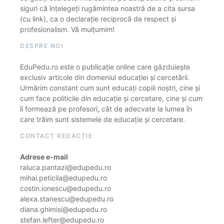
siguri că înțelegeți rugămintea noastră de a cita sursa
(cu link), ca o declarație reciprocă de respect și
profesionalism. Vă mulțumim!
DESPRE NOI
EduPedu.ro este o publicație online care găzduiește
exclusiv articole din domeniul educației și cercetării.
Urmărim constant cum sunt educați copiii noștri, cine și
cum face politicile din educație și cercetare, cine și cum
îi formează pe profesori, cât de adecvate la lumea în
care trăim sunt sistemele de educație și cercetare.
CONTACT REDACȚIE
Adrese e-mail
raluca.pantazi@edupedu.ro
mihai.peticila@edupedu.ro
costin.ionescu@edupedu.ro
alexa.stanescu@edupedu.ro
diana.ghimisi@edupedu.ro
stefan.lefter@edupedu.ro