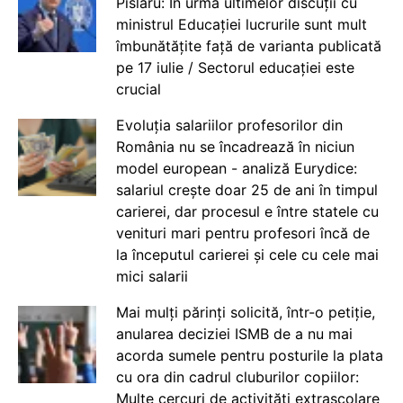
Pîslaru: În urma ultimelor discuții cu
ministrul Educației lucrurile sunt mult
îmbunătățite față de varianta publicată
pe 17 iulie / Sectorul educației este
crucial
Evoluția salariilor profesorilor din
România nu se încadrează în niciun
model european - analiză Eurydice:
salariul crește doar 25 de ani în timpul
carierei, dar procesul e între statele cu
venituri mari pentru profesori încă de
la începutul carierei și cele cu cele mai
mici salarii
Mai mulți părinți solicită, într-o petiție,
anularea deciziei ISMB de a nu mai
acorda sumele pentru posturile la plata
cu ora din cadrul cluburilor copiilor:
Multe cercuri de activități extrașcolare