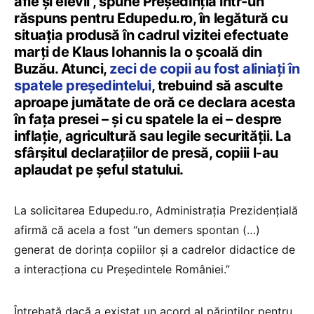
afle și elevii”, spune Președinția într-un
răspuns pentru Edupedu.ro, în legătură cu
situația produsă în cadrul vizitei efectuate
marți de Klaus Iohannis la o școală din
Buzău. Atunci,
zeci de copii au fost aliniați în
spatele președintelui
, trebuind să asculte
aproape jumătate de oră ce declara acesta
în fața presei – și cu spatele la ei – despre
inflație, agricultură sau legile securității. La
sfârșitul declarațiilor de presă, copiii l-au
aplaudat pe șeful statului.
La solicitarea Edupedu.ro, Administrația Prezidențială
afirmă că acela a fost “un demers spontan (…)
generat de dorința copiilor și a cadrelor didactice de
a interacționa cu Președintele României.”
Întrebată dacă a existat un acord al părinților pentru