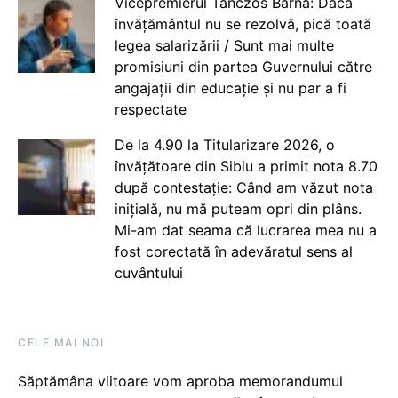
Vicepremierul Tanczos Barna: Dacă
învățământul nu se rezolvă, pică toată
legea salarizării / Sunt mai multe
promisiuni din partea Guvernului către
angajații din educație și nu par a fi
respectate
De la 4.90 la Titularizare 2026, o
învățătoare din Sibiu a primit nota 8.70
după contestație: Când am văzut nota
inițială, nu mă puteam opri din plâns.
Mi-am dat seama că lucrarea mea nu a
fost corectată în adevăratul sens al
cuvântului
CELE MAI NOI
Săptămâna viitoare vom aproba memorandumul