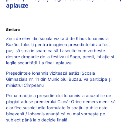
aplauze
Similare
Zeci de elevi din școala vizitată de Klaus Iohannis la
Buzău, folosiți pentru imaginea președintelui: au fost
puși să stea în soare ca să-l asculte cum vorbește
despre drogurile de la festivalul Saga, pensii, inflație și
legile securității. La final, aplauze
Președintele Iohannis vizitează astăzi Școala
Gimnazială nr. 11 din Municipiul Buzău. Va participa și
ministrul Cîmpeanu
Prima reacție a președintelui Iohannis la acuzațiile de
plagiat aduse premierului Ciucă: Orice demers menit să
clarifice suspiciunile formulate în spațiul public este
binevenit / Iohannis anunță că nu mai vorbește pe
subiect până la o decizie finală