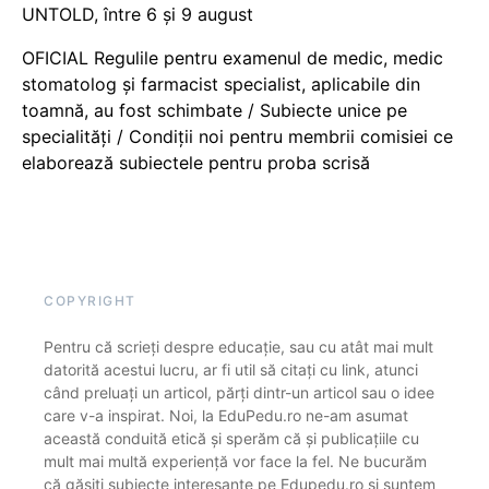
UNTOLD, între 6 și 9 august
OFICIAL Regulile pentru examenul de medic, medic
stomatolog și farmacist specialist, aplicabile din
toamnă, au fost schimbate / Subiecte unice pe
specialități / Condiții noi pentru membrii comisiei ce
elaborează subiectele pentru proba scrisă
COPYRIGHT
Pentru că scrieți despre educație, sau cu atât mai mult
datorită acestui lucru, ar fi util să citați cu link, atunci
când preluați un articol, părți dintr-un articol sau o idee
care v-a inspirat. Noi, la EduPedu.ro ne-am asumat
această conduită etică și sperăm că și publicațiile cu
mult mai multă experiență vor face la fel. Ne bucurăm
că găsiți subiecte interesante pe Edupedu.ro și suntem