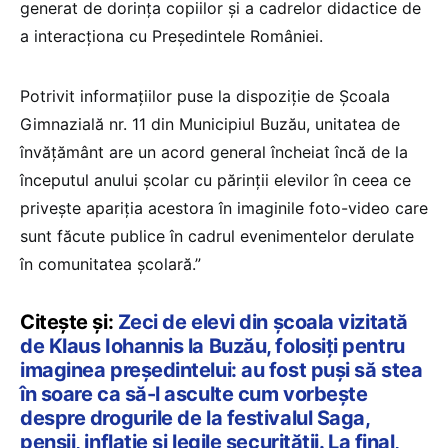
generat de dorința copiilor și a cadrelor didactice de
a interacționa cu Președintele României.
Potrivit informațiilor puse la dispoziție de Școala
Gimnazială nr. 11 din Municipiul Buzău, unitatea de
învățământ are un acord general încheiat încă de la
începutul anului școlar cu părinții elevilor în ceea ce
privește apariția acestora în imaginile foto-video care
sunt făcute publice în cadrul evenimentelor derulate
în comunitatea școlară.”
Citește și:
Zeci de elevi din școala vizitată
de Klaus Iohannis la Buzău, folosiți pentru
imaginea președintelui: au fost puși să stea
în soare ca să-l asculte cum vorbește
despre drogurile de la festivalul Saga,
pensii, inflație și legile securității. La final,