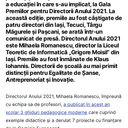
a educaţiei în care s-au implicat, la Gala
Premiilor pentru Directorii Anului 2021. La
această ediţie, premiile au fost câştigate de
patru directori din Iaşi, Tecuci, Târgu
Măgurele şi Paşcani, se arată într-un
comunicat de presă. Directorul Anului 2021
este Mihaela Romanescu, director la Liceul
Teoretic de Informatică „Grigore Moisil” din
Iaşi. Premiile au fost înmânate de Klaus
Iohannis. Directorii de şcoală au mai primit
distincții pentru Egalitate de Şanse,
Antreprenoriat şi Inovaţie.
Directorul Anului 2021, Mihaela Romanescu, împreună
cu echipa sa de profesori,
a publicat în acest an
şcolar 3 ghiduri pedagogice moderne
care cuprind
exemple didactice şi a derulat 7 proiecte cu finanţare