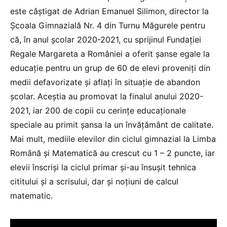
este câştigat de Adrian Emanuel Silimon, director la
Şcoala Gimnazială Nr. 4 din Turnu Măgurele pentru
că, în anul şcolar 2020-2021, cu sprijinul Fundaţiei
Regale Margareta a României a oferit şanse egale la
educaţie pentru un grup de 60 de elevi proveniţi din
medii defavorizate şi aflaţi în situaţie de abandon
şcolar. Aceştia au promovat la finalul anului 2020-
2021, iar 200 de copii cu cerinţe educaţionale
speciale au primit şansa la un învăţământ de calitate.
Mai mult, mediile elevilor din ciclul gimnazial la Limba
Română şi Matematică au crescut cu 1 – 2 puncte, iar
elevii înscrişi la ciclul primar şi-au însuşit tehnica
cititului şi a scrisului, dar şi noţiuni de calcul
matematic.