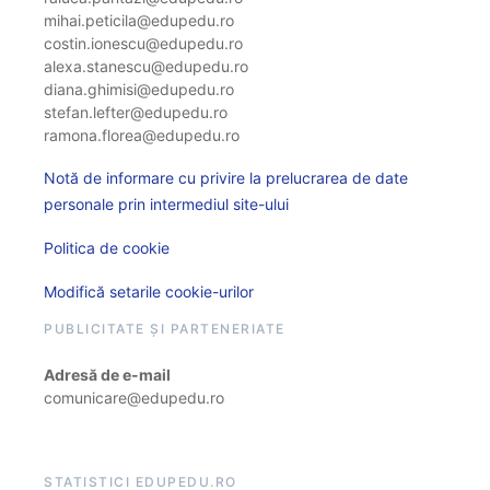
mihai.peticila@edupedu.ro
costin.ionescu@edupedu.ro
alexa.stanescu@edupedu.ro
diana.ghimisi@edupedu.ro
stefan.lefter@edupedu.ro
ramona.florea@edupedu.ro
Notă de informare cu privire la prelucrarea de date
personale prin intermediul site-ului
Politica de cookie
Modifică setarile cookie-urilor
PUBLICITATE ȘI PARTENERIATE
Adresă de e-mail
comunicare@edupedu.ro
STATISTICI EDUPEDU.RO