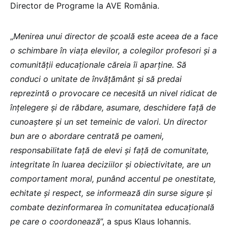
Director de Programe la AVE România.
„
Menirea unui director de şcoală este aceea de a face
o schimbare în viaţa elevilor, a colegilor profesori şi a
comunităţii educaţionale căreia îi aparţine. Să
conduci o unitate de învăţământ şi să predai
reprezintă o provocare ce necesită un nivel ridicat de
înţelegere şi de răbdare, asumare, deschidere faţă de
cunoaştere şi un set temeinic de valori. Un director
bun are o abordare centrată pe oameni,
responsabilitate faţă de elevi şi faţă de comunitate,
integritate în luarea deciziilor şi obiectivitate, are un
comportament moral, punând accentul pe onestitate,
echitate şi respect, se informează din surse sigure şi
combate dezinformarea în comunitatea educaţională
pe care o coordonează
”, a spus Klaus Iohannis.