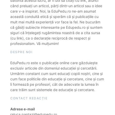
datorită acestui lucru, ar fi util să citați cu link, atunci
când preluați un articol, părți dintr-un articol sau o idee
care v-a inspirat. Noi, la EduPedu.ro ne-am asumat
această conduită etică și sperăm că și publicațiile cu
mult mai multă experiență vor face la fel. Ne bucurăm
că găsiți subiecte interesante pe Edupedu.ro și suntem
siguri că înțelegeți rugămintea noastră de a cita sursa
(cu link), ca o declarație reciprocă de respect și
profesionalism. Vă mulțumim!
DESPRE NOI
EduPedu.ro este o publicație online care găzduiește
exclusiv articole din domeniul educației și cercetării.
Urmărim constant cum sunt educați copiii noștri, cine și
cum face politicile din educație și cercetare, cine și cum
îi formează pe profesori, cât de adecvate la lumea în
care trăim sunt sistemele de educație și cercetare.
CONTACT REDACȚIE
Adrese e-mail
raluca.pantazi@edupedu.ro