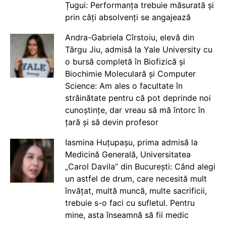
Țugui: Performanța trebuie măsurată și
prin câți absolvenți se angajează
Andra-Gabriela Cîrstoiu, elevă din
Târgu Jiu, admisă la Yale University cu
o bursă completă în Biofizică și
Biochimie Moleculară și Computer
Science: Am ales o facultate în
străinătate pentru că pot deprinde noi
cunoștințe, dar vreau să mă întorc în
țară și să devin profesor
Iasmina Huțupașu, prima admisă la
Medicină Generală, Universitatea
„Carol Davila” din București: Când alegi
un astfel de drum, care necesită mult
învățat, multă muncă, multe sacrificii,
trebuie s-o faci cu sufletul. Pentru
mine, asta înseamnă să fii medic