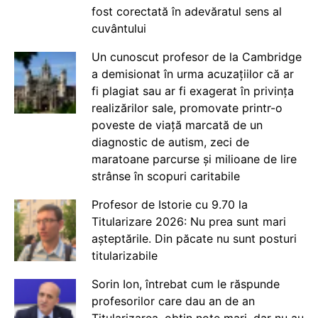
fost corectată în adevăratul sens al
cuvântului
Un cunoscut profesor de la Cambridge
a demisionat în urma acuzațiilor că ar
fi plagiat sau ar fi exagerat în privința
realizărilor sale, promovate printr-o
poveste de viață marcată de un
diagnostic de autism, zeci de
maratoane parcurse și milioane de lire
strânse în scopuri caritabile
Profesor de Istorie cu 9.70 la
Titularizare 2026: Nu prea sunt mari
așteptările. Din păcate nu sunt posturi
titularizabile
Sorin Ion, întrebat cum le răspunde
profesorilor care dau an de an
Titularizarea, obțin note mari, dar nu au