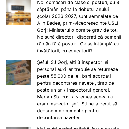
Noi comasări de clase și posturi, cu 3
săptămâni până la debutul anului
școlar 2026-2027, sunt semnalate de
Alin Badea, prim-vicepreședinte USLI
Gorj: Ministerul o comite grav de tot.
Ne sună directorii disperați că oamenii
rămân fără posturi. Ce se întâmplă cu
învățătorii, cu educatorii?
Șeful ISJ Gorj, alți 8 inspectori și
personal auxiliar trebuie să returneze
peste 55.000 de lei, bani acordați
pentru decontarea navetei, timp de
peste un an / Inspectorul general,
Marian Staicu: La vremea aceea nu
eram inspector șef. ISJ ne-a cerut să
depunem documente pentru
decontarea navetei
Mai mulți părinți solicită, într-o petiție,