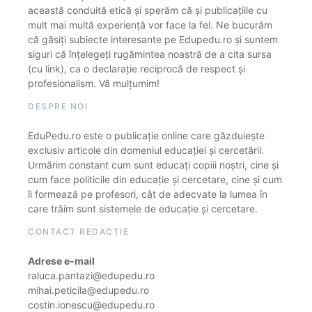
această conduită etică și sperăm că și publicațiile cu
mult mai multă experiență vor face la fel. Ne bucurăm
că găsiți subiecte interesante pe Edupedu.ro și suntem
siguri că înțelegeți rugămintea noastră de a cita sursa
(cu link), ca o declarație reciprocă de respect și
profesionalism. Vă mulțumim!
DESPRE NOI
EduPedu.ro este o publicație online care găzduiește
exclusiv articole din domeniul educației și cercetării.
Urmărim constant cum sunt educați copiii noștri, cine și
cum face politicile din educație și cercetare, cine și cum
îi formează pe profesori, cât de adecvate la lumea în
care trăim sunt sistemele de educație și cercetare.
CONTACT REDACȚIE
Adrese e-mail
raluca.pantazi@edupedu.ro
mihai.peticila@edupedu.ro
costin.ionescu@edupedu.ro