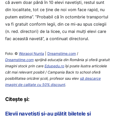
că avem doar până în 10 elevi navetiști, restul sunt
din localitate, tot ce ține de noi vom face rapid, nu
putem estima”. ”Probabil că în octombrie transportul
va fi gratuit conform legii, din ce mi-au spus colegii
(n. red. directori) de la licee, cu mai mulți elevi care
fac această navetă”, a continuat directorul.
Foto: ©
Worapoj Nunta
|
Dreamstime.com
/
Dreamstime.com
sprijină educaţia din România şi oferă gratuit
imagini stock prin care
Edupedu.ro
îşi poate ilustra articolele
cât mai relevant posibil / Campania Back to school oferă
posibilitatea oricărei școli, profesor sau elev
să descarce
imagini de calitate cu 50% discount
.
Citește și:
Elevii navetiști și-au plătit biletele și