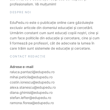
profesionalism. Vă mulțumim!
DESPRE NOI
EduPedu.ro este o publicație online care găzduiește
exclusiv articole din domeniul educației și cercetării.
Urmărim constant cum sunt educați copiii noștri, cine și
cum face politicile din educație și cercetare, cine și cum
îi formează pe profesori, cât de adecvate la lumea în
care trăim sunt sistemele de educație și cercetare.
CONTACT REDACȚIE
Adrese e-mail
raluca.pantazi@edupedu.ro
mihai.peticila@edupedu.ro
costin.ionescu@edupedu.ro
alexa.stanescu@edupedu.ro
diana.ghimisi@edupedu.ro
stefan.lefter@edupedu.ro
ramona.florea@edupedu.ro