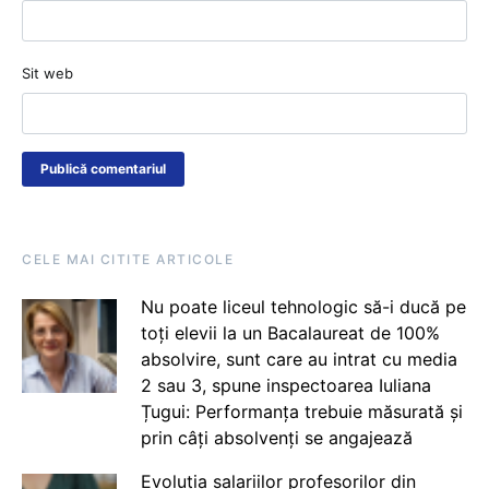
Sit web
CELE MAI CITITE ARTICOLE
Nu poate liceul tehnologic să-i ducă pe
toți elevii la un Bacalaureat de 100%
absolvire, sunt care au intrat cu media
2 sau 3, spune inspectoarea Iuliana
Țugui: Performanța trebuie măsurată și
prin câți absolvenți se angajează
Evoluția salariilor profesorilor din