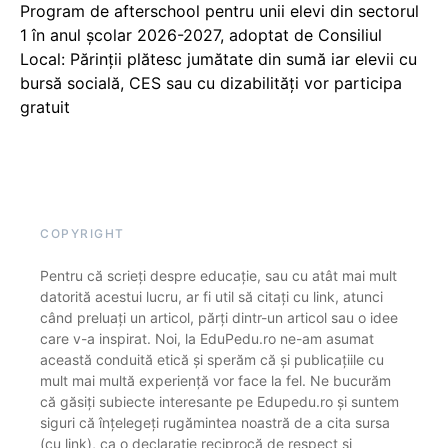
Program de afterschool pentru unii elevi din sectorul
1 în anul școlar 2026-2027, adoptat de Consiliul
Local: Părinții plătesc jumătate din sumă iar elevii cu
bursă socială, CES sau cu dizabilităţi vor participa
gratuit
COPYRIGHT
Pentru că scrieți despre educație, sau cu atât mai mult
datorită acestui lucru, ar fi util să citați cu link, atunci
când preluați un articol, părți dintr-un articol sau o idee
care v-a inspirat. Noi, la EduPedu.ro ne-am asumat
această conduită etică și sperăm că și publicațiile cu
mult mai multă experiență vor face la fel. Ne bucurăm
că găsiți subiecte interesante pe Edupedu.ro și suntem
siguri că înțelegeți rugămintea noastră de a cita sursa
(cu link), ca o declarație reciprocă de respect și