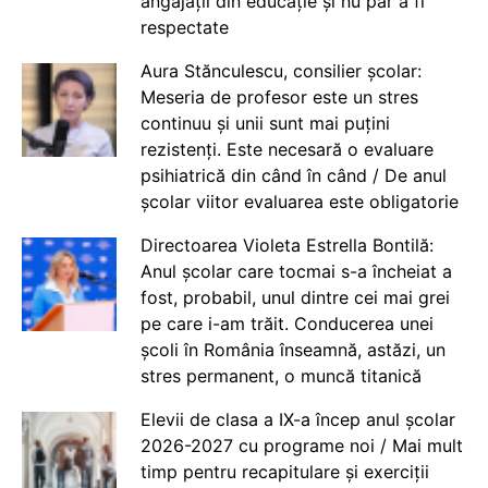
angajații din educație și nu par a fi
respectate
Aura Stănculescu, consilier școlar:
Meseria de profesor este un stres
continuu și unii sunt mai puțini
rezistenți. Este necesară o evaluare
psihiatrică din când în când / De anul
școlar viitor evaluarea este obligatorie
Directoarea Violeta Estrella Bontilă:
Anul școlar care tocmai s-a încheiat a
fost, probabil, unul dintre cei mai grei
pe care i-am trăit. Conducerea unei
școli în România înseamnă, astăzi, un
stres permanent, o muncă titanică
Elevii de clasa a IX-a încep anul școlar
2026-2027 cu programe noi / Mai mult
timp pentru recapitulare și exerciții