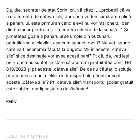
Da, dle. secretar de stat Sorin Ion, vă citez: „…probabil că va
fi o diferență de câteva zile, dar dacă vedem jumătatea plină
a paharului, este primul an când elevii nu vor mai cheltui bani
din buzunar pentru a și-i recupera ulterior de la școală…”. Și
jumătatea goală a paharului se umple din buzunarul
părinților(nu al elevilor, așa cum spuneți dvs.)? Ne veți spune
care va fi economia făcută la bugetul ME în aceste „câteva
zile” și ce destinație vor avea acești bani? Pt că, da, veți ieși
pe + dacă nu sunteți în stare să acordați gratuitatea conf. HG
810/2023 și pt aceste „câteva zile”. De ce nu căutați o soluție
pt acoperirea cheltuielilor de transport ale părinților și pt
aceste „câteva zile”? Pt „câteva zile”, transportul școlar gratuit
este sublim, dar lipsește cu desăvârșire!
Reply
LASĂ UN RĂSPUNS