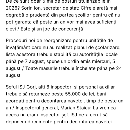
De ce sunt doar 6 mii de posturi titularizabile în
2026? Sorin Ion, secretar de stat: Cifrele arată mai
degrabă o prudență din partea școlilor pentru că nu
pot garanta că peste un an vor mai avea suficienți
elevi / Este și un joc de concurență
Proceduri noi de reorganizare pentru unitățile de
învățământ care nu au realizat planul de școlarizare:
lista acestora trebuie stabilită cu autoritățile locale
până pe 7 august, spune un ordin emis miercuri, 5
august / Toate măsurile trebuie încheiate până pe 24
august
Șeful ISJ Gorj, alți 8 inspectori și personal auxiliar
trebuie să returneze peste 55.000 de lei, bani
acordați pentru decontarea navetei, timp de peste un
an / Inspectorul general, Marian Staicu: La vremea
aceea nu eram inspector șef. ISJ ne-a cerut să
depunem documente pentru decontarea navetei