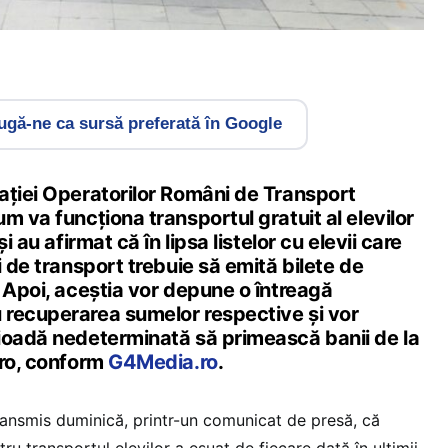
gă-ne ca sursă preferată în Google
aţiei Operatorilor Români de Transport
m va funcţiona transportul gratuit al elevilor
i au afirmat că în lipsa listelor cu elevii care
i de transport trebuie să emită bilete de
 Apoi, aceştia vor depune o întreagă
recuperarea sumelor respective şi vor
ioadă nedeterminată să primească banii de la
.ro, conform
G4Media.ro
.
ansmis duminică, printr-un comunicat de presă, că
ru transportul elevilor a eşuat de fiecare dată în ultimii