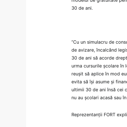
30 de ani.
“Cu un simulacru de consul
de avizare, încalcând legi
30 de ani să acorde dreptu
urma cursurile şcolare în 
reuşit să aplice în mod e
evita să îşi asume şi fin
ultimii 30 de ani însă cei
nu au şcolari acasă sau în
Reprezentanţii FORT explic