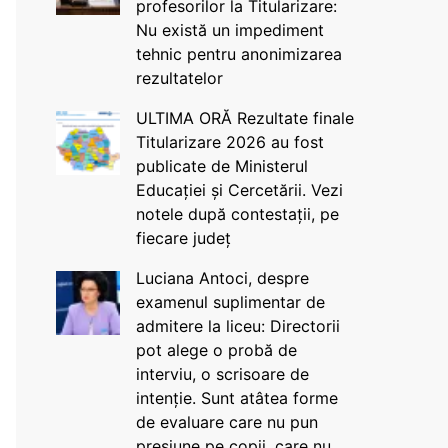
profesorilor la Titularizare:
Nu există un impediment
tehnic pentru anonimizarea
rezultatelor
ULTIMA ORĂ Rezultate finale
Titularizare 2026 au fost
publicate de Ministerul
Educației și Cercetării. Vezi
notele după contestații, pe
fiecare județ
Luciana Antoci, despre
examenul suplimentar de
admitere la liceu: Directorii
pot alege o probă de
interviu, o scrisoare de
intenție. Sunt atâtea forme
de evaluare care nu pun
presiune pe copii, care nu