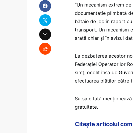
“Un mecanism extrem de co
documentaţie plimbată de l
bătaie de joc în raport cu 
transport. Un mecanism c
arată chiar şi în avizul da
La dezbaterea acestor norm
Federaţiei Operatorilor R
simţ, ocolit însă de Guve
efectuarea plăţilor către 
Sursa citată menţionează 
gratuitate.
Citește articolul co