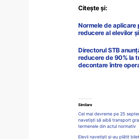
Citește și:
Normele de aplicare 
reducere al elevilor ș
Directorul STB anunță
reducere de 90% la t
decontare între opera
Similare
Cel mai devreme pe 25 septembr
navetiști să aibă transport g
termenele din actul normativ
Elevii navetiști și-au plătit bi