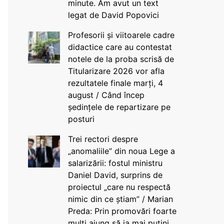
minute. Am avut un text
legat de David Popovici
Profesorii și viitoarele cadre
didactice care au contestat
notele de la proba scrisă de
Titularizare 2026 vor afla
rezultatele finale marți, 4
august / Când încep
ședințele de repartizare pe
posturi
Trei rectori despre
„anomaliile” din noua Lege a
salarizării: fostul ministru
Daniel David, surprins de
proiectul „care nu respectă
nimic din ce știam” / Marian
Preda: Prin promovări foarte
mulți ajung să ia mai puțini