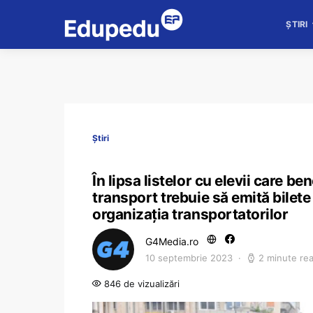
ȘTIRI
Știri
În lipsa listelor cu elevii care be
transport trebuie să emită bilet
organizația transportatorilor
G4Media.ro
10 septembrie 2023
2 minute re
846 de vizualizări