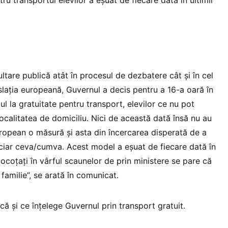
tare publică atât în procesul de dezbatere cât şi în cel
slaţia europeană, Guvernul a decis pentru a 16-a oară în
l la gratuitate pentru transport, elevilor ce nu pot
localitatea de domiciliu. Nici de această dată însă nu au
uropean o măsură şi asta din încercarea disperată de a
anciar ceva/cumva. Acest model a eşuat de fiecare dată în
 cocoţaţi în vârful scaunelor de prin ministere se pare că
 familie”, se arată în comunicat.
ă şi ce înţelege Guvernul prin transport gratuit.