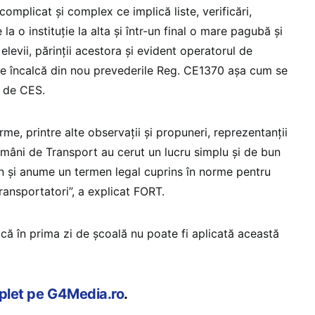
mplicat şi complex ce implică liste, verificări,
a o instituţie la alta şi într-un final o mare pagubă şi
elevii, părinţii acestora şi evident operatorul de
e încalcă din nou prevederile Reg. CE1370 aşa cum se
t de CES.
e, printre alte observaţii şi propuneri, reprezentanţii
omâni de Transport au cerut un lucru simplu şi de bun
rn şi anume un termen legal cuprins în norme pentru
transportatori”, a explicat FORT.
că în prima zi de şcoală nu poate fi aplicată această
mplet pe G4Media.ro
.