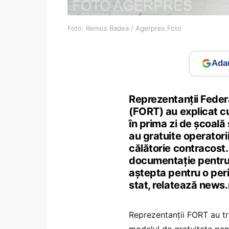
Foto: Remus Badea / Agerpres Foto
Adau
Reprezentanţii Feder
(FORT) au explicat cu
în prima zi de şcoală ş
au gratuite operatori
călătorie contracost.
documentaţie pentru 
aştepta pentru o per
stat, relatează news
Reprezentanţii FORT au tr
modelul de gratuitate pent