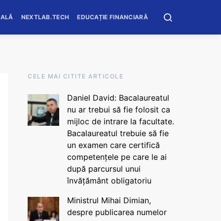
OALĂ
NEXTLAB.TECH
EDUCAȚIE FINANCIARĂ
CELE MAI CITITE ARTICOLE
Daniel David: Bacalaureatul
nu ar trebui să fie folosit ca
mijloc de intrare la facultate.
Bacalaureatul trebuie să fie
un examen care certifică
competențele pe care le ai
după parcursul unui
învățământ obligatoriu
Ministrul Mihai Dimian,
despre publicarea numelor