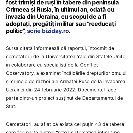
fost trimiși de ruși în tabere din peninsula
Crimeea și Rusia, în ultimul an, odată cu
invazia din Ucraina, cu scopul de a fi
adoptați, pregătiți militar sau “reeducați
politic”,
scrie biziday.ro
.
Sursa citată informează că raportul, întocmit de
cercetătorii de la Universitatea Yale din Statele Unite,
în colaborare cu specialiști de la Conflict
Observatory, a examinat încălcările drepturilor omului
și crimele de război ale Armatei Ruse de la invadarea
Ucrainei din 24 februarie 2022. Documentul face
parte dintr-un proiect susținut de Departamentul de
Stat.
Cercetătorii au aflat că există cel puțin 43 de tabere
care fac parte dintr-o “rețea sistematică întinsă pe