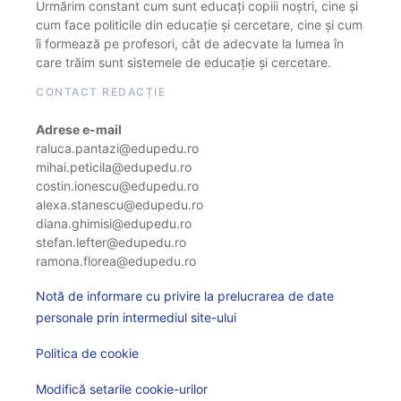
Urmărim constant cum sunt educați copiii noștri, cine și
cum face politicile din educație și cercetare, cine și cum
îi formează pe profesori, cât de adecvate la lumea în
care trăim sunt sistemele de educație și cercetare.
CONTACT REDACȚIE
Adrese e-mail
raluca.pantazi@edupedu.ro
mihai.peticila@edupedu.ro
costin.ionescu@edupedu.ro
alexa.stanescu@edupedu.ro
diana.ghimisi@edupedu.ro
stefan.lefter@edupedu.ro
ramona.florea@edupedu.ro
Notă de informare cu privire la prelucrarea de date
personale prin intermediul site-ului
Politica de cookie
Modifică setarile cookie-urilor