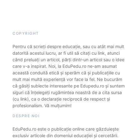
COPYRIGHT
Pentru că scrieți despre educație, sau cu atât mai mult
datorită acestui lucru, ar fi util să citați cu link, atunci
când preluați un articol, părți dintr-un articol sau o idee
care v-a inspirat. Noi, la EduPedu.ro ne-am asumat
această conduită etică și sperăm că și publicațiile cu
mult mai multă experiență vor face la fel. Ne bucurăm
că găsiți subiecte interesante pe Edupedu.ro și suntem
siguri că înțelegeți rugămintea noastră de a cita sursa
(cu link), ca o declarație reciprocă de respect și
profesionalism. Vă mulțumim!
DESPRE NOI
EduPedu.ro este o publicație online care găzduiește
exclusiv articole din domeniul educației și cercetării.