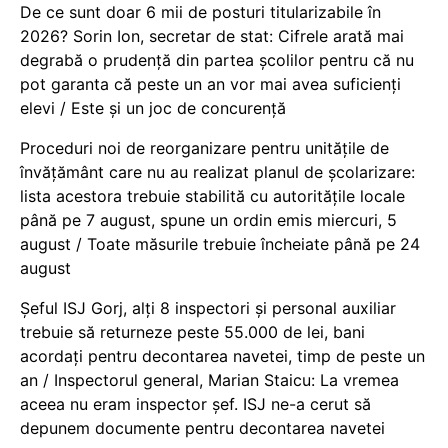
De ce sunt doar 6 mii de posturi titularizabile în
2026? Sorin Ion, secretar de stat: Cifrele arată mai
degrabă o prudență din partea școlilor pentru că nu
pot garanta că peste un an vor mai avea suficienți
elevi / Este și un joc de concurență
Proceduri noi de reorganizare pentru unitățile de
învățământ care nu au realizat planul de școlarizare:
lista acestora trebuie stabilită cu autoritățile locale
până pe 7 august, spune un ordin emis miercuri, 5
august / Toate măsurile trebuie încheiate până pe 24
august
Șeful ISJ Gorj, alți 8 inspectori și personal auxiliar
trebuie să returneze peste 55.000 de lei, bani
acordați pentru decontarea navetei, timp de peste un
an / Inspectorul general, Marian Staicu: La vremea
aceea nu eram inspector șef. ISJ ne-a cerut să
depunem documente pentru decontarea navetei