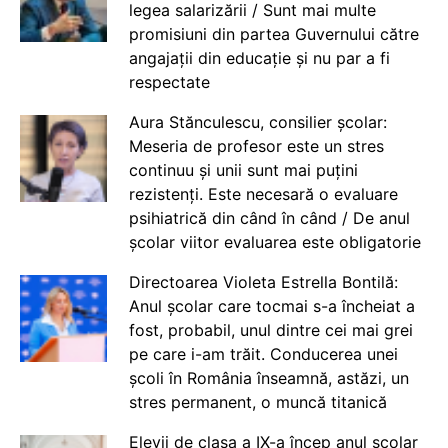
legea salarizării / Sunt mai multe
promisiuni din partea Guvernului către
angajații din educație și nu par a fi
respectate
Aura Stănculescu, consilier școlar:
Meseria de profesor este un stres
continuu și unii sunt mai puțini
rezistenți. Este necesară o evaluare
psihiatrică din când în când / De anul
școlar viitor evaluarea este obligatorie
Directoarea Violeta Estrella Bontilă:
Anul școlar care tocmai s-a încheiat a
fost, probabil, unul dintre cei mai grei
pe care i-am trăit. Conducerea unei
școli în România înseamnă, astăzi, un
stres permanent, o muncă titanică
Elevii de clasa a IX-a încep anul școlar