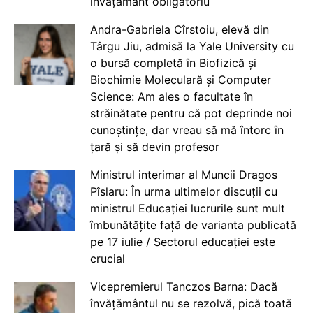
învățământ obligatoriu
Andra-Gabriela Cîrstoiu, elevă din
Târgu Jiu, admisă la Yale University cu
o bursă completă în Biofizică și
Biochimie Moleculară și Computer
Science: Am ales o facultate în
străinătate pentru că pot deprinde noi
cunoștințe, dar vreau să mă întorc în
țară și să devin profesor
Ministrul interimar al Muncii Dragos
Pîslaru: În urma ultimelor discuții cu
ministrul Educației lucrurile sunt mult
îmbunătățite față de varianta publicată
pe 17 iulie / Sectorul educației este
crucial
Vicepremierul Tanczos Barna: Dacă
învățământul nu se rezolvă, pică toată