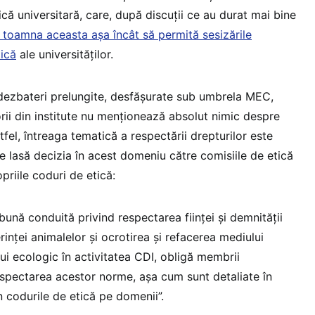
că universitară, care, după discuții ce au durat mai bine
 toamna aceasta așa încât să permită sesizările
tică
ale universităților.
 dezbateri prelungite, desfășurate sub umbrela MEC,
rii din institute nu menționează absolut nimic despre
tfel, întreaga tematică a respectării drepturilor este
e lasă decizia în acest domeniu către comisiile de etică
opriile coduri de etică:
bună conduită privind respectarea ființei și demnității
inței animalelor și ocrotirea și refacerea mediului
ului ecologic în activitatea CDI, obligă membrii
espectarea acestor norme, așa cum sunt detaliate în
n codurile de etică pe domenii”.