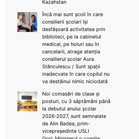
Kazahstan
Încă mai sunt școli în care
consilierii școlari își
desfășoară activitatea prin
biblioteci, pe la cabinetul
medical, pe holuri sau în
cancelarii, atrage atenția
consilierul școlar Aura
Stănculescu / Sunt spații
inadecvate în care copilul nu
va destăinui nimic niciodată
Noi comasări de clase și
posturi, cu 3 săptămâni până
la debutul anului școlar
2026-2027, sunt semnalate
de Alin Badea, prim-
vicepreședinte USLI
Gorj: Ministerul o comite