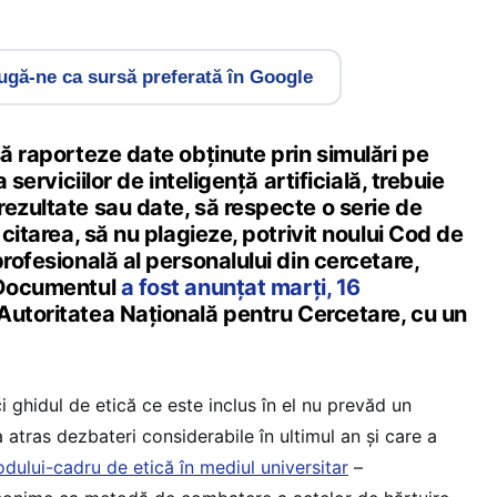
gă-ne ca sursă preferată în Google
să raporteze date obținute prin simulări pe
a serviciilor de inteligență artificială, trebuie
ezultate sau date, să respecte o serie de
 citarea, să nu plagieze, potrivit noului Cod de
profesională al personalului din cercetare,
. Documentul
a fost anunțat marți, 16
 Autoritatea Națională pentru Cercetare, cu un
ci ghidul de etică ce este inclus în el nu prevăd un
atras dezbateri considerabile în ultimul an și care a
dului-cadru de etică în mediul universitar
–