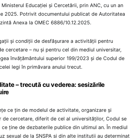
Ministerul Educației și Cercetării, prin ANC, cu un an
ie 2025. Potrivit documentului publicat de Autoritatea
rezintă Anexa la OMEC 6886/10.12.2025.
ii și condiții de desfășurare a activității pentru
de cercetare – nu și pentru cel din mediul universitar,
egea învățământului superior 199/2023 și de Codul de
celei legi în primăvara anului trecut.
tate – trecută cu vederea: sesizările
ire
țe ce țin de modelul de activitate, organizare și
 de cercetare, diferit de cel al universităților, Codul se
 ce ține de dezbaterile publice din ultimul an. În mediul
uz sexual de la SNSPA și din alte instituții au determinat