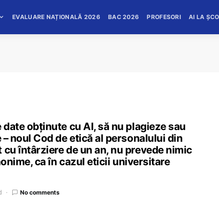
EVALUARE NAȚIONALĂ 2026
BAC 2026
PROFESORI
AI LA ȘC
 date obținute cu AI, să nu plagieze sau
e – noul Cod de etică al personalului din
 cu întârziere de un an, nu prevede nimic
nonime, ca în cazul eticii universitare
d
No comments