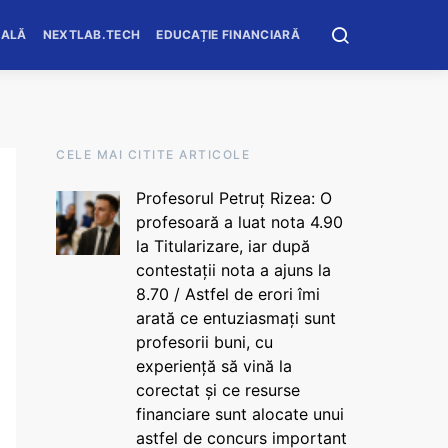
OALĂ
NEXTLAB.TECH
EDUCAȚIE FINANCIARĂ
CELE MAI CITITE ARTICOLE
Profesorul Petruț Rizea: O
profesoară a luat nota 4.90
la Titularizare, iar după
contestații nota a ajuns la
8.70 / Astfel de erori îmi
arată ce entuziasmați sunt
profesorii buni, cu
experiență să vină la
corectat și ce resurse
financiare sunt alocate unui
astfel de concurs important