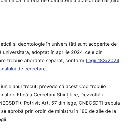
 anonime ca metodă de combatere a actelor de hărțuire
tică și deontologie în universități sunt acoperite de
universitară, adoptat în aprilie 2024, cele din
tare trebuie abordate separat, conform
Legii 183/2024
onalului de cercetare
.
 iunie anul trecut, prevede că acest Cod trebuie
nal de Etică a Cercetării Științifice, Dezvoltării
CNECSDTI). Potrivit Art. 57 din lege, CNECSDTI trebuia
se aprobă prin ordin de ministru în 180 de zile de la
egii.