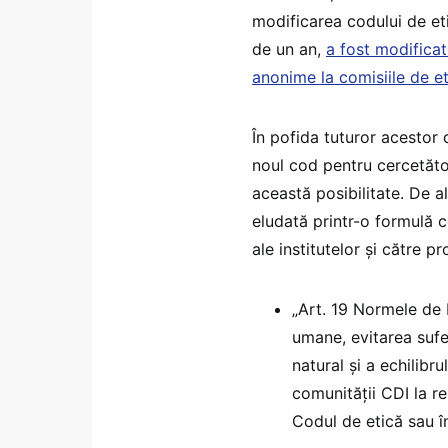
modificarea codului de eti
de un an,
a fost modificat
anonime la comisiile de e
În pofida tuturor acestor
noul cod pentru cercetăto
această posibilitate. De al
eludată printr-o formulă c
ale institutelor și către pr
„Art. 19 Normele de 
umane, evitarea sufer
natural și a echilibr
comunității CDI la r
Codul de etică sau î