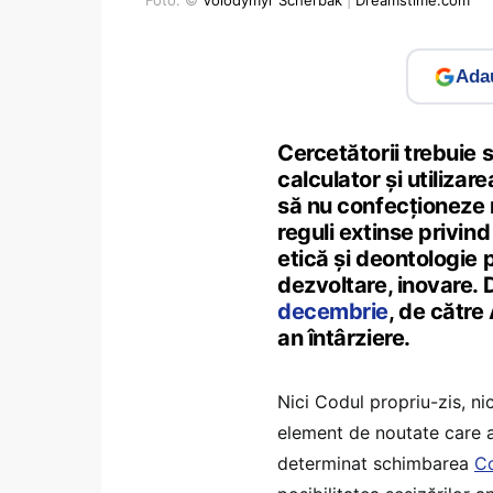
Foto: ©
Volodymyr Scherbak
|
Dreamstime.com
Adau
Cercetătorii trebuie 
calculator și utilizare
să nu confecționeze r
reguli extinse privind
etică și deontologie 
dezvoltare, inovare
decembrie
, de către
an întârziere.
Nici Codul propriu-zis, ni
element de noutate care a 
determinat schimbarea
Co