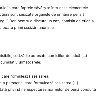
ile în care faptele săvârșite întrunesc elementele
acțiuni sunt sesizate organele de urmărire penală
legii”. Dar, pentru a discuta un caz, comisia de etică a
nu poate primi sesizări anonime:
misibile, sesizările adresate comisiilor de etică (…)
 cumulativ următoarele:
 care formulează sesizarea;
re a persoanei care formulează sesizarea (…)
ată privind nerespectarea normelor de bună conduită