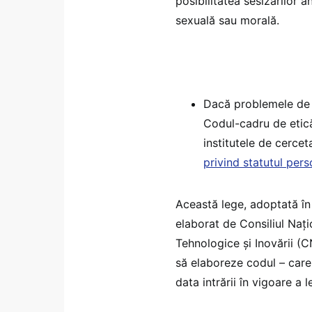
posibilitatea sesizărilor
sexuală sau morală.
Dacă problemele de e
Codul-cadru de etică 
institutele de cerce
privind statutul pers
Această lege, adoptată în
elaborat de Consiliul Națio
Tehnologice și Inovării (
să elaboreze codul – care 
data intrării în vigoare a l