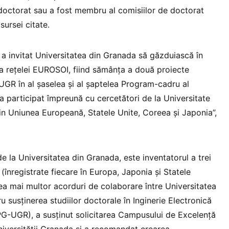
doctorat sau a fost membru al comisiilor de doctorat
sursei citate.
 a invitat Universitatea din Granada să găzduiască în
 a rețelei EUROSOI, fiind sămânța a două proiecte
GR în al șaselea și al șaptelea Program-cadru al
 a participat împreună cu cercetători de la Universitate
 din Uniunea Europeană, Statele Unite, Coreea și Japonia”,
e la Universitatea din Granada, este inventatorul a trei
 (înregistrate fiecare în Europa, Japonia și Statele
rea mai multor acorduri de colaborare între Universitatea
 susținerea studiilor doctorale în Inginerie Electronică
PG-UGR), a susținut solicitarea Campusului de Excelență