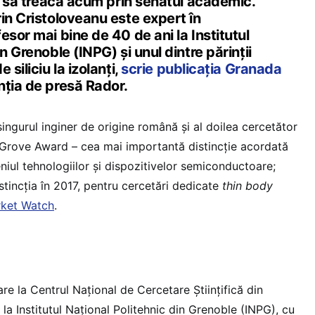
ie să treacă acum prin senatul academic.
in Cristoloveanu este expert în
esor mai bine de 40 de ani la Institutul
n Grenoble (INPG) și unul dintre părinții
 siliciu la izolanţi,
scrie publicația Granada
nția de presă Rador.
ingurul inginer de origine română și al doilea cercetător
 Grove Award – cea mai importantă distincţie acordată
niul tehnologiilor şi dispozitivelor semiconductoare;
istincția în 2017, pentru cercetări dedicate
thin body
rket Watch
.
re la Centrul Național de Cercetare Ştiinţifică din
la Institutul Naţional Politehnic din Grenoble (INPG), cu