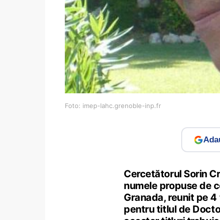
Foto: imep-lahc.grenoble-inp.fr
Adau
Cercetătorul Sorin Cr
numele propuse de con
Granada, reunit pe 4
pentru titlul de Doc