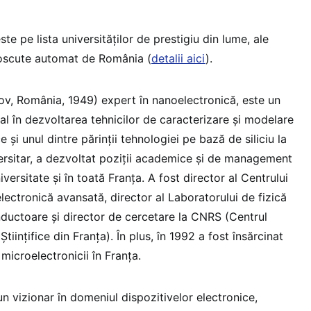
e pe lista universităților de prestigiu din lume, ale
oscute automat de România (
detalii aici
).
ov, România, 1949) expert în nanoelectronică, este un
onal în dezvoltarea tehnicilor de caracterizare și modelare
e și unul dintre părinții tehnologiei pe bază de siliciu la
ersitar, a dezvoltat poziții academice și de management
iversitate și în toată Franța. A fost director al Centrului
ectronică avansată, director al Laboratorului de fizică
uctoare și director de cercetare la CNRS (Centrul
tiințifice din Franța). În plus, în 1992 a fost însărcinat
microelectronicii în Franța.
n vizionar în domeniul dispozitivelor electronice,