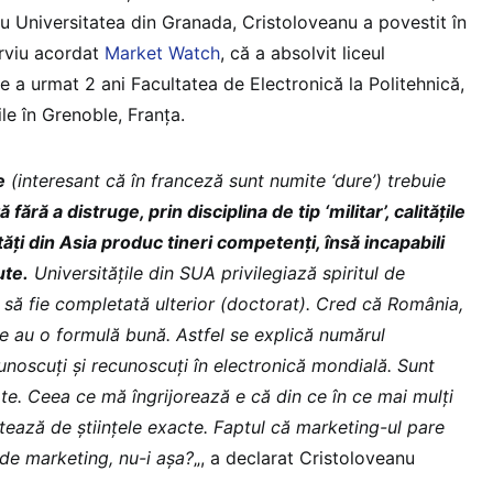
u Universitatea din Granada, Cristoloveanu a povestit în
erviu acordat
Market Watch
, că a absolvit liceul
 a urmat 2 ani Facultatea de Electronică la Politehnică,
ile în Grenoble, Franța.
e
(interesant că în franceză sunt numite ‘dure’) trebuie
ără a distruge, prin disciplina de tip ‘militar’, calităţile
ăţi din Asia produc tineri competenţi, însă incapabili
ute.
Universităţile din SUA privilegiază spiritul de
 să fie completată ulterior (doctorat). Cred că România,
ne au o formulă bună. Astfel se explică numărul
noscuţi şi recunoscuţi în electronică mondială. Sunt
te. Ceea ce mă îngrijorează e că din ce în ce mai mulţi
rtează de ştiinţele exacte. Faptul că marketing-ul pare
 de marketing, nu-i aşa?
„, a declarat Cristoloveanu