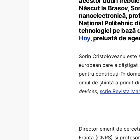
acestor titluri trebu
Născut la Brașov, Sor
nanoelectronică, prof
Naţional Politehnic di
tehnologiei pe bază de
Hoy
, preluată de age
Sorin Cristoloveanu este s
european care a câştigat
pentru contribuţii în dome
omul de știință a primit d
devices
,
scrie Revista Ma
Director emerit de cerceta
Franța (CNRS) și profesor 