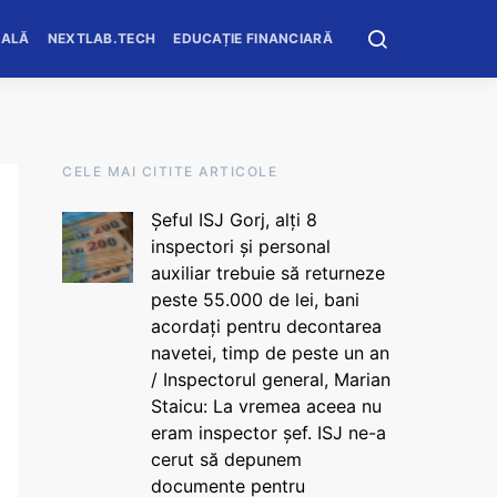
OALĂ
NEXTLAB.TECH
EDUCAȚIE FINANCIARĂ
CELE MAI CITITE ARTICOLE
Șeful ISJ Gorj, alți 8
inspectori și personal
auxiliar trebuie să returneze
peste 55.000 de lei, bani
acordați pentru decontarea
navetei, timp de peste un an
/ Inspectorul general, Marian
Staicu: La vremea aceea nu
eram inspector șef. ISJ ne-a
cerut să depunem
documente pentru