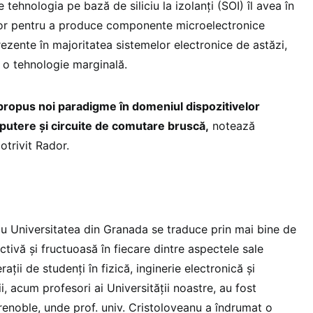
tehnologia pe bază de siliciu la izolanţi (SOI) îl avea în
lor pentru a produce componente microelectronice
ezente în majoritatea sistemelor electronice de astăzi,
e o tehnologie marginală.
propus noi paradigme în domeniul dispozitivelor
putere și circuite de comutare bruscă,
notează
otrivit Rador.
 cu Universitatea din Granada se traduce prin mai bine de
tivă și fructuoasă în fiecare dintre aspectele sale
ții de studenți în fizică, inginerie electronică și
i, acum profesori ai Universității noastre, au fost
 Grenoble, unde prof. univ. Cristoloveanu a îndrumat o