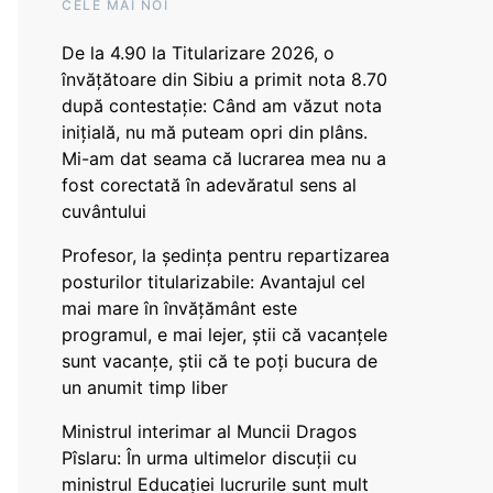
CELE MAI NOI
De la 4.90 la Titularizare 2026, o
învățătoare din Sibiu a primit nota 8.70
după contestație: Când am văzut nota
inițială, nu mă puteam opri din plâns.
Mi-am dat seama că lucrarea mea nu a
fost corectată în adevăratul sens al
cuvântului
Profesor, la ședința pentru repartizarea
posturilor titularizabile: Avantajul cel
mai mare în învățământ este
programul, e mai lejer, știi că vacanțele
sunt vacanţe, știi că te poți bucura de
un anumit timp liber
Ministrul interimar al Muncii Dragos
Pîslaru: În urma ultimelor discuții cu
ministrul Educației lucrurile sunt mult