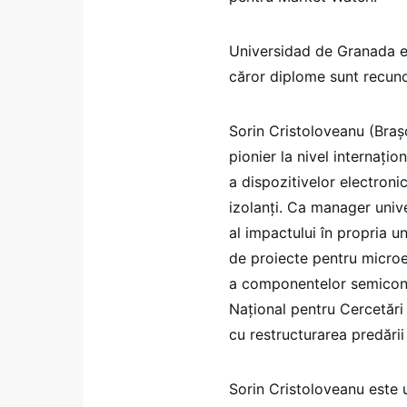
Universidad de Granada est
căror diplome sunt recun
Sorin Cristoloveanu (Braș
pionier la nivel internați
a dispozitivelor electronic
izolanţi. Ca manager univ
al impactului în propria un
de proiecte pentru microel
a componentelor semicond
Național pentru Cercetări Ș
cu restructurarea predării 
Sorin Cristoloveanu este u