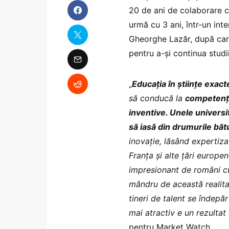
20 de ani de colaborare c
urmă cu 3 ani, într-un int
Gheorghe Lazăr, după care
pentru a-și continua studi
„
Educaţia în ştiinţe exact
să conducă la
competenţă f
inventive. Unele universit
să iasă din drumurile băt
inovaţie, lăsând expertiza
Franţa şi alte ţări europe
impresionant de români cu
mândru de această realita
tineri de talent se îndepă
mai atractiv e un rezultat
pentru Market Watch.