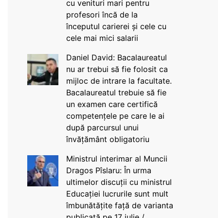
cu venituri mari pentru
profesori încă de la
începutul carierei și cele cu
cele mai mici salarii
Daniel David: Bacalaureatul
nu ar trebui să fie folosit ca
mijloc de intrare la facultate.
Bacalaureatul trebuie să fie
un examen care certifică
competențele pe care le ai
după parcursul unui
învățământ obligatoriu
Ministrul interimar al Muncii
Dragos Pîslaru: În urma
ultimelor discuții cu ministrul
Educației lucrurile sunt mult
îmbunătățite față de varianta
publicată pe 17 iulie /