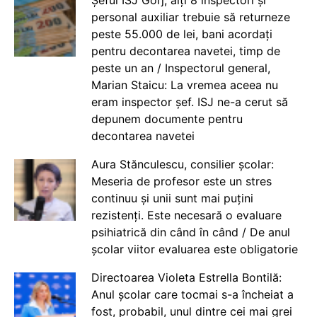
Șeful ISJ Gorj, alți 8 inspectori și
personal auxiliar trebuie să returneze
peste 55.000 de lei, bani acordați
pentru decontarea navetei, timp de
peste un an / Inspectorul general,
Marian Staicu: La vremea aceea nu
eram inspector șef. ISJ ne-a cerut să
depunem documente pentru
decontarea navetei
Aura Stănculescu, consilier școlar:
Meseria de profesor este un stres
continuu și unii sunt mai puțini
rezistenți. Este necesară o evaluare
psihiatrică din când în când / De anul
școlar viitor evaluarea este obligatorie
Directoarea Violeta Estrella Bontilă:
Anul școlar care tocmai s-a încheiat a
fost, probabil, unul dintre cei mai grei