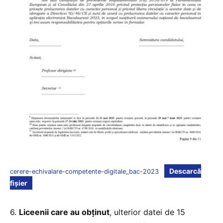
Descarcă
cerere-echivalare-competente-digitale_bac-2023
fișier
6.
Liceenii care au obținut
, ulterior datei de 15