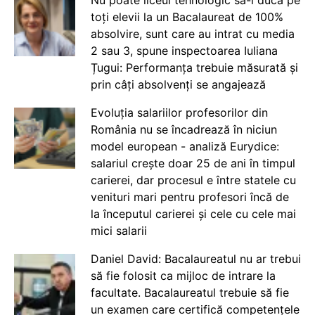
Nu poate liceul tehnologic să-i ducă pe
toți elevii la un Bacalaureat de 100%
absolvire, sunt care au intrat cu media
2 sau 3, spune inspectoarea Iuliana
Țugui: Performanța trebuie măsurată și
prin câți absolvenți se angajează
Evoluția salariilor profesorilor din
România nu se încadrează în niciun
model european - analiză Eurydice:
salariul crește doar 25 de ani în timpul
carierei, dar procesul e între statele cu
venituri mari pentru profesori încă de
la începutul carierei și cele cu cele mai
mici salarii
Daniel David: Bacalaureatul nu ar trebui
să fie folosit ca mijloc de intrare la
facultate. Bacalaureatul trebuie să fie
un examen care certifică competențele