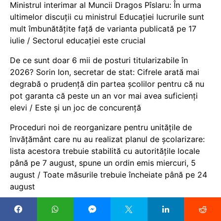
Ministrul interimar al Muncii Dragos Pîslaru: În urma
ultimelor discuții cu ministrul Educației lucrurile sunt
mult îmbunătățite față de varianta publicată pe 17
iulie / Sectorul educației este crucial
De ce sunt doar 6 mii de posturi titularizabile în
2026? Sorin Ion, secretar de stat: Cifrele arată mai
degrabă o prudență din partea școlilor pentru că nu
pot garanta că peste un an vor mai avea suficienți
elevi / Este și un joc de concurență
Proceduri noi de reorganizare pentru unitățile de
învățământ care nu au realizat planul de școlarizare:
lista acestora trebuie stabilită cu autoritățile locale
până pe 7 august, spune un ordin emis miercuri, 5
august / Toate măsurile trebuie încheiate până pe 24
august
Șeful ISJ Gorj, alți 8 inspectori și personal auxiliar
trebuie să returneze peste 55.000 de lei, bani