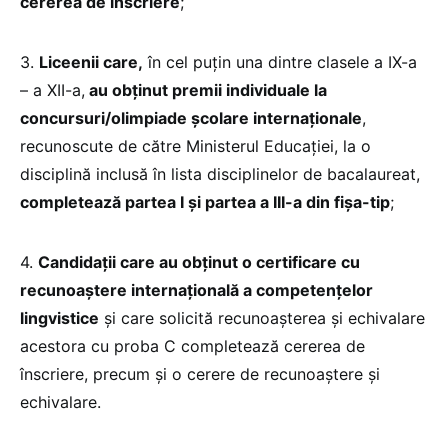
cererea de înscriere
;
3.
Liceenii care,
în cel puțin una dintre clasele a IX-a
– a XII-a,
au obținut premii individuale la
concursuri/olimpiade școlare internaționale
,
recunoscute de către Ministerul Educației, la o
disciplină inclusă în lista disciplinelor de bacalaureat,
completează partea I și partea a III-a din fișa-tip
;
4.
Candidații care au obținut o certificare cu
recunoaștere internațională a competențelor
lingvistice
și care solicită recunoașterea și echivalare
acestora cu proba C completează cererea de
înscriere, precum și o cerere de recunoaștere și
echivalare.