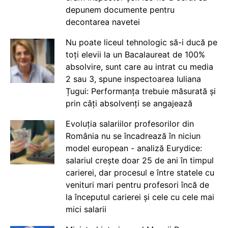
depunem documente pentru
decontarea navetei
Nu poate liceul tehnologic să-i ducă pe
toți elevii la un Bacalaureat de 100%
absolvire, sunt care au intrat cu media
2 sau 3, spune inspectoarea Iuliana
Țugui: Performanța trebuie măsurată și
prin câți absolvenți se angajează
Evoluția salariilor profesorilor din
România nu se încadrează în niciun
model european - analiză Eurydice:
salariul crește doar 25 de ani în timpul
carierei, dar procesul e între statele cu
venituri mari pentru profesori încă de
la începutul carierei și cele cu cele mai
mici salarii