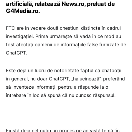
artificială, relatează News.ro, preluat de
G4Media.ro.
FTC are în vedere două chestiuni distincte în cadrul
investigaţiei. Prima urmăreşte să vadă în ce mod au
fost afectaţi oamenii de informaţiile false furnizate de
ChatGPT.
Este deja un lucru de notorietate faptul că chatboţii
în general, nu doar ChatGPT, „halucinează”, preferând
să inventeze informaţii pentru a răspunde la o
întrebare în loc să spună că nu cunosc răspunsul.
Există deja cel puţin un proces pe această temă, în