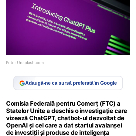
Foto: Unsplash.com
Adaugă-ne ca sursă preferată în Google
Comisia Federală pentru Comerţ (FTC) a
Statelor Unite a deschis o investigaţie care
vizează ChatGPT, chatbot-ul dezvoltat de
OpenAI şi cel care a dat startul avalanşei
de investiţii şi produse de inteligenţa