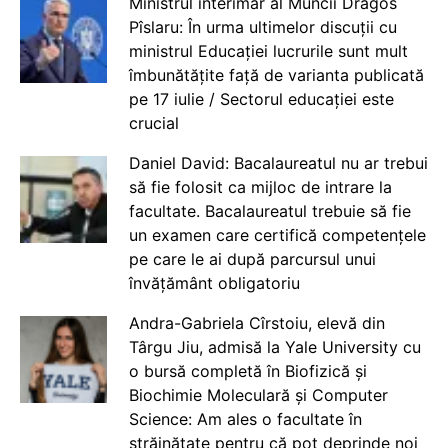
Ministrul interimar al Muncii Dragos
Pîslaru: În urma ultimelor discuții cu
ministrul Educației lucrurile sunt mult
îmbunătățite față de varianta publicată
pe 17 iulie / Sectorul educației este
crucial
Daniel David: Bacalaureatul nu ar trebui
să fie folosit ca mijloc de intrare la
facultate. Bacalaureatul trebuie să fie
un examen care certifică competențele
pe care le ai după parcursul unui
învățământ obligatoriu
Andra-Gabriela Cîrstoiu, elevă din
Târgu Jiu, admisă la Yale University cu
o bursă completă în Biofizică și
Biochimie Moleculară și Computer
Science: Am ales o facultate în
străinătate pentru că pot deprinde noi