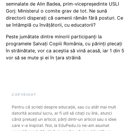
semnalate de Alin Badea, prim-vicepreședinte USLI
Gorj: Ministerul o comite grav de tot. Ne sună
directorii disperați că oamenii rămân fără posturi. Ce
se întâmplă cu învățătorii, cu educatorii?
Peste jumătate dintre minorii participanți la
programele Salvați Copiii România, cu părinți plecați
în străinătate, vor ca aceștia să vină acasă, iar 1 din 5
vor să se mute și ei în țara străină
COPYRIGHT
Pentru că scrieți despre educație, sau cu atât mai mult
datorită acestui lucru, ar fi util să citați cu link, atunci
când preluați un articol, părți dintr-un articol sau o idee
care v-a inspirat. Noi, la EduPedu.ro ne-am asumat