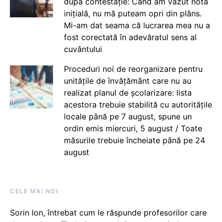
după contestație: Când am văzut nota
inițială, nu mă puteam opri din plâns.
Mi-am dat seama că lucrarea mea nu a
fost corectată în adevăratul sens al
cuvântului
Proceduri noi de reorganizare pentru
unitățile de învățământ care nu au
realizat planul de școlarizare: lista
acestora trebuie stabilită cu autoritățile
locale până pe 7 august, spune un
ordin emis miercuri, 5 august / Toate
măsurile trebuie încheiate până pe 24
august
CELE MAI NOI
Sorin Ion, întrebat cum le răspunde profesorilor care