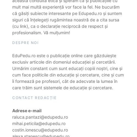
această conduită etică și sperăm că și publicațiile cu
mult mai multă experiență vor face la fel. Ne bucurăm
că găsiți subiecte interesante pe Edupedu.ro și suntem
siguri că înțelegeți rugămintea noastră de a cita sursa
(cu link), ca o declarație reciprocă de respect și
profesionalism. Vă mulțumim!
DESPRE NOI
EduPedu.ro este o publicație online care găzduiește
exclusiv articole din domeniul educației și cercetării.
Urmărim constant cum sunt educați copiii noștri, cine și
cum face politicile din educație și cercetare, cine și cum
îi formează pe profesori, cât de adecvate la lumea în
care trăim sunt sistemele de educație și cercetare.
CONTACT REDACȚIE
Adrese e-mail
raluca.pantazi@edupedu.ro
mihai.peticila@edupedu.ro
costin.ionescu@edupedu.ro
alexa.stanescu@edupedu.ro