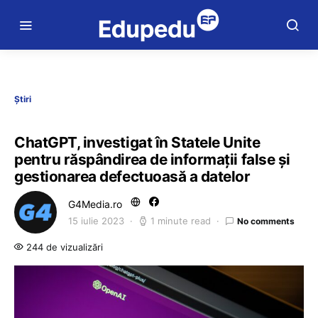
Știri
ChatGPT, investigat în Statele Unite
pentru răspândirea de informaţii false şi
gestionarea defectuoasă a datelor
G4Media.ro
15 iulie 2023
1 minute read
No comments
244 de vizualizări