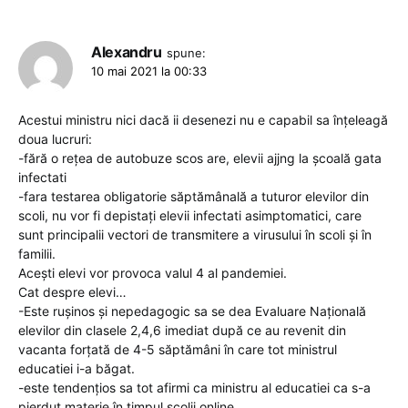
Alexandru
spune:
10 mai 2021 la 00:33
Acestui ministru nici dacă ii desenezi nu e capabil sa înțeleagă
doua lucruri:
-fără o rețea de autobuze scos are, elevii ajjng la școală gata
infectati
-fara testarea obligatorie săptămânală a tuturor elevilor din
scoli, nu vor fi depistați elevii infectati asimptomatici, care
sunt principalii vectori de transmitere a virusului în scoli și în
familii.
Acești elevi vor provoca valul 4 al pandemiei.
Cat despre elevi…
-Este rușinos și nepedagogic sa se dea Evaluare Națională
elevilor din clasele 2,4,6 imediat după ce au revenit din
vacanta forțată de 4-5 săptămâni în care tot ministrul
educatiei i-a băgat.
-este tendențios sa tot afirmi ca ministru al educatiei ca s-a
pierdut materie în timpul scolii online.