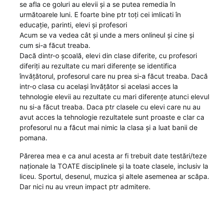
se afla ce goluri au elevii și a se putea remedia în
următoarele luni. E foarte bine ptr toți cei imlicati în
educație, parinti, elevi și profesori
Acum se va vedea cât și unde a mers onlineul și cine și
cum si-a făcut treaba.
Dacă dintr-o școală, elevi din clase diferite, cu profesori
diferiți au rezultate cu mari diferențe se identifica
învățătorul, profesorul care nu prea si-a făcut treaba. Dacă
intr-o clasa cu același învățător si acelasi acces la
tehnologie elevii au rezultate cu mari diferențe atunci elevul
nu si-a făcut treaba. Daca ptr clasele cu elevi care nu au
avut acces la tehnologie rezultatele sunt proaste e clar ca
profesorul nu a făcut mai nimic la clasa și a luat banii de
pomana.
Părerea mea e ca anul acesta ar fi trebuit date testări/teze
naționale la TOATE disciplinele și la toate clasele, inclusiv la
liceu. Sportul, desenul, muzica și altele asemenea ar scăpa.
Dar nici nu au vreun impact ptr admitere.