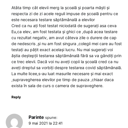
Atâta timp cât elevii merg la școală și poarta măști și
respecta zi de zi acele reguli impuse de școală pentru ce
este necesara testare săptămânală a elevilor
Cred ca nu ați fost testat niciodată de sugerați asa ceva
Eu,ca elev, am fost testata și ghici ce ,după acea testare
cu rezultat negativ, am avut câteva zile o durere de cap
de nedescris ,și nu am fost singura ,colegii mei care au fost
testați au pățit exact același lucru. Nu mai sugerați voi
ăștia deștepții testarea săptămânală fără sa va gândiți prin
ce trec elevii. Dacă voi nu aveți copii la școală cred ca nu
aveți dreptul sa vorbiți despre testarea covid săptămânală.
La multe licee,s-au luat masurile necesare și mai exact
,supravegherea elevilor pe timp de pauza ,chiaar daca
exista în sala de curs o camera de supraveghere.
Reply
Parinte
spune:
9 mai 2021 la 22:41