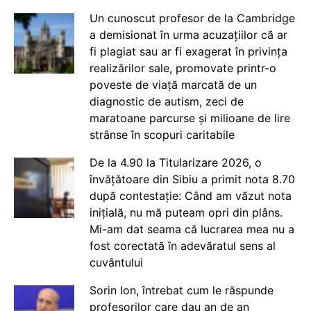
Un cunoscut profesor de la Cambridge
a demisionat în urma acuzațiilor că ar
fi plagiat sau ar fi exagerat în privința
realizărilor sale, promovate printr-o
poveste de viață marcată de un
diagnostic de autism, zeci de
maratoane parcurse și milioane de lire
strânse în scopuri caritabile
De la 4.90 la Titularizare 2026, o
învățătoare din Sibiu a primit nota 8.70
după contestație: Când am văzut nota
inițială, nu mă puteam opri din plâns.
Mi-am dat seama că lucrarea mea nu a
fost corectată în adevăratul sens al
cuvântului
Sorin Ion, întrebat cum le răspunde
profesorilor care dau an de an