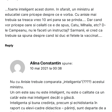
…foarte inteligent acest domn. In sfarsit, un ministru al
educatiei care pricepe despre ce e vorba. Cu anisie mai
trebuia sa treaca vreo 10 ani pana sa se prinda…. Dar cand
vor pricepe oare si ceilalti ce e de spus, Catu, Mihaila, etc? D-
le Campeanu, nu le faceti un instructaj? Sarmanii, ei cred ca
trebuie sa spuna despre cand isi duc ei fetele la vaccinat….
Reply
Alina Constantin
spune:
10 mai 2021 la 00:38
Nu cu Anisie trebuie comparata „inteligenta”(????) acestui
ministru.
Un om este sau nu este inteligent, nu este o calitate ca un
catâr este mai inteligent decât o gâscă.
Inteligenta și buna credința, precum și echidistanta în
raport cu elevi-cadre didactice – părinți, sunt departe de a