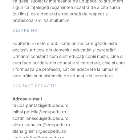
că găsiți subiecte interesante pe Edupedu.ro și suntem
siguri că înțelegeți rugămintea noastră de a cita sursa
(cu link), ca o declarație reciprocă de respect și
profesionalism. Vă mulțumim!
DESPRE NOI
EduPedu.ro este o publicație online care găzduiește
exclusiv articole din domeniul educației și cercetării.
Urmărim constant cum sunt educați copiii noștri, cine și
cum face politicile din educație și cercetare, cine și cum
îi formează pe profesori, cât de adecvate la lumea în
care trăim sunt sistemele de educație și cercetare.
CONTACT REDACȚIE
Adrese e-mail
raluca.pantazi@edupedu.ro
mihai.peticila@edupedu.ro
costin.ionescu@edupedu.ro
alexa.stanescu@edupedu.ro
diana.ghimisi@edupedu.ro
stefan.lefter@edupedu.ro