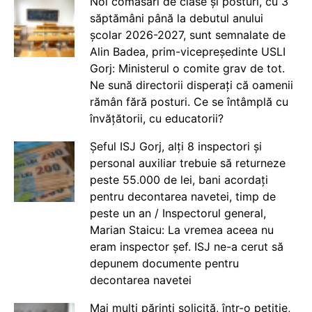
Noi comasări de clase și posturi, cu 3
săptămâni până la debutul anului
școlar 2026-2027, sunt semnalate de
Alin Badea, prim-vicepreședinte USLI
Gorj: Ministerul o comite grav de tot.
Ne sună directorii disperați că oamenii
rămân fără posturi. Ce se întâmplă cu
învățătorii, cu educatorii?
Șeful ISJ Gorj, alți 8 inspectori și
personal auxiliar trebuie să returneze
peste 55.000 de lei, bani acordați
pentru decontarea navetei, timp de
peste un an / Inspectorul general,
Marian Staicu: La vremea aceea nu
eram inspector șef. ISJ ne-a cerut să
depunem documente pentru
decontarea navetei
Mai mulți părinți solicită, într-o petiție,