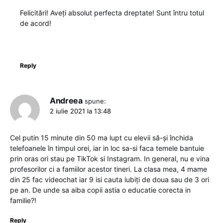
Felicitări! Aveți absolut perfecta dreptate! Sunt întru totul
de acord!
Reply
Andreea
spune:
2 iulie 2021 la 13:48
Cel putin 15 minute din 50 ma lupt cu elevii să-și închida
telefoanele în timpul orei, iar in loc sa-si faca temele bantuie
prin oras ori stau pe TikTok si Instagram. In general, nu e vina
profesorilor ci a famiilor acestor tineri. La clasa mea, 4 mame
din 25 fac videochat iar 9 isi cauta iubiți de doua sau de 3 ori
pe an. De unde sa aiba copii astia o educatie corecta in
familie?!
Reply