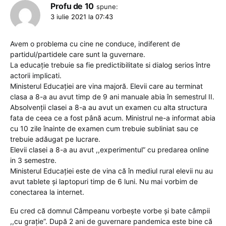
Profu de 10
spune:
3 iulie 2021 la 07:43
Avem o problema cu cine ne conduce, indiferent de
partidul/partidele care sunt la guvernare.
La educație trebuie sa fie predictibilitate si dialog serios între
actorii implicati.
Ministerul Educației are vina majoră. Elevii care au terminat
clasa a 8-a au avut timp de 9 ani manuale abia în semestrul II.
Absolvenții clasei a 8-a au avut un examen cu alta structura
fata de ceea ce a fost până acum. Ministrul ne-a informat abia
cu 10 zile înainte de examen cum trebuie subliniat sau ce
trebuie adăugat pe lucrare.
Elevii clasei a 8-a au avut ,,experimentul” cu predarea online
in 3 semestre.
Ministerul Educației este de vina că în mediul rural elevii nu au
avut tablete și laptopuri timp de 6 luni. Nu mai vorbim de
conectarea la internet.
Eu cred că domnul Câmpeanu vorbește vorbe și bate câmpii
,,cu grație”. După 2 ani de guvernare pandemica este bine că