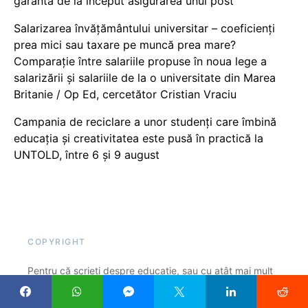
garanta de la început asigurarea unui post
Salarizarea învățământului universitar – coeficienți
prea mici sau taxare pe muncă prea mare?
Comparație între salariile propuse în noua lege a
salarizării și salariile de la o universitate din Marea
Britanie / Op Ed, cercetător Cristian Vraciu
Campania de reciclare a unor studenți care îmbină
educația și creativitatea este pusă în practică la
UNTOLD, între 6 și 9 august
COPYRIGHT
Pentru că scrieți despre educație, sau cu atât mai mult
datorită acestui lucru, ar fi util să citați cu link, atunci
când preluați un articol, părți dintr-un articol sau o idee