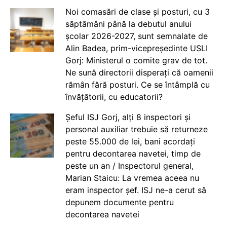
Noi comasări de clase și posturi, cu 3
săptămâni până la debutul anului
școlar 2026-2027, sunt semnalate de
Alin Badea, prim-vicepreședinte USLI
Gorj: Ministerul o comite grav de tot.
Ne sună directorii disperați că oamenii
rămân fără posturi. Ce se întâmplă cu
învățătorii, cu educatorii?
Șeful ISJ Gorj, alți 8 inspectori și
personal auxiliar trebuie să returneze
peste 55.000 de lei, bani acordați
pentru decontarea navetei, timp de
peste un an / Inspectorul general,
Marian Staicu: La vremea aceea nu
eram inspector șef. ISJ ne-a cerut să
depunem documente pentru
decontarea navetei