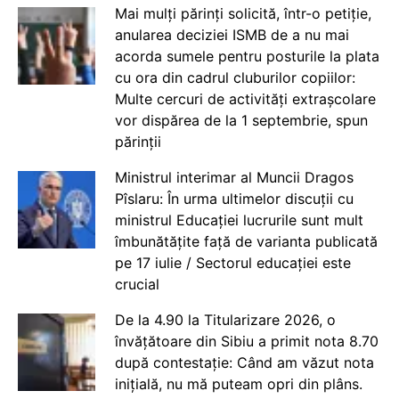
Mai mulți părinți solicită, într-o petiție,
anularea deciziei ISMB de a nu mai
acorda sumele pentru posturile la plata
cu ora din cadrul cluburilor copiilor:
Multe cercuri de activități extrașcolare
vor dispărea de la 1 septembrie, spun
părinții
Ministrul interimar al Muncii Dragos
Pîslaru: În urma ultimelor discuții cu
ministrul Educației lucrurile sunt mult
îmbunătățite față de varianta publicată
pe 17 iulie / Sectorul educației este
crucial
De la 4.90 la Titularizare 2026, o
învățătoare din Sibiu a primit nota 8.70
după contestație: Când am văzut nota
inițială, nu mă puteam opri din plâns.