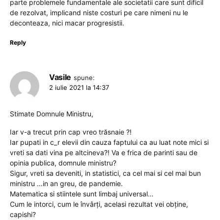
parte problemele fundamentale ale societatii care sunt dificil
de rezolvat, implicand niste costuri pe care nimeni nu le
deconteaza, nici macar progresistii.
Reply
Vasile
spune:
2 iulie 2021 la 14:37
Stimate Domnule Ministru,
Iar v-a trecut prin cap vreo trăsnaie ?!
Iar pupati in c_r elevii din cauza faptului ca au luat note mici si
vreti sa dati vina pe altcineva?! Va e frica de parinti sau de
opinia publica, domnule ministru?
Sigur, vreti sa deveniti, in statistici, ca cel mai si cel mai bun
ministru …in an greu, de pandemie.
Matematica si stiintele sunt limbaj universal…
Cum le intorci, cum le învârți, acelasi rezultat vei obține,
capishi?