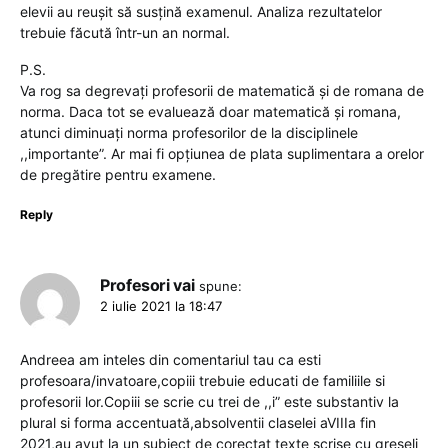
elevii au reușit să susțină examenul. Analiza rezultatelor
trebuie făcută într-un an normal.
P.S.
Va rog sa degrevați profesorii de matematică și de romana de
norma. Daca tot se evaluează doar matematică și romana,
atunci diminuați norma profesorilor de la disciplinele
,,importante”. Ar mai fi opțiunea de plata suplimentara a orelor
de pregătire pentru examene.
Reply
Profesori vai
spune:
2 iulie 2021 la 18:47
Andreea am inteles din comentariul tau ca esti
profesoara/invatoare,copiii trebuie educati de familiile si
profesorii lor.Copiii se scrie cu trei de ,,i” este substantiv la
plural si forma accentuată,absolventii claselei aVIIIa fin
2021,au avut la un subiect de corectat texte scrise cu greseli