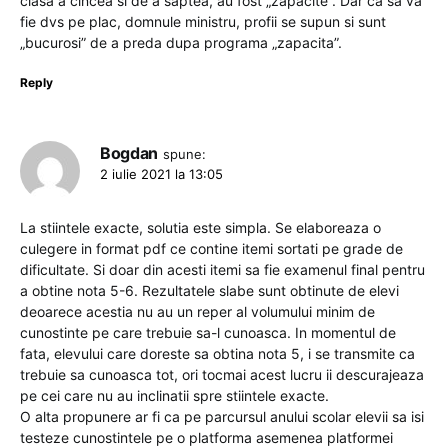
clasa a cincea si de a saptea, au fost „zapacite”. Dar ca sa va
fie dvs pe plac, domnule ministru, profii se supun si sunt
„bucurosi” de a preda dupa programa „zapacita”.
Reply
Bogdan
spune:
2 iulie 2021 la 13:05
La stiintele exacte, solutia este simpla. Se elaboreaza o
culegere in format pdf ce contine itemi sortati pe grade de
dificultate. Si doar din acesti itemi sa fie examenul final pentru
a obtine nota 5-6. Rezultatele slabe sunt obtinute de elevi
deoarece acestia nu au un reper al volumului minim de
cunostinte pe care trebuie sa-l cunoasca. In momentul de
fata, elevului care doreste sa obtina nota 5, i se transmite ca
trebuie sa cunoasca tot, ori tocmai acest lucru ii descurajeaza
pe cei care nu au inclinatii spre stiintele exacte.
O alta propunere ar fi ca pe parcursul anului scolar elevii sa isi
testeze cunostintele pe o platforma asemenea platformei