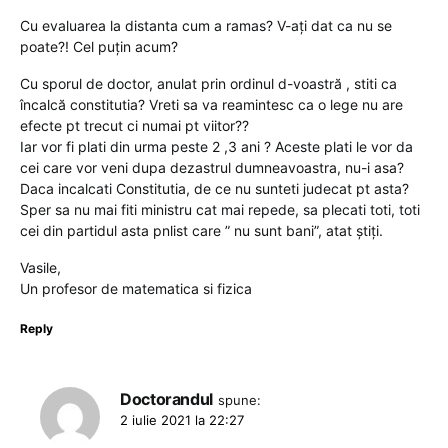
Cu evaluarea la distanta cum a ramas? V-ați dat ca nu se
poate?! Cel puțin acum?
Cu sporul de doctor, anulat prin ordinul d-voastră , stiti ca
încalcă constitutia? Vreti sa va reamintesc ca o lege nu are
efecte pt trecut ci numai pt viitor??
Iar vor fi plati din urma peste 2 ,3 ani ? Aceste plati le vor da
cei care vor veni dupa dezastrul dumneavoastra, nu-i asa?
Daca incalcati Constitutia, de ce nu sunteti judecat pt asta?
Sper sa nu mai fiti ministru cat mai repede, sa plecati toti, toti
cei din partidul asta pnlist care ” nu sunt bani”, atat știți.
Vasile,
Un profesor de matematica si fizica
Reply
Doctorandul
spune:
2 iulie 2021 la 22:27