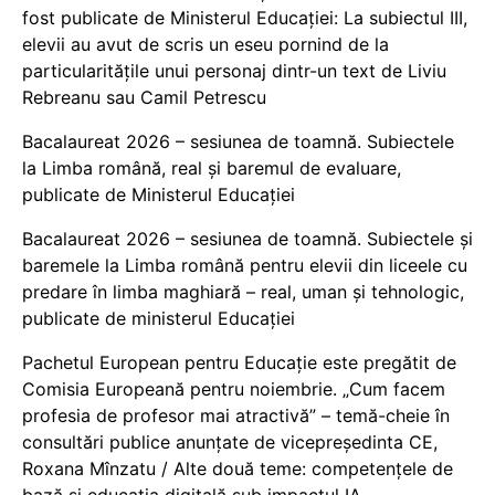
fost publicate de Ministerul Educației: La subiectul III,
elevii au avut de scris un eseu pornind de la
particularitățile unui personaj dintr-un text de Liviu
Rebreanu sau Camil Petrescu
Bacalaureat 2026 – sesiunea de toamnă. Subiectele
la Limba română, real și baremul de evaluare,
publicate de Ministerul Educației
Bacalaureat 2026 – sesiunea de toamnă. Subiectele și
baremele la Limba română pentru elevii din liceele cu
predare în limba maghiară – real, uman și tehnologic,
publicate de ministerul Educației
Pachetul European pentru Educație este pregătit de
Comisia Europeană pentru noiembrie. „Cum facem
profesia de profesor mai atractivă” – temă-cheie în
consultări publice anunțate de vicepreședinta CE,
Roxana Mînzatu / Alte două teme: competențele de
bază și educația digitală sub impactul IA