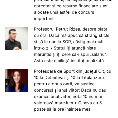
corectat și ce resurse financiare sunt
alocate unui astfel de concurs
important
Profesorul Petruț Rizea, despre plata
cu ora: Dacă mă apuc să strâng sticle
și să le duc la SGR, câștig mai mult
într-o zi / Statul îți aruncă niște
mărunțiș și îți cere să-i spui „salariu”.
Asta este umilință instituționalizată
Profesoară de Sport din județul Olt, cu
10 la Definitivat și 10 la Titularizare
pentru a doua oară, va susține
concursul și anul viitor: Dacă nu dau
examen anul viitor, nota 10 nu mai
valorează mare lucru. Cineva cu 5
poate să ia ore înaintea mea