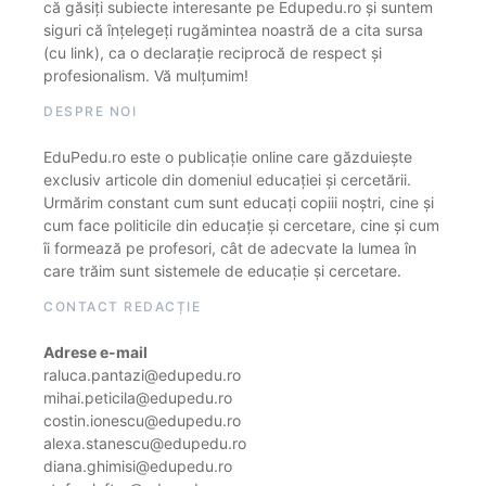
că găsiți subiecte interesante pe Edupedu.ro și suntem
siguri că înțelegeți rugămintea noastră de a cita sursa
(cu link), ca o declarație reciprocă de respect și
profesionalism. Vă mulțumim!
DESPRE NOI
EduPedu.ro este o publicație online care găzduiește
exclusiv articole din domeniul educației și cercetării.
Urmărim constant cum sunt educați copiii noștri, cine și
cum face politicile din educație și cercetare, cine și cum
îi formează pe profesori, cât de adecvate la lumea în
care trăim sunt sistemele de educație și cercetare.
CONTACT REDACȚIE
Adrese e-mail
raluca.pantazi@edupedu.ro
mihai.peticila@edupedu.ro
costin.ionescu@edupedu.ro
alexa.stanescu@edupedu.ro
diana.ghimisi@edupedu.ro