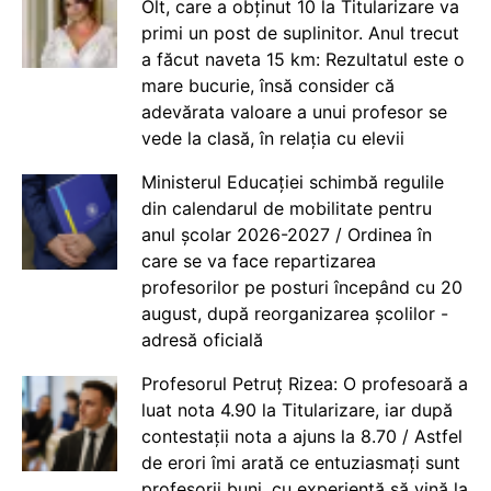
Olt, care a obținut 10 la Titularizare va
primi un post de suplinitor. Anul trecut
a făcut naveta 15 km: Rezultatul este o
mare bucurie, însă consider că
adevărata valoare a unui profesor se
vede la clasă, în relația cu elevii
Ministerul Educației schimbă regulile
din calendarul de mobilitate pentru
anul școlar 2026-2027 / Ordinea în
care se va face repartizarea
profesorilor pe posturi începând cu 20
august, după reorganizarea școlilor -
adresă oficială
Profesorul Petruț Rizea: O profesoară a
luat nota 4.90 la Titularizare, iar după
contestații nota a ajuns la 8.70 / Astfel
de erori îmi arată ce entuziasmați sunt
profesorii buni, cu experiență să vină la