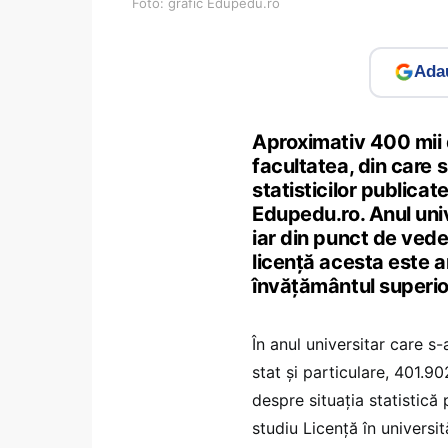
Foto: grafic Edupedu.ro
Adau
Aproximativ 400 mii d
facultatea, din care s
statisticilor publicat
Edupedu.ro. Anul un
iar din punct de veder
licență acesta este an
învățământul superio
În anul universitar care s-
stat și particulare, 401.9
despre situația statistică
studiu Licență în universit