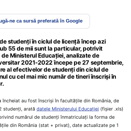
gă-ne ca sursă preferată în Google
e studenți în ciclul de licență încep azi
ub 55 de mii sunt la particular, potrivit
e de Ministerul Educației, analizate de
iversitar 2021-2022 începe pe 27 septembrie,
e al efectivelor de studenți din ciclul de
ul cu cel mai mic număr de tineri înscriși în
r.
a încheiat au fost înscriși în facultățile din România, de
02 studenți, arată
datele Ministerului Educației
(fișier .xls)
 privind numărul de studenți înmatriculați la forma de
ățile din România (stat + privat), date actualizate pe 1