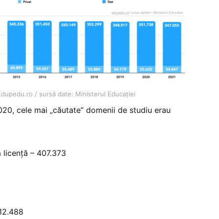
Edupedu.ro / sursă date: Ministerul Educației
2020, cele mai „căutate” domenii de studiu erau
 licență – 407.373
 12.488