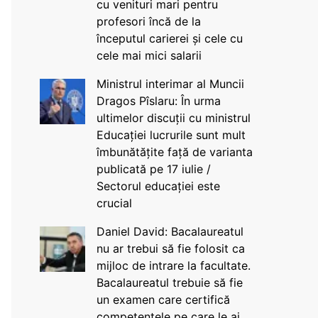
cu venituri mari pentru
profesori încă de la
începutul carierei și cele cu
cele mai mici salarii
Ministrul interimar al Muncii
Dragos Pîslaru: În urma
ultimelor discuții cu ministrul
Educației lucrurile sunt mult
îmbunătățite față de varianta
publicată pe 17 iulie /
Sectorul educației este
crucial
Daniel David: Bacalaureatul
nu ar trebui să fie folosit ca
mijloc de intrare la facultate.
Bacalaureatul trebuie să fie
un examen care certifică
competențele pe care le ai