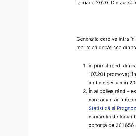
ianuarie 2020. Din aceștia
Generația care va intra în
mai mică decât cea din t
în primul rând, din 
107.201 promovați î
ambele sesiuni în 20
În al doilea rând – e
care acum ar putea m
Statistică și Progno
numărului de locuri 
cohortă de 201.656 de