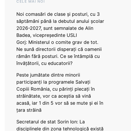
CELE MAI NOI
Noi comasări de clase și posturi, cu 3
săptămâni până la debutul anului școlar
2026-2027, sunt semnalate de Alin
Badea, vicepreședinte USLI
Gorj: Ministerul o comite grav de tot.
Ne sună directorii disperați că oamenii
rămân fără posturi. Ce se întâmplă cu
învățătorii, cu educatorii?
Peste jumătate dintre minorii
participanți la programele Salvați
Copiii România, cu părinți plecați în
străinătate, vor ca aceștia să vină
acasă, iar 1 din 5 vor să se mute și ei în
țara străină
Secretarul de stat Sorin Ion: La
disciplinele din zona tehnologică există