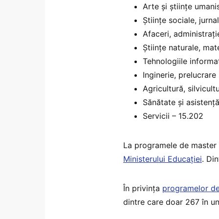
Arte și științe uman
Științe sociale, jurna
Afaceri, administrați
Științe naturale, mat
Tehnologiile informaț
Inginerie, prelucrare
Agricultură, silvicult
Sănătate și asistenț
Servicii – 15.202
La programele de master e
Ministerului Educației
. Di
În privința
programelor de
dintre care doar 267 în uni