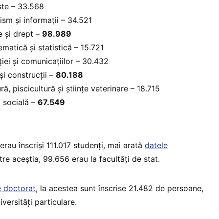
iste – 33.568
lism și informații – 34.521
e și drept –
98.989
ematică și statistică – 15.721
iei și comunicațiilor – 30.432
 și construcții –
80.188
ură, piscicultură și științe veterinare – 18.715
ă socială –
67.549
rau înscriși 111.017 studenți, mai arată
datele
ntre aceștia, 99.656 erau la facultăți de stat.
 doctorat
, la acestea sunt înscrise 21.482 de persoane,
versități particulare.