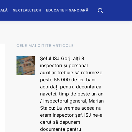
OALĂ
NEXTLAB.TECH
EDUCAȚIE FINANCIARĂ
CELE MAI CITITE ARTICOLE
Șeful ISJ Gorj, alți 8
inspectori și personal
auxiliar trebuie să returneze
peste 55.000 de lei, bani
acordați pentru decontarea
navetei, timp de peste un an
/ Inspectorul general, Marian
Staicu: La vremea aceea nu
eram inspector șef. ISJ ne-a
cerut să depunem
documente pentru