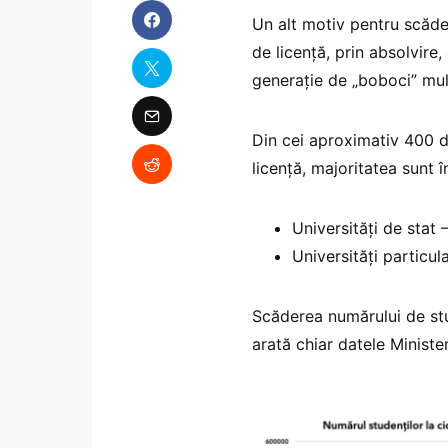
Un alt motiv pentru scăder
de licență, prin absolvire, 
generație de „boboci” mu
Din cei aproximativ 400 de
licență, majoritatea sunt în
Universități de stat 
Universități particul
Scăderea numărului de stu
arată chiar datele Minister