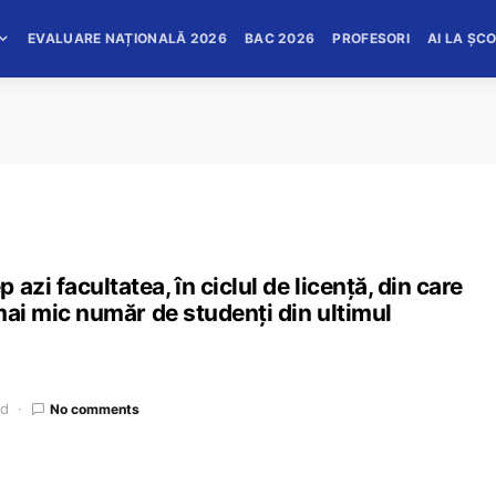
EVALUARE NAȚIONALĂ 2026
BAC 2026
PROFESORI
AI LA ȘC
zi facultatea, în ciclul de licență, din care
 mai mic număr de studenți din ultimul
ad
No comments