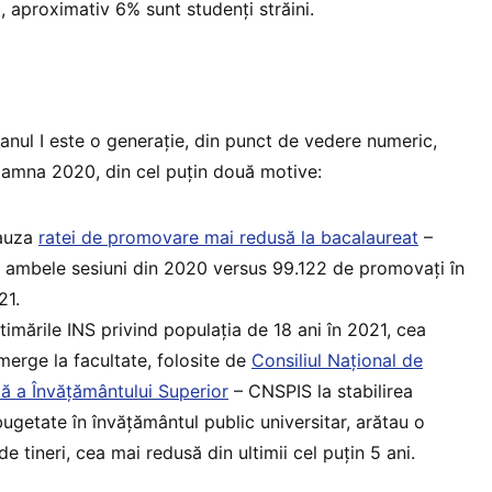
, aproximativ 6% sunt studenți străini.
 anul I este o generație, din punct de vedere numeric,
oamna 2020, din cel puțin două motive:
cauza
ratei de promovare mai redusă la bacalaureat
–
n ambele sesiuni din 2020 versus 99.122 de promovați în
21.
stimările INS privind populația de 18 ani în 2021, cea
erge la facultate, folosite de
Consiliul Național de
ză a Învățământului Superior
– CNSPIS la stabilirea
bugetate în învățământul public universitar, arătau o
 tineri, cea mai redusă din ultimii cel puțin 5 ani.