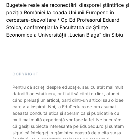
Bugetele reale ale reconectării diasporei științifice și
poziția României la coada Uniunii Europene în
cercetare-dezvoltare / Op Ed Profesorul Eduard
Stoica, conferențiar la Facultatea de Științe
Economice a Universității „Lucian Blaga” din Sibiu
COPYRIGHT
Pentru că scrieți despre educație, sau cu atât mai mult
datorită acestui lucru, ar fi util să citați cu link, atunci
când preluați un articol, părți dintr-un articol sau o idee
care v-a inspirat. Noi, la EduPedu.ro ne-am asumat
această conduită etică și sperăm că și publicațiile cu
mult mai multă experiență vor face la fel. Ne bucurăm
că găsiți subiecte interesante pe Edupedu.ro și suntem
siguri că înțelegeți rugămintea noastră de a cita sursa