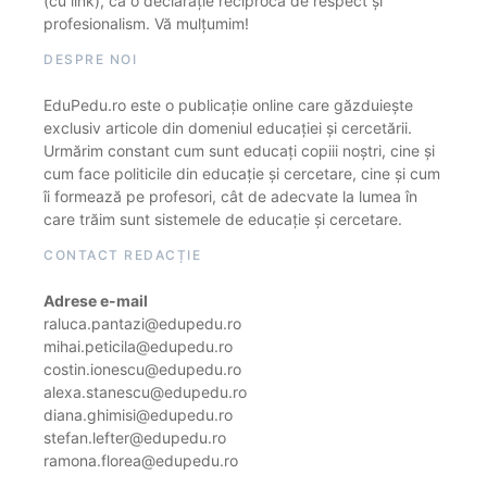
(cu link), ca o declarație reciprocă de respect și
profesionalism. Vă mulțumim!
DESPRE NOI
EduPedu.ro este o publicație online care găzduiește
exclusiv articole din domeniul educației și cercetării.
Urmărim constant cum sunt educați copiii noștri, cine și
cum face politicile din educație și cercetare, cine și cum
îi formează pe profesori, cât de adecvate la lumea în
care trăim sunt sistemele de educație și cercetare.
CONTACT REDACȚIE
Adrese e-mail
raluca.pantazi@edupedu.ro
mihai.peticila@edupedu.ro
costin.ionescu@edupedu.ro
alexa.stanescu@edupedu.ro
diana.ghimisi@edupedu.ro
stefan.lefter@edupedu.ro
ramona.florea@edupedu.ro