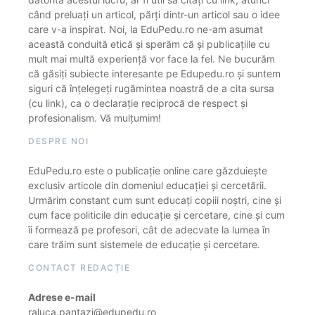
când preluați un articol, părți dintr-un articol sau o idee
care v-a inspirat. Noi, la EduPedu.ro ne-am asumat
această conduită etică și sperăm că și publicațiile cu
mult mai multă experiență vor face la fel. Ne bucurăm
că găsiți subiecte interesante pe Edupedu.ro și suntem
siguri că înțelegeți rugămintea noastră de a cita sursa
(cu link), ca o declarație reciprocă de respect și
profesionalism. Vă mulțumim!
DESPRE NOI
EduPedu.ro este o publicație online care găzduiește
exclusiv articole din domeniul educației și cercetării.
Urmărim constant cum sunt educați copiii noștri, cine și
cum face politicile din educație și cercetare, cine și cum
îi formează pe profesori, cât de adecvate la lumea în
care trăim sunt sistemele de educație și cercetare.
CONTACT REDACȚIE
Adrese e-mail
raluca.pantazi@edupedu.ro