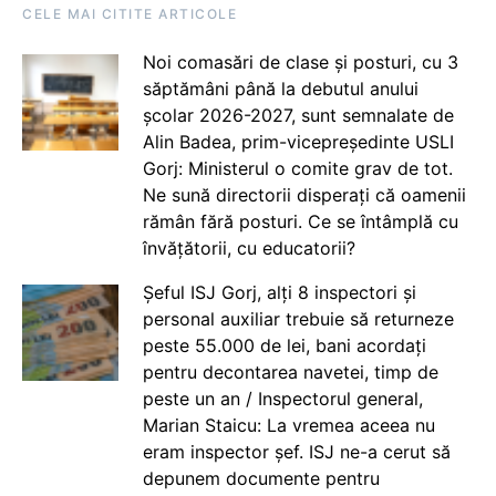
CELE MAI CITITE ARTICOLE
Noi comasări de clase și posturi, cu 3
săptămâni până la debutul anului
școlar 2026-2027, sunt semnalate de
Alin Badea, prim-vicepreședinte USLI
Gorj: Ministerul o comite grav de tot.
Ne sună directorii disperați că oamenii
rămân fără posturi. Ce se întâmplă cu
învățătorii, cu educatorii?
Șeful ISJ Gorj, alți 8 inspectori și
personal auxiliar trebuie să returneze
peste 55.000 de lei, bani acordați
pentru decontarea navetei, timp de
peste un an / Inspectorul general,
Marian Staicu: La vremea aceea nu
eram inspector șef. ISJ ne-a cerut să
depunem documente pentru