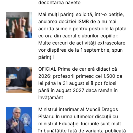
decontarea navetei
Mai mulți părinți solicită, într-o petiție,
anularea deciziei ISMB de a nu mai
acorda sumele pentru posturile la plata
cu ora din cadrul cluburilor copiilor:
Multe cercuri de activități extrașcolare
vor dispărea de la 1 septembrie, spun
părinții
OFICIAL Prima de carieră didactică
2026: profesorii primesc cei 1.500 de
lei până la 31 august și îi pot folosi
până în august 2027 dacă rămân în
învățământ
Ministrul interimar al Muncii Dragos
Pîslaru: În urma ultimelor discuții cu
ministrul Educației lucrurile sunt mult
îmbunătățite față de varianta publicată