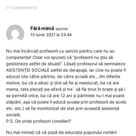
11 COMMENTS
Fără mimă
spune:
13 iunie 2021 la 23:44
Nu mai încărcați profesorii cu sarcini pentru care nu au
competențe! Chiar voi spuneți că ”profesorii nu știu să
gestioneze astfel de situații”. Lăsați profesorul să semnaleze
ASISTENȚEI SOCIALE astfel de derapaje, iar cine nu poate fi
educat (de către părinte, de către școală etc., din diferite
motive, ba că e sărac și ține să fie și needucat, ba că are
mama, tata plecați pe-afară și tre` să fie ținut în brațe și șă i
se permită orice, ba că are 12 ani și părintele nu-l mai poate
stăpâni, așa că poate îl educă școala prin profesorii de acolo
etc. etc.) să fie monitorizat de stat prin această asistență
socială.
P.S. De unde profesori consilieri?
Nu mai mimați că vă pasă de educația poporului român!