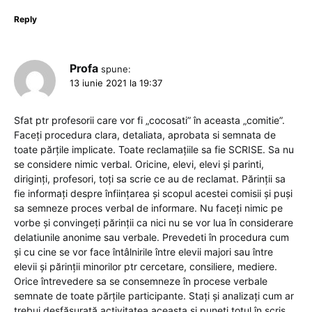
Reply
Profa
spune:
13 iunie 2021 la 19:37
Sfat ptr profesorii care vor fi „cocosati” în aceasta „comitie”.
Faceți procedura clara, detaliata, aprobata si semnata de
toate părțile implicate. Toate reclamațiile sa fie SCRISE. Sa nu
se considere nimic verbal. Oricine, elevi, elevi și parinti,
diriginți, profesori, toți sa scrie ce au de reclamat. Părinții sa
fie informați despre înființarea și scopul acestei comisii și puși
sa semneze proces verbal de informare. Nu faceți nimic pe
vorbe și convingeți părinții ca nici nu se vor lua în considerare
delatiunile anonime sau verbale. Prevedeti în procedura cum
și cu cine se vor face întâlnirile între elevii majori sau între
elevii și părinții minorilor ptr cercetare, consiliere, mediere.
Orice întrevedere sa se consemneze în procese verbale
semnate de toate părțile participante. Stați și analizați cum ar
trebui desfășurată activitatea aceasta și puneți totul în scris