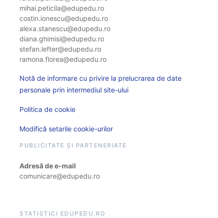
mihai.peticila@edupedu.ro
costin.ionescu@edupedu.ro
alexa.stanescu@edupedu.ro
diana.ghimisi@edupedu.ro
stefan.lefter@edupedu.ro
ramona.florea@edupedu.ro
Notă de informare cu privire la prelucrarea de date
personale prin intermediul site-ului
Politica de cookie
Modifică setarile cookie-urilor
PUBLICITATE ȘI PARTENERIATE
Adresă de e-mail
comunicare@edupedu.ro
STATISTICI EDUPEDU.RO