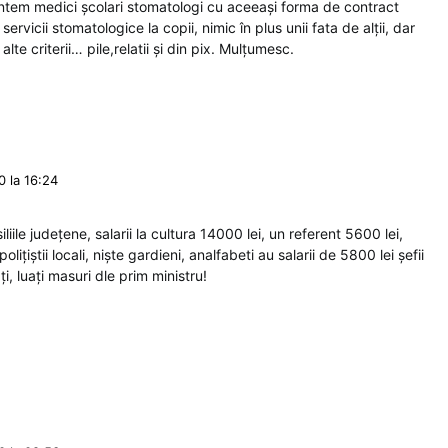
suntem medici școlari stomatologi cu aceeași forma de contract
 servicii stomatologice la copii, nimic în plus unii fata de alții, dar
te criterii… pile,relatii și din pix. Mulțumesc.
 la 16:24
iliile județene, salarii la cultura 14000 lei, un referent 5600 lei,
țiștii locali, niște gardieni, analfabeti au salarii de 5800 lei șefii
ți, luați masuri dle prim ministru!