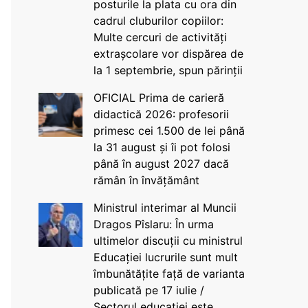
posturile la plata cu ora din
cadrul cluburilor copiilor:
Multe cercuri de activități
extrașcolare vor dispărea de
la 1 septembrie, spun părinții
OFICIAL Prima de carieră
didactică 2026: profesorii
primesc cei 1.500 de lei până
la 31 august și îi pot folosi
până în august 2027 dacă
rămân în învățământ
Ministrul interimar al Muncii
Dragos Pîslaru: În urma
ultimelor discuții cu ministrul
Educației lucrurile sunt mult
îmbunătățite față de varianta
publicată pe 17 iulie /
Sectorul educației este