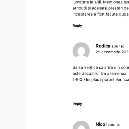
jumătate la alții. Menționez 
atribuții și aceleași prestări de
încadrarea a fost făcută după al
Reply
Rodica
spune:
29 decembrie 2020
Sa se verifice salariile din cons
este dezastru! De asemenea, poli
14000 lei plus sporuri! Verifica
Reply
Nicol
spune: