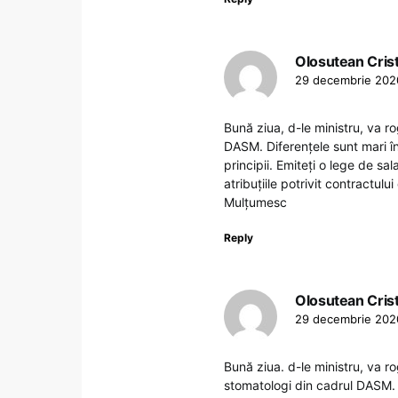
Olosutean Cris
29 decembrie 2020
Bună ziua, d-le ministru, va rog
DASM. Diferențele sunt mari în
principii. Emiteți o lege de sa
atribuțiile potrivit contractulu
Mulțumesc
Reply
Olosutean Cris
29 decembrie 2020
Bună ziua. d-le ministru, va rog
stomatologi din cadrul DASM. Cl