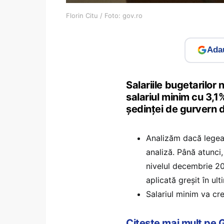
Florin Citu / Foto: gov.ro
Adau
Salariile bugetarilor
salariul minim cu 3,1%
ședinței de gurvern d
Analizăm dacă legea 
analiză. Până atunci,
nivelul decembrie 2
aplicată greșit în ult
Salariul minim va cre
Citește mai mult pe