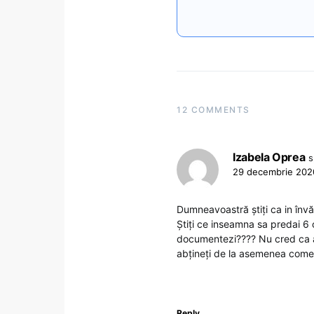
12 COMMENTS
Izabela Oprea
s
29 decembrie 2020
Dumneavoastră știți ca in înv
Știți ce inseamna sa predai 6 or
documentezi???? Nu cred ca av
abțineți de la asemenea coment
Reply