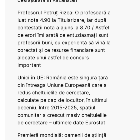
desfășurată în Kazahstan
Profesorul Petruț Rizea: O profesoară a
luat nota 4.90 la Titularizare, iar după
contestații nota a ajuns la 8.70 / Astfel
de erori îmi arată ce entuziasmați sunt
profesorii buni, cu experiență să vină la
corectat și ce resurse financiare sunt
alocate unui astfel de concurs
important
Unici în UE: România este singura țară
din întreaga Uniune Europeană care a
redus cheltuielile de cercetare,
calculate pe cap de locuitor, în ultimul
deceniu. Între 2015-2025, spațiul
comunitar a crescut masiv cheltuielile
de cercetare – ultimele date Eurostat
Premieră mondială: oamenii de știință