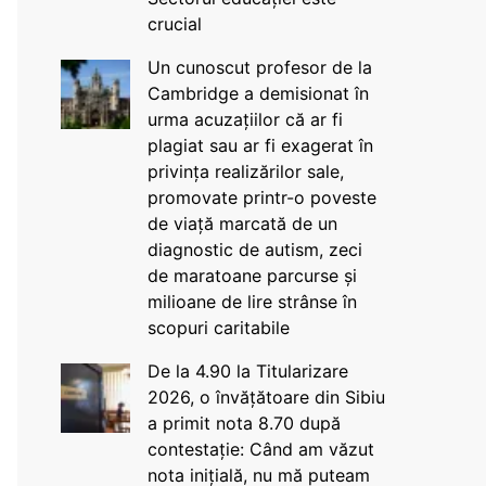
crucial
Un cunoscut profesor de la
Cambridge a demisionat în
urma acuzațiilor că ar fi
plagiat sau ar fi exagerat în
privința realizărilor sale,
promovate printr-o poveste
de viață marcată de un
diagnostic de autism, zeci
de maratoane parcurse și
milioane de lire strânse în
scopuri caritabile
De la 4.90 la Titularizare
2026, o învățătoare din Sibiu
a primit nota 8.70 după
contestație: Când am văzut
nota inițială, nu mă puteam