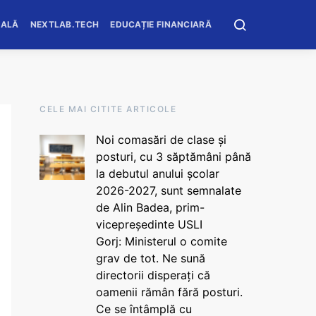
OALĂ
NEXTLAB.TECH
EDUCAȚIE FINANCIARĂ
CELE MAI CITITE ARTICOLE
Noi comasări de clase și
posturi, cu 3 săptămâni până
la debutul anului școlar
2026-2027, sunt semnalate
de Alin Badea, prim-
vicepreședinte USLI
Gorj: Ministerul o comite
grav de tot. Ne sună
directorii disperați că
oamenii rămân fără posturi.
Ce se întâmplă cu