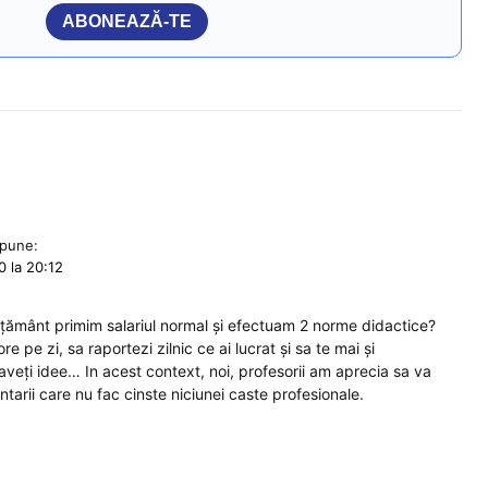
ABONEAZĂ-TE
pune:
 la 20:12
ățământ primim salariul normal și efectuam 2 norme didactice?
e pe zi, sa raportezi zilnic ce ai lucrat și sa te mai și
eți idee… In acest context, noi, profesorii am aprecia sa va
arii care nu fac cinste niciunei caste profesionale.