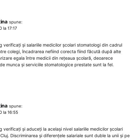
tina
spune:
 la 17:17
 verificați și salariile medicilor școlari stomatologi din cadrul
tre colegi, încadrarea nefiind corecta fiind făcută după alte
larizare egala între medicii din rețeaua școlară, deoarece
i de munca și serviciile stomatologice prestate sunt la fel.
tina
spune:
 la 16:55
 verificați și aduceți la același nivel salariile medicilor școlari
uj. Discriminarea și diferențele salariale sunt duble la unii și pe