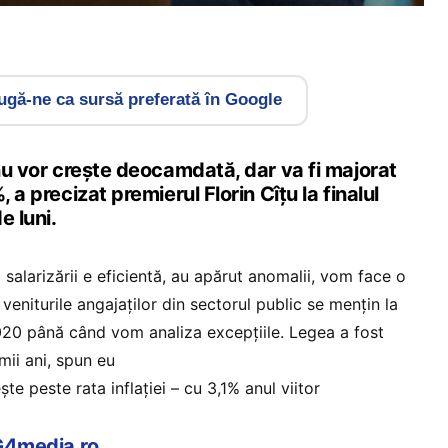
gă-ne ca sursă preferată în Google
 nu vor crește deocamdată, dar va fi majorat
, a precizat premierul Florin Cîțu la finalul
e luni.
salarizării e eficientă, au apărut anomalii, vom face o
 veniturile angajaților din sectorul public se mențin la
020 până când vom analiza excepțiile. Legea a fost
imii ani, spun eu
ște peste rata inflației – cu 3,1% anul viitor
 G4media.ro