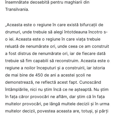
însemnătate deosebită pentru maghiarii din
Transilvania.
„Aceasta este o regiune în care există bifurcaţii de
drumuri, unde trebuie să alegi întotdeauna încotro s-
o iei. Aceasta este o regiune în care viaţa trebuie
reluată de nenumărate ori, unde ceea ce am construit
a fost distrus de nenumărate ori, iar de fiecare dată
trebuie să fim capabili să reconstruim. Aceasta este o
regiune a noilor începuturi şi a construirii, iar istoria
de mai bine de 450 de ani a acestei şcoli ne
demonstrează, ne reflectă acest fapt. Cunoscând
întâmplările, nici nu ştim încă ce ne aşteaptă. Nu ştim
în faţa căror provocări ne aflăm, dar ştim că în faţa
multelor provocări, pe lângă multele decizii şi în urma
multelor decizii, povestea aceasta are, totuşi, şi părţi