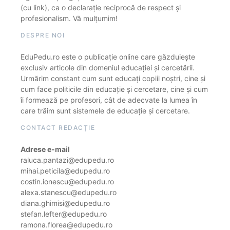
(cu link), ca o declarație reciprocă de respect și
profesionalism. Vă mulțumim!
DESPRE NOI
EduPedu.ro este o publicație online care găzduiește
exclusiv articole din domeniul educației și cercetării.
Urmărim constant cum sunt educați copiii noștri, cine și
cum face politicile din educație și cercetare, cine și cum
îi formează pe profesori, cât de adecvate la lumea în
care trăim sunt sistemele de educație și cercetare.
CONTACT REDACȚIE
Adrese e-mail
raluca.pantazi@edupedu.ro
mihai.peticila@edupedu.ro
costin.ionescu@edupedu.ro
alexa.stanescu@edupedu.ro
diana.ghimisi@edupedu.ro
stefan.lefter@edupedu.ro
ramona.florea@edupedu.ro