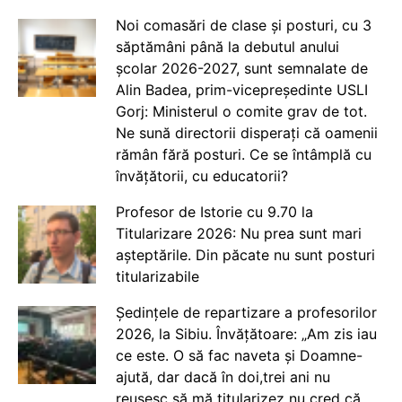
Noi comasări de clase și posturi, cu 3
săptămâni până la debutul anului
școlar 2026-2027, sunt semnalate de
Alin Badea, prim-vicepreședinte USLI
Gorj: Ministerul o comite grav de tot.
Ne sună directorii disperați că oamenii
rămân fără posturi. Ce se întâmplă cu
învățătorii, cu educatorii?
Profesor de Istorie cu 9.70 la
Titularizare 2026: Nu prea sunt mari
așteptările. Din păcate nu sunt posturi
titularizabile
Ședințele de repartizare a profesorilor
2026, la Sibiu. Învățătoare: „Am zis iau
ce este. O să fac naveta și Doamne-
ajută, dar dacă în doi,trei ani nu
reușesc să mă titularizez nu cred că