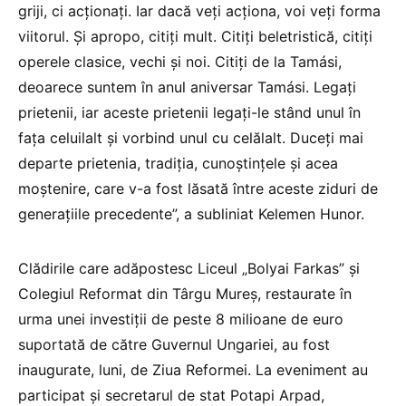
griji, ci acţionaţi. Iar dacă veţi acţiona, voi veţi forma
viitorul. Şi apropo, citiţi mult. Citiţi beletristică, citiţi
operele clasice, vechi şi noi. Citiţi de la Tamási,
deoarece suntem în anul aniversar Tamási. Legaţi
prietenii, iar aceste prietenii legaţi-le stând unul în
faţa celuilalt şi vorbind unul cu celălalt. Duceţi mai
departe prietenia, tradiţia, cunoştinţele şi acea
moştenire, care v-a fost lăsată între aceste ziduri de
generaţiile precedente”, a subliniat Kelemen Hunor.
Clădirile care adăpostesc Liceul „Bolyai Farkas” şi
Colegiul Reformat din Târgu Mureş, restaurate în
urma unei investiţii de peste 8 milioane de euro
suportată de către Guvernul Ungariei, au fost
inaugurate, luni, de Ziua Reformei. La eveniment au
participat şi secretarul de stat Potapi Arpad,