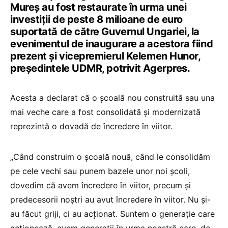
Mureş au fost restaurate în urma unei
investiţii de peste 8 milioane de euro
suportată de către Guvernul Ungariei, la
evenimentul de inaugurare a acestora fiind
prezent şi vicepremierul Kelemen Hunor,
preşedintele UDMR, potrivit Agerpres.
Acesta a declarat că o şcoală nou construită sau una
mai veche care a fost consolidată şi modernizată
reprezintă o dovadă de încredere în viitor.
„Când construim o şcoală nouă, când le consolidăm
pe cele vechi sau punem bazele unor noi şcoli,
dovedim că avem încredere în viitor, precum şi
predecesorii noştri au avut încredere în viitor. Nu şi-
au făcut griji, ci au acţionat. Suntem o generaţie care