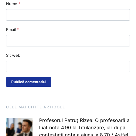
Nume
*
Email
*
Sit web
CELE MAI CITITE ARTICOLE
Profesorul Petruț Rizea: O profesoară a
luat nota 4.90 la Titularizare, iar după
contestații nota a ajuns la 8.70 / Astfel