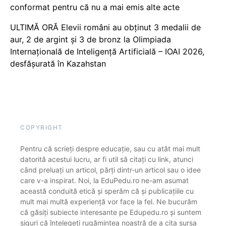
conformat pentru că nu a mai emis alte acte
ULTIMĂ ORĂ Elevii români au obținut 3 medalii de
aur, 2 de argint și 3 de bronz la Olimpiada
Internațională de Inteligență Artificială – IOAI 2026,
desfășurată în Kazahstan
COPYRIGHT
Pentru că scrieți despre educație, sau cu atât mai mult
datorită acestui lucru, ar fi util să citați cu link, atunci
când preluați un articol, părți dintr-un articol sau o idee
care v-a inspirat. Noi, la EduPedu.ro ne-am asumat
această conduită etică și sperăm că și publicațiile cu
mult mai multă experiență vor face la fel. Ne bucurăm
că găsiți subiecte interesante pe Edupedu.ro și suntem
siguri că înțelegeți rugămintea noastră de a cita sursa