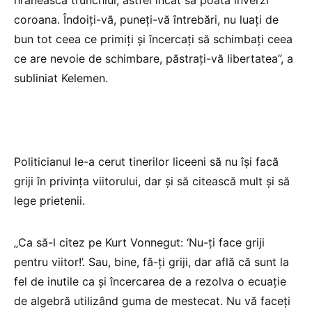
hrănească trunchiul, astfel încât să poată înverzi
coroana. Îndoiţi-vă, puneţi-vă întrebări, nu luaţi de
bun tot ceea ce primiţi şi încercaţi să schimbaţi ceea
ce are nevoie de schimbare, păstraţi-vă libertatea”, a
subliniat Kelemen.
Politicianul le-a cerut tinerilor liceeni să nu îşi facă
griji în privinţa viitorului, dar şi să citească mult şi să
lege prietenii.
„Ca să-l citez pe Kurt Vonnegut: ‘Nu-ţi face griji
pentru viitor!’. Sau, bine, fă-ţi griji, dar află că sunt la
fel de inutile ca şi încercarea de a rezolva o ecuaţie
de algebră utilizând guma de mestecat. Nu vă faceţi