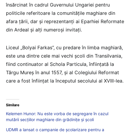
însărcinat în cadrul Guvernului Ungariei pentru
politicile referitoare la comunităţile maghiare din
afara ţării, dar şi reprezentanţi ai Eparhiei Reformate
din Ardeal şi alţi numeroşi invitaţi.
Liceul „Bolyai Farkas”, cu predare în limba maghiară,
este una dintre cele mai vechi şcoli din Transilvania,
fiind continuator al Schola Particula, înfiinţată la
Târgu Mureş în anul 1557, şi al Colegiului Reformat
care a fost înfiinţat la începutul secolului al XVIII-lea.
Similare
Kelemen Hunor: Nu este vorba de segregare în cazul
mutării secțiilor maghiare din grădinițe și școli
UDMR a lansat o campanie de școlarizare pentru a