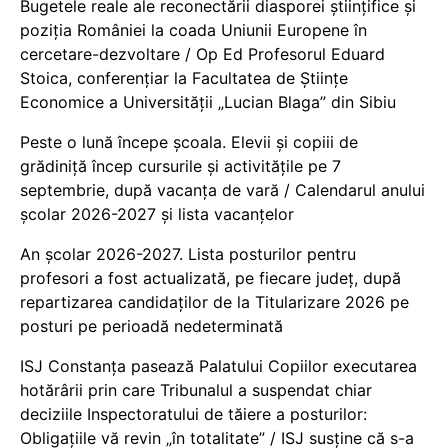
Bugetele reale ale reconectării diasporei științifice și
poziția României la coada Uniunii Europene în
cercetare-dezvoltare / Op Ed Profesorul Eduard
Stoica, conferențiar la Facultatea de Științe
Economice a Universității „Lucian Blaga” din Sibiu
Peste o lună începe școala. Elevii și copiii de
grădiniță încep cursurile și activitățile pe 7
septembrie, după vacanța de vară / Calendarul anului
școlar 2026-2027 și lista vacanțelor
An școlar 2026-2027. Lista posturilor pentru
profesori a fost actualizată, pe fiecare județ, după
repartizarea candidaților de la Titularizare 2026 pe
posturi pe perioadă nedeterminată
ISJ Constanța pasează Palatului Copiilor executarea
hotărârii prin care Tribunalul a suspendat chiar
deciziile Inspectoratului de tăiere a posturilor:
Obligațiile vă revin „în totalitate” / ISJ susține că s-a