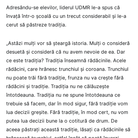
Adresându-se elevilor, liderul UDMR le-a spus că
învaţă într-o şcoală cu un trecut considerabil şi le-a
cerut să păstreze tradiţia.
„Astăzi mulţi vor să şteargă istoria. Mulţi o consideră
desuetă şi consideră că nu avem nevoie de ea. Dar
ce este tradiţia? Tradiţia înseamnă rădăcinile. Acele
rădăcini, care hrănesc trunchiul şi coroana. Trunchiul
nu poate trăi fără tradiţie, frunza nu va creşte fără
rădăcini şi tradiţie. Tradiţia nu ne călăuzeşte
întotdeauna. Tradiţia nu ne spune întotdeauna ce
trebuie să facem, dar în mod sigur, fără tradiţie vom
lua decizii greşite. Fără tradiţie, în mod cert, nu vom
putea lua decizii bune la o cotitură de drum. De
aceea păstraţi această tradiţie, lăsaţi ca rădăcinile să