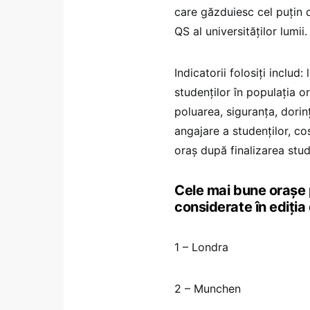
care găzduiesc cel puțin 
QS al universităților lumii.
Indicatorii folosiți includ
studenților în populația or
poluarea, siguranța, dorinț
angajare a studenților, cos
oraș după finalizarea studi
Cele mai bune orașe p
considerate în ediția
1 – Londra
2 – Munchen