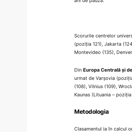
ani de pauză.
Scorurile centrelor unive
(poziția 121), Jakarta (12
Montevideo (135), Denver
Din
Europa Centrală și de
urmat de Varșovia (poziți
(108), Vilnius (109), Wroc
Kaunas (Lituania – poziția
Metodologia
Clasamentul ia în calcul o