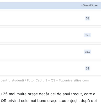
pentru studenți / Foto: Captură – QS – Topuniversities.com
u 25 mai multe orașe decât cel de anul trecut, care a
r QS privind cele mai bune orașe studențești, după doi