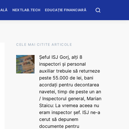
OALĂ
NEXTLAB.TECH
EDUCAȚIE FINANCIARĂ
CELE MAI CITITE ARTICOLE
Șeful ISJ Gorj, alți 8
inspectori și personal
auxiliar trebuie să returneze
peste 55.000 de lei, bani
acordați pentru decontarea
navetei, timp de peste un an
/ Inspectorul general, Marian
Staicu: La vremea aceea nu
eram inspector șef. ISJ ne-a
cerut să depunem
documente pentru