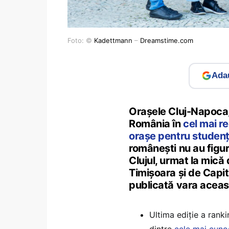
Foto: ©
Kadettmann
–
Dreamstime.com
Adau
Orașele Cluj-Napoca, 
România în
cel mai r
orașe pentru studenț
românești nu au figura
Clujul, urmat la mică
Timișoara și de Capit
publicată vara aceas
Ultima ediție a rank
dintre
cele mai cunos