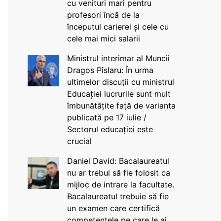
cu venituri mari pentru
profesori încă de la
începutul carierei și cele cu
cele mai mici salarii
Ministrul interimar al Muncii
Dragos Pîslaru: În urma
ultimelor discuții cu ministrul
Educației lucrurile sunt mult
îmbunătățite față de varianta
publicată pe 17 iulie /
Sectorul educației este
crucial
Daniel David: Bacalaureatul
nu ar trebui să fie folosit ca
mijloc de intrare la facultate.
Bacalaureatul trebuie să fie
un examen care certifică
competențele pe care le ai