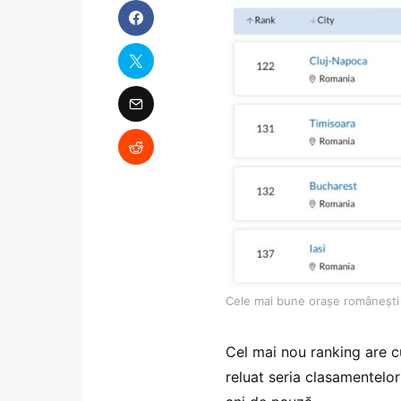
Cele mai bune orașe românești 
Cel mai nou ranking are c
reluat seria clasamentelo