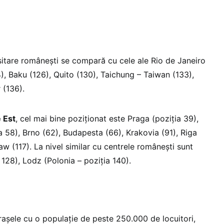
rsitare românești se compară cu cele ale Rio de Janeiro
4), Baku (126), Quito (130), Taichung – Taiwan (133),
 (136).
 Est
, cel mai bine poziționat este Praga (poziția 39),
a 58), Brno (62), Budapesta (66), Krakovia (91), Riga
law (117). La nivel similar cu centrele românești sunt
 128), Lodz (Polonia – poziția 140).
rașele cu o populație de peste 250.000 de locuitori,