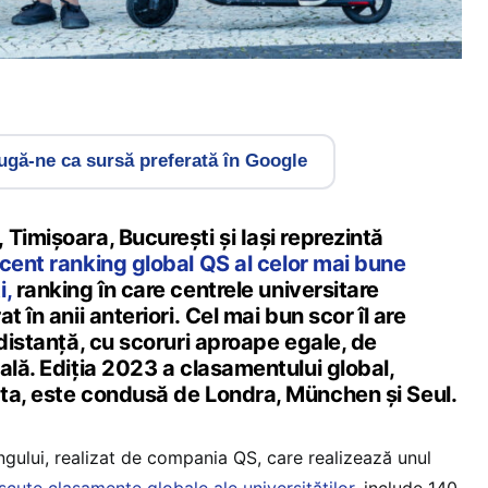
gă-ne ca sursă preferată în Google
Timișoara, București și Iași reprezintă
ecent ranking global QS al celor mai bune
i,
ranking în care centrele universitare
t în anii anteriori. Cel mai bun scor îl are
 distanță, cu scoruri aproape egale, de
ală. Ediția 2023 a clasamentului global,
ta, este condusă de Londra, München și Seul.
ingului, realizat de compania QS, care realizează unul
cute clasamente globale ale universităților
, include 140