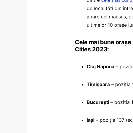
de localități din înt
apare cel mai sus, p
ultimelor 10 orașe l
Cele mai bune orașe 
Cities 2023:
Cluj Napoca
– poziți
Timișoara
– poziția 
București
– poziția 
Iași
– poziția 137 (s