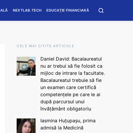
OALĂ
NEXTLAB.TECH
EDUCAȚIE FINANCIARĂ
CELE MAI CITITE ARTICOLE
Daniel David: Bacalaureatul
nu ar trebui să fie folosit ca
mijloc de intrare la facultate.
Bacalaureatul trebuie să fie
un examen care certifică
competențele pe care le ai
după parcursul unui
învățământ obligatoriu
Iasmina Huțupașu, prima
admisă la Medicină