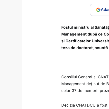
Adau
Fostul ministru al Sănătăț
Management după ce Consi
și Certificatelor Univers
teza de doctorat, anunță
Consiliul General al CNATD
Management deținut de Bod
celor 37 de membri preze
Decizia CNATDCU a fost da