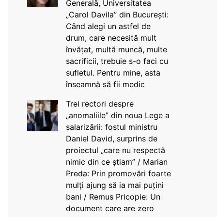
Generală, Universitatea
„Carol Davila” din București:
Când alegi un astfel de
drum, care necesită mult
învățat, multă muncă, multe
sacrificii, trebuie s-o faci cu
sufletul. Pentru mine, asta
înseamnă să fii medic
Trei rectori despre
„anomaliile” din noua Lege a
salarizării: fostul ministru
Daniel David, surprins de
proiectul „care nu respectă
nimic din ce știam” / Marian
Preda: Prin promovări foarte
mulți ajung să ia mai puțini
bani / Remus Pricopie: Un
document care are zero