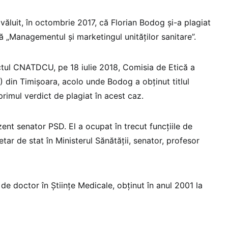
ăluit, în octombrie 2017, că Florian Bodog și-a plagiat
tă „Managementul și marketingul unităților sanitare”.
ctul CNATDCU, pe 18 iulie 2018, Comisia de Etică a
) din Timișoara, acolo unde Bodog a obținut titlul
 primul verdict de plagiat în acest caz.
ent senator PSD. El a ocupat în trecut funcțiile de
retar de stat în Ministerul Sănătății, senator, profesor
 de doctor în Științe Medicale, obținut în anul 2001 la