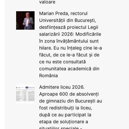
valoare
Marian Preda, rectorul
Universității din București,
desființează proiectul Legii
salarizării 2026: Modificările
în zona învățământului sunt
hilare. Eu nu înțeleg cine le-a
făcut, de ce le-a făcut și de
ce nu este consultată
comunitatea academică din
România
Admitere liceu 2026.
Aproape 600 de absolvenți
de gimnaziu din București au
fost redistribuiți la liceu,
după ce au participat la
etapa de soluționare a
situațiilor speciale -