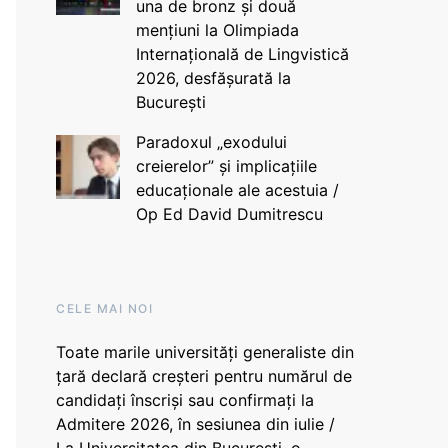
una de bronz și două
mențiuni la Olimpiada
Internațională de Lingvistică
2026, desfășurată la
București
Paradoxul „exodului
creierelor” și implicațiile
educaționale ale acestuia /
Op Ed David Dumitrescu
CELE MAI NOI
Toate marile universități generaliste din
țară declară creșteri pentru numărul de
candidați înscriși sau confirmați la
Admitere 2026, în sesiunea din iulie /