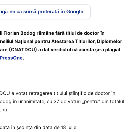
gă-ne ca sursă preferată în Google
ii Florian Bodog rămâne fără titlul de doctor în
liul Național pentru Atestarea Titlurilor, Diplomelor
itare (CNATDCU) a dat verdictul că acesta și-a plagiat
PressOne
.
CU a votat retragerea titlului științific de doctor în
og în unanimitate, cu 37 de voturi „pentru” din totalul
nți.
tă în ședința din data de 18 iulie.