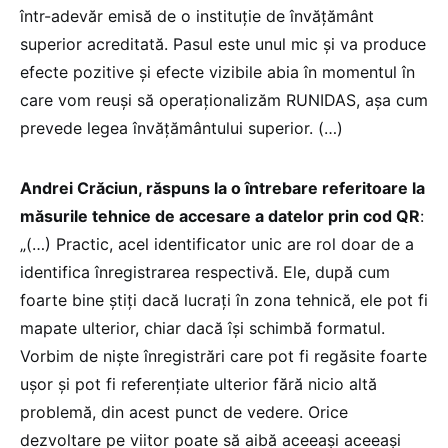
într-adevăr emisă de o instituție de învățământ
superior acreditată. Pasul este unul mic și va produce
efecte pozitive și efecte vizibile abia în momentul în
care vom reuși să operaționalizăm RUNIDAS, așa cum
prevede legea învățământului superior. (…)
Andrei Crăciun, răspuns la o întrebare referitoare la
măsurile tehnice de accesare a datelor prin cod QR
:
„(…) Practic, acel identificator unic are rol doar de a
identifica înregistrarea respectivă. Ele, după cum
foarte bine știți dacă lucrați în zona tehnică, ele pot fi
mapate ulterior, chiar dacă își schimbă formatul.
Vorbim de niște înregistrări care pot fi regăsite foarte
ușor și pot fi referențiate ulterior fără nicio altă
problemă, din acest punct de vedere. Orice
dezvoltare pe viitor poate să aibă aceeași aceeași