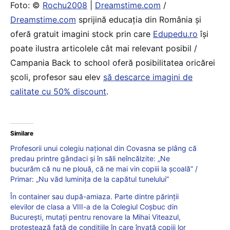
Foto: ©
Rochu2008
|
Dreamstime.com
/
Dreamstime.com
sprijină educaţia din România şi
oferă gratuit imagini stock prin care
Edupedu.ro
îşi
poate ilustra articolele cât mai relevant posibil /
Campania Back to school oferă posibilitatea oricărei
școli, profesor sau elev
să descarce imagini de
calitate cu 50% discount
.
Similare
Profesorii unui colegiu național din Covasna se plâng că
predau printre gândaci și în săli neîncălzite: „Ne
bucurăm că nu ne plouă, că ne mai vin copiii la școală” /
Primar: „Nu văd luminița de la capătul tunelului”
În container sau după-amiaza. Parte dintre părinții
elevilor de clasa a VIII-a de la Colegiul Coșbuc din
București, mutați pentru renovare la Mihai Viteazul,
protestează față de condițiile în care învață copiii lor