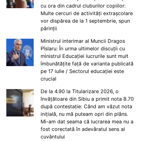
cu ora din cadrul cluburilor copiilor:
Multe cercuri de activități extrașcolare
vor dispărea de la 1 septembrie, spun
părinții
Ministrul interimar al Muncii Dragos
Pîslaru: În urma ultimelor discuții cu
ministrul Educației lucrurile sunt mult
îmbunătățite față de varianta publicată
pe 17 iulie / Sectorul educației este
crucial
De la 4.90 la Titularizare 2026, o
învățătoare din Sibiu a primit nota 8.70
după contestație: Când am văzut nota
inițială, nu mă puteam opri din plâns.
Mi-am dat seama că lucrarea mea nu a
fost corectată în adevăratul sens al
cuvântului