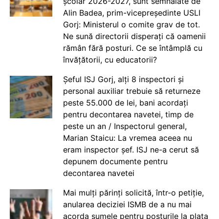
școlar 2026-2027, sunt semnalate de
Alin Badea, prim-vicepreședinte USLI
Gorj: Ministerul o comite grav de tot.
Ne sună directorii disperați că oamenii
rămân fără posturi. Ce se întâmplă cu
învățătorii, cu educatorii?
Șeful ISJ Gorj, alți 8 inspectori și
personal auxiliar trebuie să returneze
peste 55.000 de lei, bani acordați
pentru decontarea navetei, timp de
peste un an / Inspectorul general,
Marian Staicu: La vremea aceea nu
eram inspector șef. ISJ ne-a cerut să
depunem documente pentru
decontarea navetei
Mai mulți părinți solicită, într-o petiție,
anularea deciziei ISMB de a nu mai
acorda sumele pentru posturile la plata