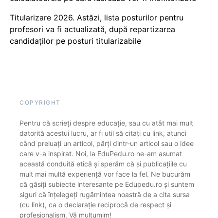
Titularizare 2026. Astăzi, lista posturilor pentru
profesori va fi actualizată, după repartizarea
candidaților pe posturi titularizabile
COPYRIGHT
Pentru că scrieți despre educație, sau cu atât mai mult
datorită acestui lucru, ar fi util să citați cu link, atunci
când preluați un articol, părți dintr-un articol sau o idee
care v-a inspirat. Noi, la EduPedu.ro ne-am asumat
această conduită etică și sperăm că și publicațiile cu
mult mai multă experiență vor face la fel. Ne bucurăm
că găsiți subiecte interesante pe Edupedu.ro și suntem
siguri că înțelegeți rugămintea noastră de a cita sursa
(cu link), ca o declarație reciprocă de respect și
profesionalism. Vă mulțumim!