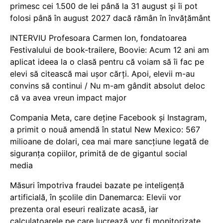
primesc cei 1.500 de lei până la 31 august și îi pot
folosi până în august 2027 dacă rămân în învățământ
INTERVIU Profesoara Carmen Ion, fondatoarea
Festivalului de book-trailere, Boovie: Acum 12 ani am
aplicat ideea la o clasă pentru că voiam să îi fac pe
elevi să citească mai ușor cărți. Apoi, elevii m-au
convins să continui / Nu m-am gândit absolut deloc
că va avea vreun impact major
Compania Meta, care deține Facebook și Instagram,
a primit o nouă amendă în statul New Mexico: 567
milioane de dolari, cea mai mare sancțiune legată de
siguranța copiilor, primită de de gigantul social
media
Măsuri împotriva fraudei bazate pe inteligență
artificială, în școlile din Danemarca: Elevii vor
prezenta oral eseuri realizate acasă, iar
calculatoarele pe care lucrează vor fi monitorizate