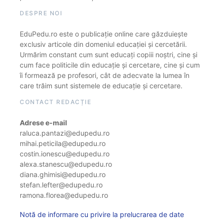
DESPRE NOI
EduPedu.ro este o publicație online care găzduiește
exclusiv articole din domeniul educației și cercetării.
Urmărim constant cum sunt educați copiii noștri, cine și
cum face politicile din educație și cercetare, cine și cum
îi formează pe profesori, cât de adecvate la lumea în
care trăim sunt sistemele de educație și cercetare.
CONTACT REDACȚIE
Adrese e-mail
raluca.pantazi@edupedu.ro
mihai.peticila@edupedu.ro
costin.ionescu@edupedu.ro
alexa.stanescu@edupedu.ro
diana.ghimisi@edupedu.ro
stefan.lefter@edupedu.ro
ramona.florea@edupedu.ro
Notă de informare cu privire la prelucrarea de date