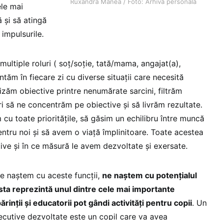
Ruxandra Manea / Foto: Arhivă personală
ele mai
 și să atingă
 impulsurile.
multiple roluri ( soț/soție, tată/mama, angajat(a),
ntăm în fiecare zi cu diverse situații care necesită
tizăm obiective printre nenumărate sarcini, filtrăm
ri să ne concentrăm pe obiective și să livrăm rezultate.
cu toate prioritățile, să găsim un echilibru între muncă
pentru noi și să avem o viață împlinitoare. Toate acestea
ive și în ce măsură le avem dezvoltate și exersate.
ne naștem cu aceste funcții,
ne naștem cu potențialul
esta reprezintă unul dintre cele mai importante
ărinții și educatorii pot gândi activități pentru copii
. Un
xecutive dezvoltate este un copil care va avea