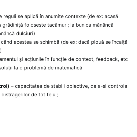
e reguli se aplică în anumite contexte (de ex: acasă
 grădiniță folosește tacâmuri; la bunica mănâncă
ănâncă dulciuri)
i când acestea se schimbă (de ex: dacă plouă se încalță
)
amentul și acțiunile în funcție de context, feedback, etc
soluții la o problemă de matematică
trol)
– capacitatea de stabili obiective, de a-și controla
 distragerilor de tot felul;