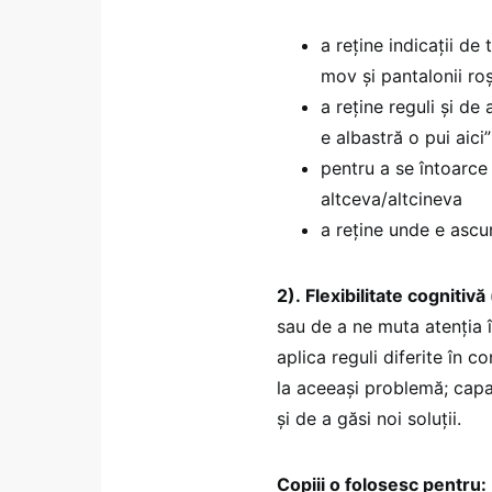
a reține indicații de 
mov și pantalonii roși
a reține reguli și de
e albastră o pui aici”
pentru a se întoarce 
altceva/altcineva
a reține unde e ascu
2). Flexibilitate cognitivă 
sau de a ne muta atenția î
aplica reguli diferite în c
la aceeași problemă; capac
și de a găsi noi soluții.
Copiii o folosesc pentru: