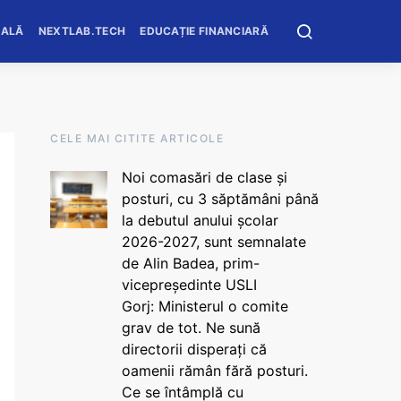
OALĂ
NEXTLAB.TECH
EDUCAȚIE FINANCIARĂ
CELE MAI CITITE ARTICOLE
Noi comasări de clase și
posturi, cu 3 săptămâni până
la debutul anului școlar
2026-2027, sunt semnalate
de Alin Badea, prim-
vicepreședinte USLI
Gorj: Ministerul o comite
grav de tot. Ne sună
directorii disperați că
oamenii rămân fără posturi.
Ce se întâmplă cu