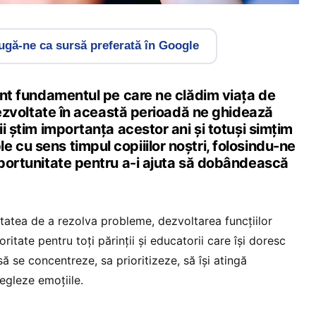
gă-ne ca sursă preferată în Google
sunt fundamentul pe care ne clădim viața de
e dezvoltate în această perioadă ne ghidează
ii știm importanța acestor ani și totuși simțim
 cu sens timpul copiiilor noștri, folosindu-ne
oportunitate pentru a-i ajuta să dobândească
litatea de a rezolva probleme, dezvoltarea funcțiilor
ritate pentru toți părinții și educatorii care își doresc
să se concentreze, sa prioritizeze, să își atingă
regleze emoțiile.