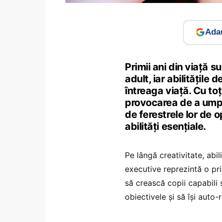
Adau
Primii ani din viață 
adult, iar abilitățil
întreaga viață. Cu toț
provocarea de a umple
de ferestrele lor de 
abilități esențiale.
Pe lângă creativitate, abi
executive reprezintă o prio
să crească copii capabili 
obiectivele și să își auto-