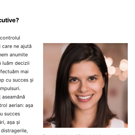
cutive?
ocontrolul
i care ne ajută
inem anumite
ă luăm decizii
 efectuăm mai
imp cu succes și
mpulsuri.
d
aseamănă
trol aerian: așa
cu succes
ri, așa și
 distragerile,