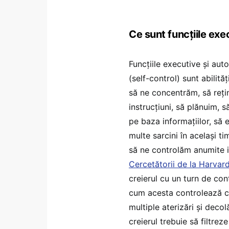
Ce sunt funcțiile exe
Funcțiile executive și aut
(self-control) sunt abilităț
să ne concentrăm, să reț
instrucțiuni, să plănuim, s
pe baza informațiilor, să
multe sarcini în același t
să ne controlăm anumite i
Cercetătorii de la Harvar
creierul cu un turn de con
cum acesta controlează 
multiple aterizări și decolă
creierul trebuie să filtreze