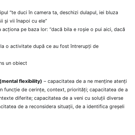
tipul ”te duci în camera ta, deschizi dulapul, iei bluza
i și vii înapoi cu ele”
 a acționa pe baza lor: “dacă bila e roșie o pui aici, dacă
la o activitate după ce au fost întrerupți de
ns un obiect
(mental flexibility)
– capacitatea de a ne menține atenți
n funcție de cerințe, context, priorități; capacitatea de a
ontexte diferite; capacitatea de a veni cu soluții diverse
itatea de a reconsidera situații, de a identifica greșeli