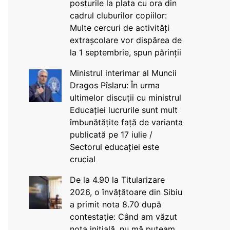
posturile la plata cu ora din
cadrul cluburilor copiilor:
Multe cercuri de activități
extrașcolare vor dispărea de
la 1 septembrie, spun părinții
Ministrul interimar al Muncii
Dragos Pîslaru: În urma
ultimelor discuții cu ministrul
Educației lucrurile sunt mult
îmbunătățite față de varianta
publicată pe 17 iulie /
Sectorul educației este
crucial
De la 4.90 la Titularizare
2026, o învățătoare din Sibiu
a primit nota 8.70 după
contestație: Când am văzut
nota inițială, nu mă puteam