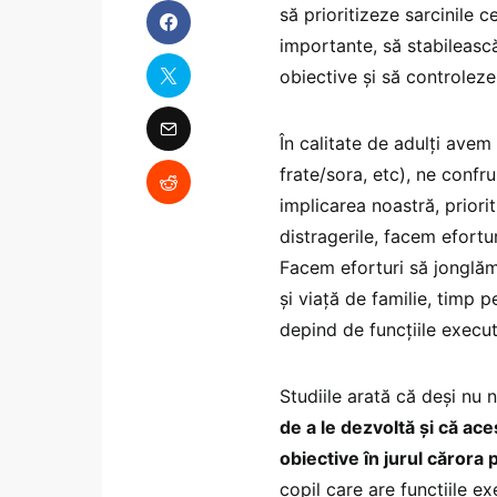
să prioritizeze sarcinile c
importante, să stabilească
obiective și să controleze
În calitate de adulți avem 
frate/sora, etc), ne confru
implicarea noastră, priori
distragerile, facem efortu
Facem eforturi să jonglăm 
și viață de familie, timp 
depind de funcțiile execut
Studiile arată că deși nu 
de a le dezvoltă și că ac
obiective în jurul cărora p
copil care are funcțiile e