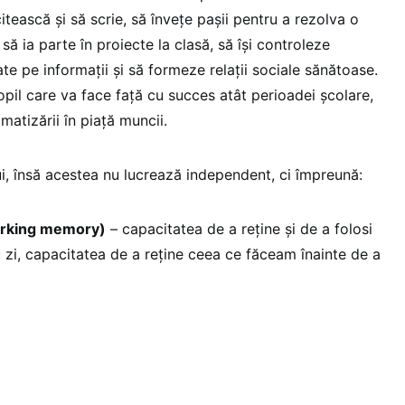
itească și să scrie, să învețe pașii pentru a rezolva o
 ia parte în proiecte la clasă, să își controleze
ate pe informații și să formeze relații sociale sănătoase.
opil care va face față cu succes atât perioadei școlare,
limatizării în piață muncii.
lui, însă acestea nu lucrează independent, ci împreună:
orking memory)
– capacitatea de a reține și de a folosi
cu zi, capacitatea de a reține ceea ce făceam înainte de a