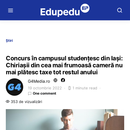
Știri
Concurs în campusul studențesc din Iași:
Chiriașii din cea mai frumoasă cameră nu
mai plătesc taxe tot restul anului
G4Media.ro
19 octombrie 2022
1 minute read
One comment
353 de vizualizări