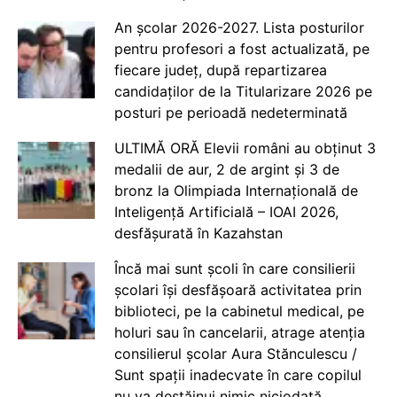
An școlar 2026-2027. Lista posturilor
pentru profesori a fost actualizată, pe
fiecare județ, după repartizarea
candidaților de la Titularizare 2026 pe
posturi pe perioadă nedeterminată
ULTIMĂ ORĂ Elevii români au obținut 3
medalii de aur, 2 de argint și 3 de
bronz la Olimpiada Internațională de
Inteligență Artificială – IOAI 2026,
desfășurată în Kazahstan
Încă mai sunt școli în care consilierii
școlari își desfășoară activitatea prin
biblioteci, pe la cabinetul medical, pe
holuri sau în cancelarii, atrage atenția
consilierul școlar Aura Stănculescu /
Sunt spații inadecvate în care copilul
nu va destăinui nimic niciodată