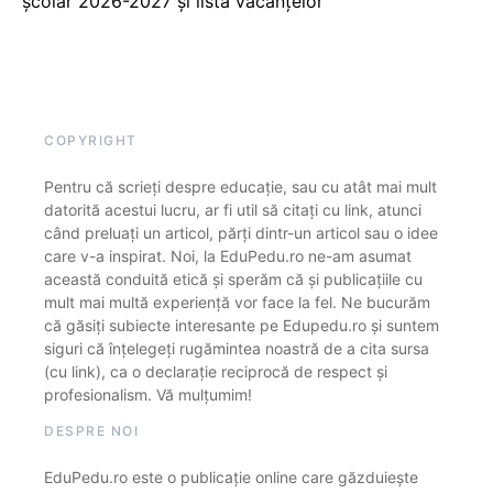
școlar 2026-2027 și lista vacanțelor
COPYRIGHT
Pentru că scrieți despre educație, sau cu atât mai mult
datorită acestui lucru, ar fi util să citați cu link, atunci
când preluați un articol, părți dintr-un articol sau o idee
care v-a inspirat. Noi, la EduPedu.ro ne-am asumat
această conduită etică și sperăm că și publicațiile cu
mult mai multă experiență vor face la fel. Ne bucurăm
că găsiți subiecte interesante pe Edupedu.ro și suntem
siguri că înțelegeți rugămintea noastră de a cita sursa
(cu link), ca o declarație reciprocă de respect și
profesionalism. Vă mulțumim!
DESPRE NOI
EduPedu.ro este o publicație online care găzduiește