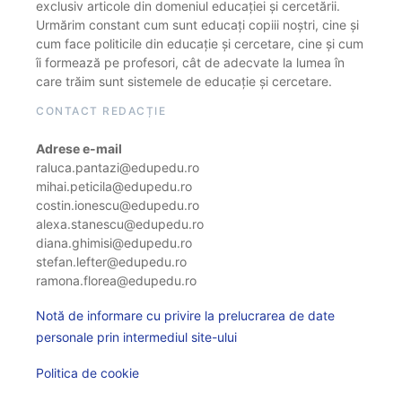
exclusiv articole din domeniul educației și cercetării.
Urmărim constant cum sunt educați copiii noștri, cine și
cum face politicile din educație și cercetare, cine și cum
îi formează pe profesori, cât de adecvate la lumea în
care trăim sunt sistemele de educație și cercetare.
CONTACT REDACȚIE
Adrese e-mail
raluca.pantazi@edupedu.ro
mihai.peticila@edupedu.ro
costin.ionescu@edupedu.ro
alexa.stanescu@edupedu.ro
diana.ghimisi@edupedu.ro
stefan.lefter@edupedu.ro
ramona.florea@edupedu.ro
Notă de informare cu privire la prelucrarea de date
personale prin intermediul site-ului
Politica de cookie