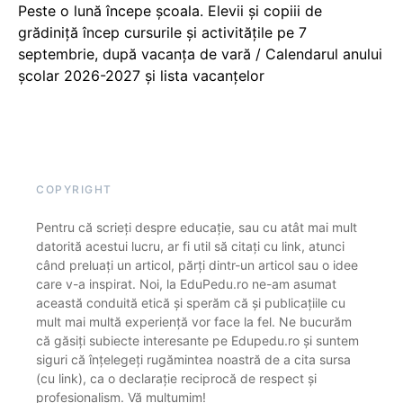
Peste o lună începe școala. Elevii și copiii de
grădiniță încep cursurile și activitățile pe 7
septembrie, după vacanța de vară / Calendarul anului
școlar 2026-2027 și lista vacanțelor
COPYRIGHT
Pentru că scrieți despre educație, sau cu atât mai mult
datorită acestui lucru, ar fi util să citați cu link, atunci
când preluați un articol, părți dintr-un articol sau o idee
care v-a inspirat. Noi, la EduPedu.ro ne-am asumat
această conduită etică și sperăm că și publicațiile cu
mult mai multă experiență vor face la fel. Ne bucurăm
că găsiți subiecte interesante pe Edupedu.ro și suntem
siguri că înțelegeți rugămintea noastră de a cita sursa
(cu link), ca o declarație reciprocă de respect și
profesionalism. Vă mulțumim!