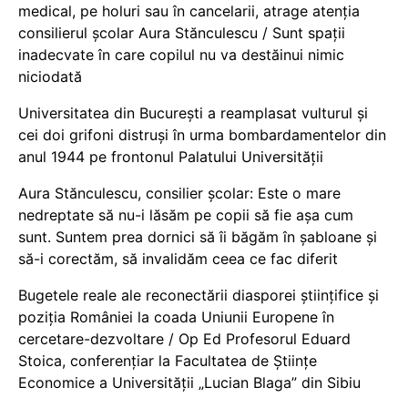
medical, pe holuri sau în cancelarii, atrage atenția
consilierul școlar Aura Stănculescu / Sunt spații
inadecvate în care copilul nu va destăinui nimic
niciodată
Universitatea din București a reamplasat vulturul și
cei doi grifoni distruși în urma bombardamentelor din
anul 1944 pe frontonul Palatului Universității
Aura Stănculescu, consilier școlar: Este o mare
nedreptate să nu-i lăsăm pe copii să fie așa cum
sunt. Suntem prea dornici să îi băgăm în șabloane și
să-i corectăm, să invalidăm ceea ce fac diferit
Bugetele reale ale reconectării diasporei științifice și
poziția României la coada Uniunii Europene în
cercetare-dezvoltare / Op Ed Profesorul Eduard
Stoica, conferențiar la Facultatea de Științe
Economice a Universității „Lucian Blaga” din Sibiu