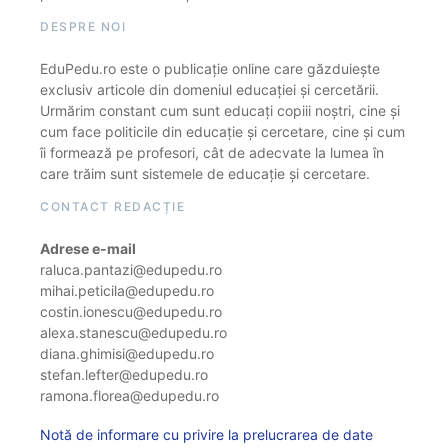
DESPRE NOI
EduPedu.ro este o publicație online care găzduiește
exclusiv articole din domeniul educației și cercetării.
Urmărim constant cum sunt educați copiii noștri, cine și
cum face politicile din educație și cercetare, cine și cum
îi formează pe profesori, cât de adecvate la lumea în
care trăim sunt sistemele de educație și cercetare.
CONTACT REDACȚIE
Adrese e-mail
raluca.pantazi@edupedu.ro
mihai.peticila@edupedu.ro
costin.ionescu@edupedu.ro
alexa.stanescu@edupedu.ro
diana.ghimisi@edupedu.ro
stefan.lefter@edupedu.ro
ramona.florea@edupedu.ro
Notă de informare cu privire la prelucrarea de date