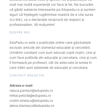
mult mai multă experiență vor face la fel. Ne bucurăm
că găsiți subiecte interesante pe Edupedu.ro și suntem
siguri că înțelegeți rugămintea noastră de a cita sursa
(cu link), ca o declarație reciprocă de respect și
profesionalism. Vă mulțumim!
DESPRE NOI
EduPedu.ro este o publicație online care găzduiește
exclusiv articole din domeniul educației și cercetării.
Urmărim constant cum sunt educați copiii noștri, cine și
cum face politicile din educație și cercetare, cine și cum
îi formează pe profesori, cât de adecvate la lumea în
care trăim sunt sistemele de educație și cercetare.
CONTACT REDACȚIE
Adrese e-mail
raluca.pantazi@edupedu.ro
mihai.peticila@edupedu.ro
costin.ionescu@edupedu.ro
alexa.stanescu@edupedu.ro