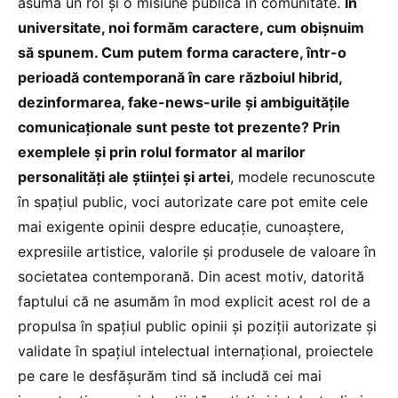
asumă un rol și o misiune publică în comunitate.
În
universitate, noi formăm caractere, cum obișnuim
să spunem. Cum putem forma caractere, într-o
perioadă contemporană în care războiul hibrid,
dezinformarea, fake-news-urile și ambiguitățile
comunicaționale sunt peste tot prezente? Prin
exemplele și prin rolul formator al marilor
personalități ale științei și artei
, modele recunoscute
în spațiul public, voci autorizate care pot emite cele
mai exigente opinii despre educație, cunoaștere,
expresiile artistice, valorile și produsele de valoare în
societatea contemporană. Din acest motiv, datorită
faptului că ne asumăm în mod explicit acest rol de a
propulsa în spațiul public opinii și poziții autorizate și
validate în spațiul intelectual internațional, proiectele
pe care le desfășurăm tind să includă cei mai