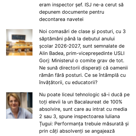
eram inspector șef. ISJ ne-a cerut să
depunem documente pentru
decontarea navetei
Noi comasări de clase și posturi, cu 3
săptămâni până la debutul anului
școlar 2026-2027, sunt semnalate de
Alin Badea, prim-vicepreședinte USLI
Gorj: Ministerul o comite grav de tot.
Ne sună directorii disperați că oamenii
rămân fără posturi. Ce se întâmplă cu
învățătorii, cu educatorii?
Nu poate liceul tehnologic să-i ducă pe
toți elevii la un Bacalaureat de 100%
absolvire, sunt care au intrat cu media
2 sau 3, spune inspectoarea Iuliana
Țugui: Performanța trebuie măsurată și
prin câți absolvenți se angajează