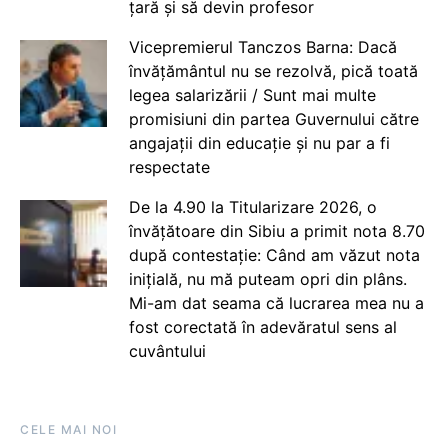
țară și să devin profesor
Vicepremierul Tanczos Barna: Dacă
învățământul nu se rezolvă, pică toată
legea salarizării / Sunt mai multe
promisiuni din partea Guvernului către
angajații din educație și nu par a fi
respectate
De la 4.90 la Titularizare 2026, o
învățătoare din Sibiu a primit nota 8.70
după contestație: Când am văzut nota
inițială, nu mă puteam opri din plâns.
Mi-am dat seama că lucrarea mea nu a
fost corectată în adevăratul sens al
cuvântului
CELE MAI NOI