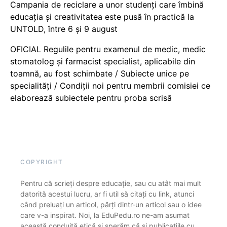
Campania de reciclare a unor studenți care îmbină
educația și creativitatea este pusă în practică la
UNTOLD, între 6 și 9 august
OFICIAL Regulile pentru examenul de medic, medic
stomatolog și farmacist specialist, aplicabile din
toamnă, au fost schimbate / Subiecte unice pe
specialități / Condiții noi pentru membrii comisiei ce
elaborează subiectele pentru proba scrisă
COPYRIGHT
Pentru că scrieți despre educație, sau cu atât mai mult
datorită acestui lucru, ar fi util să citați cu link, atunci
când preluați un articol, părți dintr-un articol sau o idee
care v-a inspirat. Noi, la EduPedu.ro ne-am asumat
această conduită etică și sperăm că și publicațiile cu