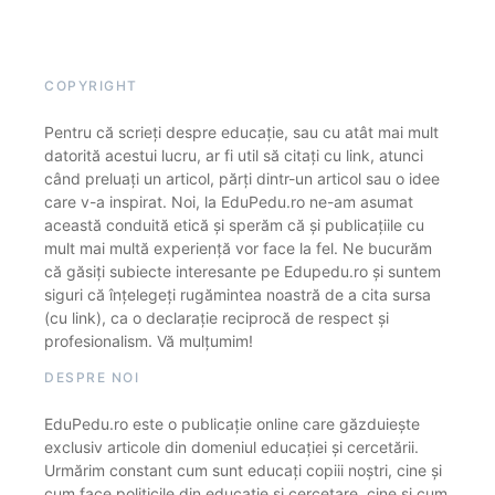
COPYRIGHT
Pentru că scrieți despre educație, sau cu atât mai mult
datorită acestui lucru, ar fi util să citați cu link, atunci
când preluați un articol, părți dintr-un articol sau o idee
care v-a inspirat. Noi, la EduPedu.ro ne-am asumat
această conduită etică și sperăm că și publicațiile cu
mult mai multă experiență vor face la fel. Ne bucurăm
că găsiți subiecte interesante pe Edupedu.ro și suntem
siguri că înțelegeți rugămintea noastră de a cita sursa
(cu link), ca o declarație reciprocă de respect și
profesionalism. Vă mulțumim!
DESPRE NOI
EduPedu.ro este o publicație online care găzduiește
exclusiv articole din domeniul educației și cercetării.
Urmărim constant cum sunt educați copiii noștri, cine și
cum face politicile din educație și cercetare, cine și cum