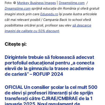
Foto: ©
Monkey Business Images
|
Dreamstime.com
/
Dreamstime.com
sprijină educaţia din România şi oferă gratuit
imagini stock prin care
Edupedu.ro
îşi poate ilustra articolele
cât mai relevant posibil / Campania Back to school oferă
posibilitatea oricărei școli, profesor sau elev
să descarce
imagini de calitate cu 50% discount
.
Citește și:
Dirigintele trebuie să folosească adecvat
portofoliul educațional pentru „a conecta
elevii de la gimnaziu la trasee academice
de carieră” – ROFUIP 2024
OFICIAL Un consilier școlar la cel mult 500
de elevi și profesori itineranți și de sprijin
transferați către CJRAE/CMBRAE de la 1
ianuarie 2025. Noul regulament de