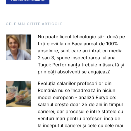
CELE MAI CITITE ARTICOLE
Nu poate liceul tehnologic să-i ducă pe
toți elevii la un Bacalaureat de 100%
absolvire, sunt care au intrat cu media
2 sau 3, spune inspectoarea Iuliana
Țugui: Performanța trebuie măsurată și
prin câți absolvenți se angajează
Evoluția salariilor profesorilor din
România nu se încadrează în niciun
model european - analiză Eurydice:
salariul crește doar 25 de ani în timpul
carierei, dar procesul e între statele cu
venituri mari pentru profesori încă de
la începutul carierei și cele cu cele mai