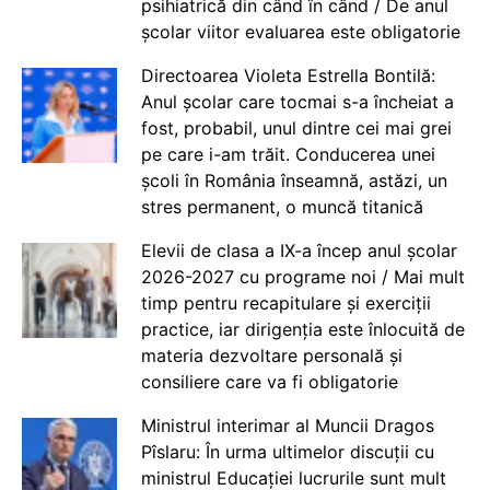
psihiatrică din când în când / De anul
școlar viitor evaluarea este obligatorie
Directoarea Violeta Estrella Bontilă:
Anul școlar care tocmai s-a încheiat a
fost, probabil, unul dintre cei mai grei
pe care i-am trăit. Conducerea unei
școli în România înseamnă, astăzi, un
stres permanent, o muncă titanică
Elevii de clasa a IX-a încep anul școlar
2026-2027 cu programe noi / Mai mult
timp pentru recapitulare și exerciții
practice, iar dirigenția este înlocuită de
materia dezvoltare personală și
consiliere care va fi obligatorie
Ministrul interimar al Muncii Dragos
Pîslaru: În urma ultimelor discuții cu
ministrul Educației lucrurile sunt mult