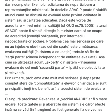
dar incomplete. Exemplu: solicitarea de neparticipare a
reprezentanților ministerului în deciziile ARACIP poate fi viabilă
atunci când se discută de evaluări reale privind calitatea în
sistem sau și calitatea educației. Dacă este vorba de
acreditare – nivel minim al calității (cf OUG nr.75/2005), atunci
ARACIP poate fi simplă direcție în minister care să se ocupe
de acreditări (condiții obligatorii), prin intermediul
insopectoratelor școlare. Problema cea mai serioasă pe care
nu au înțeles-o elevii (sau cei din spate) este următoarea:
evaluarea calității (în sistem/ a educației) trebuie să fie de
”terță parte” (cineva independent de entitatea evaluată). Așa
cum se utilizează acum, „experți” din sistem – înseamnă
evaluare de cel mult ”secundă parte” – lipsită de obiectivitate
și relevanță.
Prin urmare, problema este mult mai serioasă și depășește
complet sfera de ”compatibilitate” a elevilor, chiar dacă ei sunt
principalii clienți (nu beneficiari) ai acestui sistem de evaluare
…
O singură precizare: Revenirea la „vechiul ARACIP” ar fi o mare
eroare! Toate gafele și și aberațiile din sistem ale căror efecte
încă nu se văd (în întregime) au fost generate fix de vechea