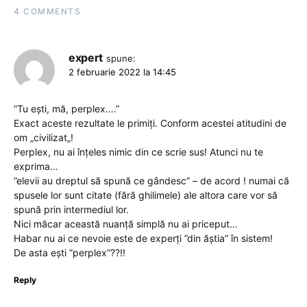
4 COMMENTS
expert
spune:
2 februarie 2022 la 14:45
”Tu ești, mă, perplex….”
Exact aceste rezultate le primiți. Conform acestei atitudini de
om „civilizat„!
Perplex, nu ai înțeles nimic din ce scrie sus! Atunci nu te
exprima…
”elevii au dreptul să spună ce gândesc” – de acord ! numai că
spusele lor sunt citate (fără ghilimele) ale altora care vor să
spună prin intermediul lor.
Nici măcar această nuanță simplă nu ai priceput…
Habar nu ai ce nevoie este de experți ”din ăștia” în sistem!
De asta ești ”perplex”??!!
Reply