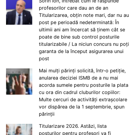
Sorin Ion, întrebat cum le răspunde
profesorilor care dau an de an
Titularizarea, obțin note mari, dar nu au
post pe perioadă nedeterminată: În
ultimii ani am încercat să ținem cât se
poate de bine sub control posturile
titularizabile / La niciun concurs nu poți
garanta de la început asigurarea unui
post
Mai mulți părinți solicită, într-o petiție,
anularea deciziei ISMB de a nu mai
acorda sumele pentru posturile la plata
cu ora din cadrul cluburilor copiilor:
Multe cercuri de activități extrașcolare
vor dispărea de la 1 septembrie, spun
părinții
Titularizare 2026. Astăzi, lista
posturilor pentru profesori va fi