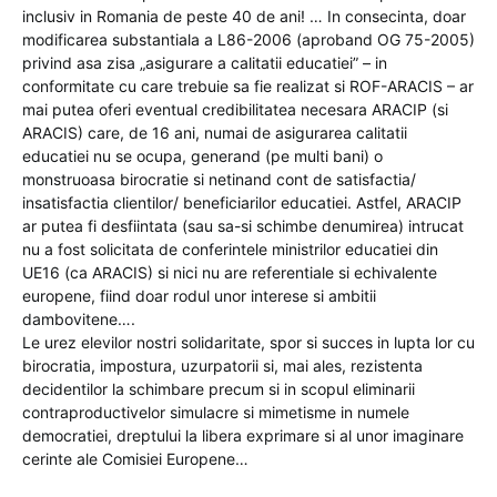
inclusiv in Romania de peste 40 de ani! … In consecinta, doar
modificarea substantiala a L86-2006 (aproband OG 75-2005)
privind asa zisa „asigurare a calitatii educatiei” – in
conformitate cu care trebuie sa fie realizat si ROF-ARACIS – ar
mai putea oferi eventual credibilitatea necesara ARACIP (si
ARACIS) care, de 16 ani, numai de asigurarea calitatii
educatiei nu se ocupa, generand (pe multi bani) o
monstruoasa birocratie si netinand cont de satisfactia/
insatisfactia clientilor/ beneficiarilor educatiei. Astfel, ARACIP
ar putea fi desfiintata (sau sa-si schimbe denumirea) intrucat
nu a fost solicitata de conferintele ministrilor educatiei din
UE16 (ca ARACIS) si nici nu are referentiale si echivalente
europene, fiind doar rodul unor interese si ambitii
dambovitene….
Le urez elevilor nostri solidaritate, spor si succes in lupta lor cu
birocratia, impostura, uzurpatorii si, mai ales, rezistenta
decidentilor la schimbare precum si in scopul eliminarii
contraproductivelor simulacre si mimetisme in numele
democratiei, dreptului la libera exprimare si al unor imaginare
cerinte ale Comisiei Europene…