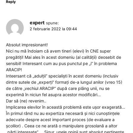
Reply
expert
spune:
2 februarie 2022 la 09:44
Absolut impresionant!
Nici nu mă îndoiam că avem tineri (elevi) în CNE super
pregătiți! Mai ales în acest domeniu (al calității) deosebit de
sensibil! Interesant cum au pus punctul pe „i” în problema
ARACIP!
Inteersant că „adulții” specialiști în acest domeniu (inclusiv
dintre sutele de „experți” formați de-a lungul anilor (vreo 15)
de către „vechiul ARACIP” după care plâng unii, nu se
experimă în niciun fel asupra acestor modificări…
Dar să (ne) revenim..
Implicarea elevilor în această problemă este ușor exagerată…
În primul rând nu au expertiza necesară și nici cunoștințele
adecvate despre acest important proces (de evaluare a
școlilor) . Ceea ce ne arată o manipulare grosolană a altor
„părți interesate” … Sigur, unele opinii sunt absolut pertinente