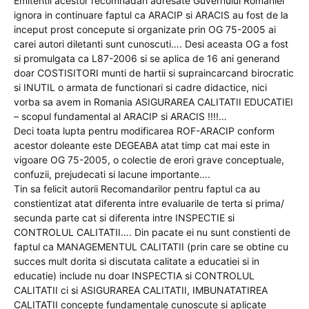
Emitentii acestor recomnadari adresate Guvernului Romaniei
ignora in continuare faptul ca ARACIP si ARACIS au fost de la
inceput prost concepute si organizate prin OG 75-2005 ai
carei autori diletanti sunt cunoscuti…. Desi aceasta OG a fost
si promulgata ca L87-2006 si se aplica de 16 ani generand
doar COSTISITORI munti de hartii si supraincarcand birocratic
si INUTIL o armata de functionari si cadre didactice, nici
vorba sa avem in Romania ASIGURAREA CALITATII EDUCATIEI
– scopul fundamental al ARACIP si ARACIS !!!!…
Deci toata lupta pentru modificarea ROF-ARACIP conform
acestor doleante este DEGEABA atat timp cat mai este in
vigoare OG 75-2005, o colectie de erori grave conceptuale,
confuzii, prejudecati si lacune importante….
Tin sa felicit autorii Recomandarilor pentru faptul ca au
constientizat atat diferenta intre evaluarile de terta si prima/
secunda parte cat si diferenta intre INSPECTIE si
CONTROLUL CALITATII…. Din pacate ei nu sunt constienti de
faptul ca MANAGEMENTUL CALITATII (prin care se obtine cu
succes mult dorita si discutata calitate a educatiei si in
educatie) include nu doar INSPECTIA si CONTROLUL
CALITATII ci si ASIGURAREA CALITATII, IMBUNATATIREA
CALITATII concepte fundamentale cunoscute si aplicate