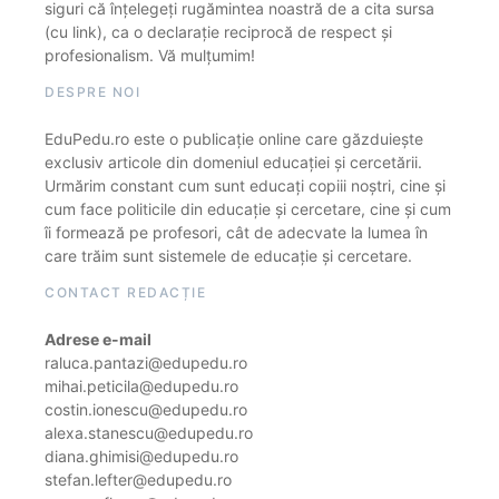
siguri că înțelegeți rugămintea noastră de a cita sursa
(cu link), ca o declarație reciprocă de respect și
profesionalism. Vă mulțumim!
DESPRE NOI
EduPedu.ro este o publicație online care găzduiește
exclusiv articole din domeniul educației și cercetării.
Urmărim constant cum sunt educați copiii noștri, cine și
cum face politicile din educație și cercetare, cine și cum
îi formează pe profesori, cât de adecvate la lumea în
care trăim sunt sistemele de educație și cercetare.
CONTACT REDACȚIE
Adrese e-mail
raluca.pantazi@edupedu.ro
mihai.peticila@edupedu.ro
costin.ionescu@edupedu.ro
alexa.stanescu@edupedu.ro
diana.ghimisi@edupedu.ro
stefan.lefter@edupedu.ro