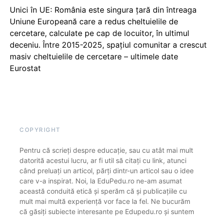
Unici în UE: România este singura țară din întreaga
Uniune Europeană care a redus cheltuielile de
cercetare, calculate pe cap de locuitor, în ultimul
deceniu. Între 2015-2025, spațiul comunitar a crescut
masiv cheltuielile de cercetare – ultimele date
Eurostat
COPYRIGHT
Pentru că scrieți despre educație, sau cu atât mai mult
datorită acestui lucru, ar fi util să citați cu link, atunci
când preluați un articol, părți dintr-un articol sau o idee
care v-a inspirat. Noi, la EduPedu.ro ne-am asumat
această conduită etică și sperăm că și publicațiile cu
mult mai multă experiență vor face la fel. Ne bucurăm
că găsiți subiecte interesante pe Edupedu.ro și suntem