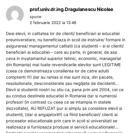
prof.univ.dr.ing.Dragulanescu Nicolae
spune:
2 februarie 2022 la 13:46
Desi elevii, in calitatea lor de clienti/ beneficiari ai educatiei
preuniversitare, nu beneficiaza in scoli de instruire/ formare in
asigurarea/ managementul calitatii (ca studentii – si ei clienti/
beneficiari ai educatiei – care au parte, in general, de asa
ceva in invatamantul superior tehnic, economic, managerial
din Romania) mai toate revendicarile elevilor sunt LEGITIME
(ceea ce demonstreaza consilierea lor de catre adulti
comptenti !!!) dar au ramas si mai sunt inca, din pacate,
nesolutionate, desconsiderate sau neglijate de decidenti…
Elevii si studentii nostri nu stiu ca, pana prin anii 2004, cei ce
au condus destinele educatiei in Romania dar si numerosi
profesori (in contrast cu ceea ce se intampla in statele
dezvoltate), AU REFUZAT pur si simplu sa considere elevii si
studentii, (dar si angajatorii!!) ca fiind beneficiari/ clienti ai
proceselor educationale prin care in scoli si universitati se
realizeaza si furnizeaza produse si servicii educationale!…