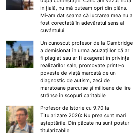
după contestație: Când am văzut nota
inițială, nu mă puteam opri din plâns.
Mi-am dat seama că lucrarea mea nu a
fost corectată în adevăratul sens al
cuvântului
Un cunoscut profesor de la Cambridge
a demisionat în urma acuzațiilor că ar
fi plagiat sau ar fi exagerat în privința
realizărilor sale, promovate printr-o
poveste de viață marcată de un
diagnostic de autism, zeci de
maratoane parcurse și milioane de lire
strânse în scopuri caritabile
Profesor de Istorie cu 9.70 la
Titularizare 2026: Nu prea sunt mari
așteptările. Din păcate nu sunt posturi
titularizabile