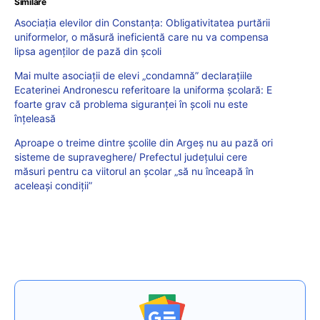
Similare
Asociația elevilor din Constanța: Obligativitatea purtării
uniformelor, o măsură ineficientă care nu va compensa
lipsa agenților de pază din școli
Mai multe asociații de elevi „condamnă” declarațiile
Ecaterinei Andronescu referitoare la uniforma școlară: E
foarte grav că problema siguranței în școli nu este
înțeleasă
Aproape o treime dintre şcolile din Argeş nu au pază ori
sisteme de supraveghere/ Prefectul judeţului cere
măsuri pentru ca viitorul an şcolar „să nu înceapă în
aceleaşi condiţii”