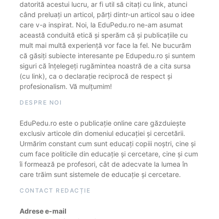
datorită acestui lucru, ar fi util să citați cu link, atunci
când preluați un articol, părți dintr-un articol sau o idee
care v-a inspirat. Noi, la EduPedu.ro ne-am asumat
această conduită etică și sperăm că și publicațiile cu
mult mai multă experiență vor face la fel. Ne bucurăm
că găsiți subiecte interesante pe Edupedu.ro și suntem
siguri că înțelegeți rugămintea noastră de a cita sursa
(cu link), ca o declarație reciprocă de respect și
profesionalism. Vă mulțumim!
DESPRE NOI
EduPedu.ro este o publicație online care găzduiește
exclusiv articole din domeniul educației și cercetării.
Urmărim constant cum sunt educați copiii noștri, cine și
cum face politicile din educație și cercetare, cine și cum
îi formează pe profesori, cât de adecvate la lumea în
care trăim sunt sistemele de educație și cercetare.
CONTACT REDACȚIE
Adrese e-mail