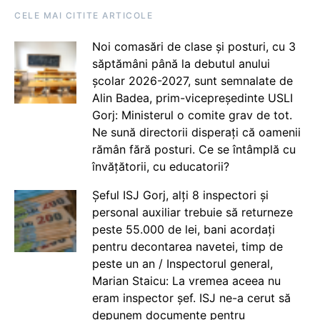
CELE MAI CITITE ARTICOLE
Noi comasări de clase și posturi, cu 3
săptămâni până la debutul anului
școlar 2026-2027, sunt semnalate de
Alin Badea, prim-vicepreședinte USLI
Gorj: Ministerul o comite grav de tot.
Ne sună directorii disperați că oamenii
rămân fără posturi. Ce se întâmplă cu
învățătorii, cu educatorii?
Șeful ISJ Gorj, alți 8 inspectori și
personal auxiliar trebuie să returneze
peste 55.000 de lei, bani acordați
pentru decontarea navetei, timp de
peste un an / Inspectorul general,
Marian Staicu: La vremea aceea nu
eram inspector șef. ISJ ne-a cerut să
depunem documente pentru