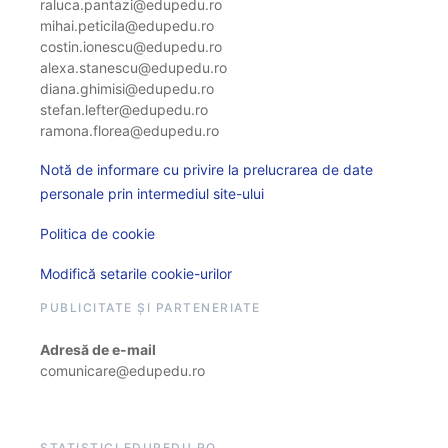
raluca.pantazi@edupedu.ro
mihai.peticila@edupedu.ro
costin.ionescu@edupedu.ro
alexa.stanescu@edupedu.ro
diana.ghimisi@edupedu.ro
stefan.lefter@edupedu.ro
ramona.florea@edupedu.ro
Notă de informare cu privire la prelucrarea de date
personale prin intermediul site-ului
Politica de cookie
Modifică setarile cookie-urilor
PUBLICITATE ȘI PARTENERIATE
Adresă de e-mail
comunicare@edupedu.ro
STATISTICI EDUPEDU.RO