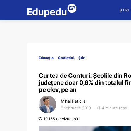
ȘTIRI
Educație
Statistici
Știri
Curtea de Conturi: Şcolile din Rom
judeţene doar 0,6% din totalul fin
pe elev, pe an
Mihai Peticilă
8 februarie 2019
4 minute read
10.165 de vizualizări