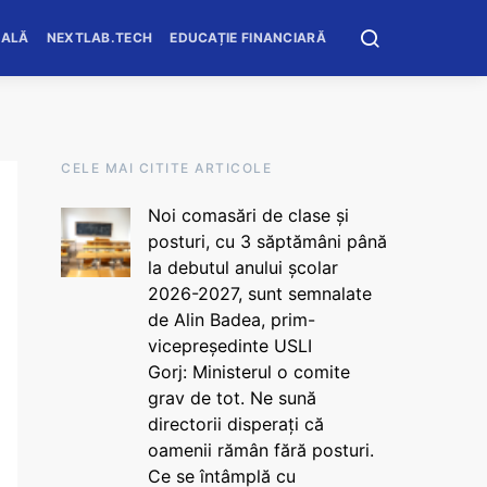
OALĂ
NEXTLAB.TECH
EDUCAȚIE FINANCIARĂ
CELE MAI CITITE ARTICOLE
Noi comasări de clase și
posturi, cu 3 săptămâni până
la debutul anului școlar
2026-2027, sunt semnalate
de Alin Badea, prim-
vicepreședinte USLI
Gorj: Ministerul o comite
grav de tot. Ne sună
directorii disperați că
oamenii rămân fără posturi.
Ce se întâmplă cu