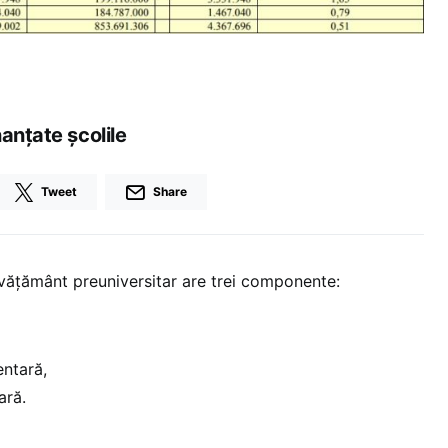
anţate şcolile
Tweet
Share
învăţământ preuniversitar are trei componente:
ntară,
ară.