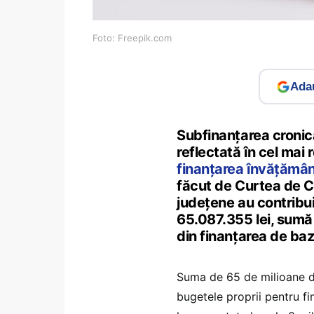
Foto: Freepik.com
Adau
Subfinanţarea cronică
reflectată în cel mai
finanțarea învățământ
făcut de Curtea de Con
județene au contribui
65.087.355 lei, sumă
din finanțarea de baz
Suma de 65 de milioane de 
bugetele proprii pentru fi