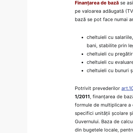
Finanţarea de bază
se asi
pe valoarea adăugată (T
bază se pot face numai an
cheltuieli cu salariile
bani, stabilite prin 
cheltuieli cu pregăti
cheltuieli cu evaluar
cheltuieli cu bunuri şi
Potrivit prevederilor
art.1
1/2011
, finanţarea de bază
formule de multiplicare a 
specifici unităţii şcolare 
Guvernului. Baza de calcul
din bugetele locale, pentr