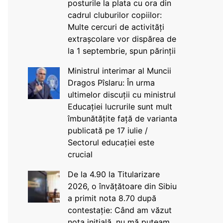
posturile la plata cu ora din
cadrul cluburilor copiilor:
Multe cercuri de activități
extrașcolare vor dispărea de
la 1 septembrie, spun părinții
Ministrul interimar al Muncii
Dragos Pîslaru: În urma
ultimelor discuții cu ministrul
Educației lucrurile sunt mult
îmbunătățite față de varianta
publicată pe 17 iulie /
Sectorul educației este
crucial
De la 4.90 la Titularizare
2026, o învățătoare din Sibiu
a primit nota 8.70 după
contestație: Când am văzut
nota inițială, nu mă puteam