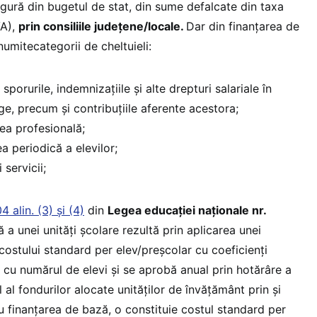
gură din bugetul de stat, din sume defalcate din taxa
VA),
prin consiliile județene/locale.
Dar din finanțarea de
umitecategorii de cheltuieli:
, sporurile, indemnizaţiile şi alte drepturi salariale în
lege, precum şi contribuţiile aferente acestora;
rea profesională;
ea periodică a elevilor;
 servicii;
04 alin. (3) și (4)
din
Legea educației naționale nr.
 a unei unităţi şcolare rezultă prin aplicarea unei
costului standard per elev/preşcolar cu coeficienţi
şi cu numărul de elevi şi se aprobă anual prin hotărâre a
 al fondurilor alocate unităţilor de învăţământ prin şi
u finanţarea de bază, o constituie costul standard per