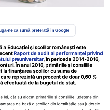
gă-ne ca sursă preferată în Google
 a Educaţiei şi şcolilor româneşti este
 recent
Raport de audit al performanței privind
ului preuniversitar
, în perioada 2014-2016,
turi. În anul 2016, primăriile și consiliile
t la finanțarea școlilor cu suma de
 care reprezintă un procent de doar 0,60 %
ă efectuată de la bugetul de stat.
lei, cât au alocat primăriile şi consiliile judeţene din
nanţarea de bază a şcolilor din localităţile sau judeţele