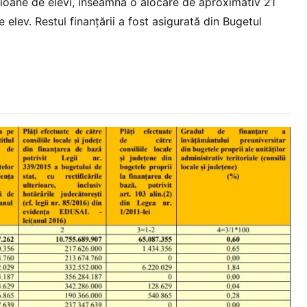
ilioane de elevi, înseamnă o alocare de aproximativ 21
e elev. Restul finanţării a fost asigurată din Bugetul