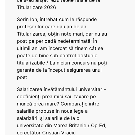
ce s-au afișat rezultatele finale de la
Titularizare 2026
Sorin Ion, întrebat cum le răspunde
profesorilor care dau an de an
Titularizarea, obțin note mari, dar nu au
post pe perioadă nedeterminată: În
ultimii ani am încercat să ținem cât se
poate de bine sub control posturile
titularizabile / La niciun concurs nu poți
garanta de la început asigurarea unui
post
Salarizarea învățământului universitar –
coeficienți prea mici sau taxare pe
muncă prea mare? Comparație între
salariile propuse în noua lege a
salarizării și salariile de la o
universitate din Marea Britanie / Op Ed,
cercetător Cristian Vraciu