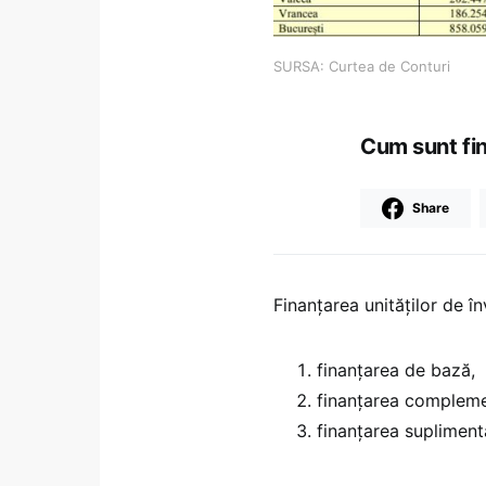
SURSA: Curtea de Conturi
Cum sunt fin
Share
Finanţarea unităţilor de 
finanţarea de bază,
finanţarea compleme
finanţarea supliment