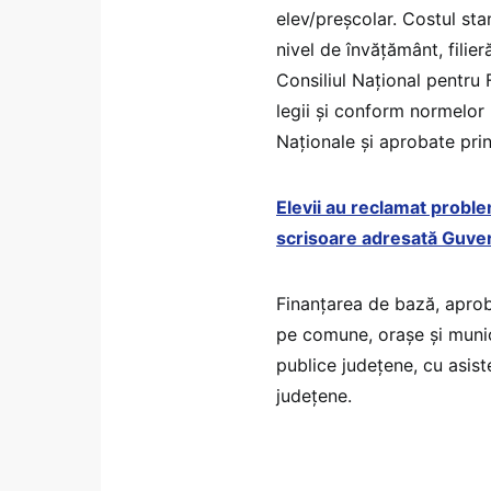
elev/preşcolar. Costul st
nivel de învăţământ, filier
Consiliul Naţional pentru 
legii şi conform normelor
Naţionale şi aprobate prin
Elevii au reclamat proble
scrisoare adresată Guver
Finanţarea de bază, aprob
pe comune, oraşe şi munici
publice judeţene, cu asist
judeţene.