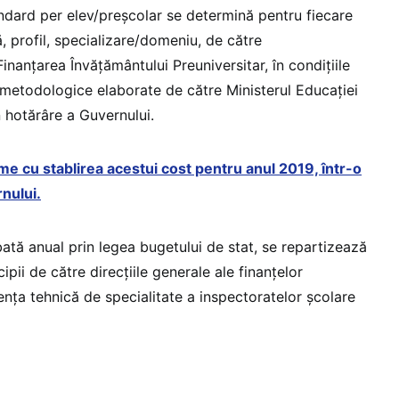
andard per elev/preşcolar se determină pentru fiecare
ă, profil, specializare/domeniu, de către
Finanţarea Învăţământului Preuniversitar, în condiţiile
 metodologice elaborate de către Ministerul Educaţiei
 hotărâre a Guvernului.
me cu stablirea acestui cost pentru anul 2019, într-o
nului.
ată anual prin legea bugetului de stat, se repartizează
pii de către direcţiile generale ale finanţelor
enţa tehnică de specialitate a inspectoratelor şcolare