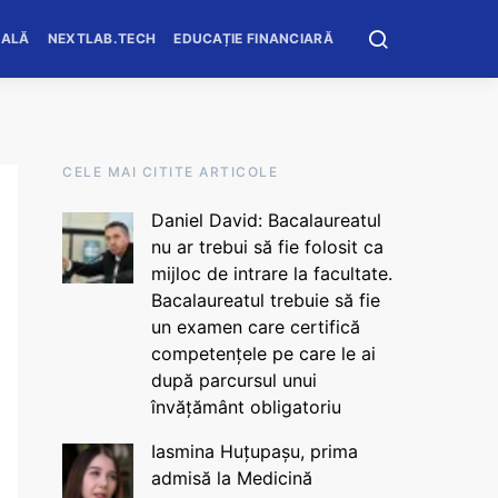
OALĂ
NEXTLAB.TECH
EDUCAȚIE FINANCIARĂ
CELE MAI CITITE ARTICOLE
Daniel David: Bacalaureatul
nu ar trebui să fie folosit ca
mijloc de intrare la facultate.
Bacalaureatul trebuie să fie
un examen care certifică
competențele pe care le ai
după parcursul unui
învățământ obligatoriu
Iasmina Huțupașu, prima
admisă la Medicină