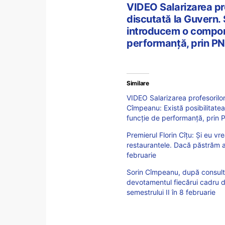
VIDEO Salarizarea pro
discutată la Guvern. 
introducem o compone
performanță, prin P
Similare
VIDEO Salarizarea profesorilor
Cîmpeanu: Există posibilitate
funcție de performanță, prin
Premierul Florin Cîțu: Și eu vre
restaurantele. Dacă păstrăm 
februarie
Sorin Cîmpeanu, după consultă
devotamentul fiecărui cadru di
semestrului II în 8 februarie