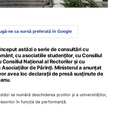
gă-ne ca sursă preferată în Google
 început astăzi o serie de consultări cu
mânt, cu asociatiile studenților, cu Consiliul
u Consiliul Național al Rectorilor și cu
Asociațiilor de Părinți. Ministerul a anunțat
 vor avea loc declarații de presă susținute de
eanu.
stăzi se numără deschiderea școlilor și a universităților,
esorilor în funcție de performanță.