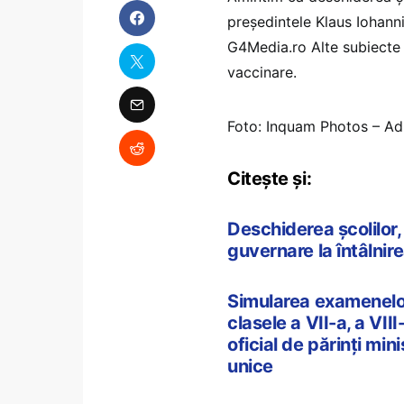
preşedintele Klaus Iohanni
G4Media.ro Alte subiecte 
vaccinare.
Foto: Inquam Photos – A
Citește și:
Deschiderea școlilor, 
guvernare la întâlnire
Simularea examenelor
clasele a VII-a, a VIII
oficial de părinți min
unice