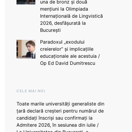
una de bronz și două
mențiuni la Olimpiada
Internațională de Lingvistică
2026, desfășurată la
București
Paradoxul „exodului
creierelor” și implicațiile
educaționale ale acestuia /
Op Ed David Dumitrescu
CELE MAI NOI
Toate marile universități generaliste din
țară declară creșteri pentru numărul de
candidați înscriși sau confirmați la
Admitere 2026, în sesiunea din iulie /