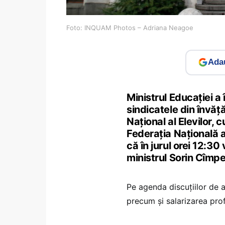
Foto: INQUAM Photos – Adriana Neagoe
Adau
Ministrul Educației a
sindicatele din învăță
Național al Elevilor, c
Federația Națională a 
că în jurul orei 12:30
ministrul Sorin Cîmp
Pe agenda discuțiilor de a
precum și salarizarea prof