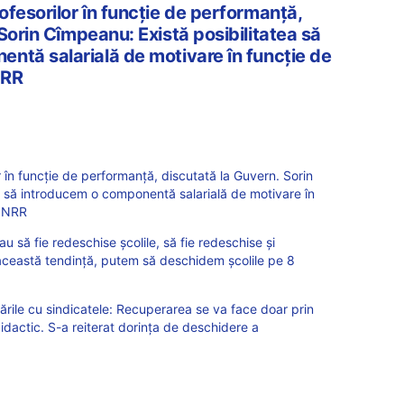
fesorilor în funcție de performanță,
Sorin Cîmpeanu: Există posibilitatea să
ntă salarială de motivare în funcție de
NRR
 în funcție de performanță, discutată la Guvern. Sorin
a să introducem o componentă salarială de motivare în
 PNRR
au să fie redeschise școlile, să fie redeschise și
această tendință, putem să deschidem școlile pe 8
rile cu sindicatele: Recuperarea se va face doar prin
dactic. S-a reiterat dorința de deschidere a