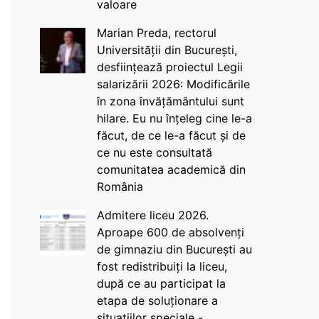
valoare
Marian Preda, rectorul
Universității din București,
desființează proiectul Legii
salarizării 2026: Modificările
în zona învățământului sunt
hilare. Eu nu înțeleg cine le-a
făcut, de ce le-a făcut și de
ce nu este consultată
comunitatea academică din
România
Admitere liceu 2026.
Aproape 600 de absolvenți
de gimnaziu din București au
fost redistribuiți la liceu,
după ce au participat la
etapa de soluționare a
situațiilor speciale -