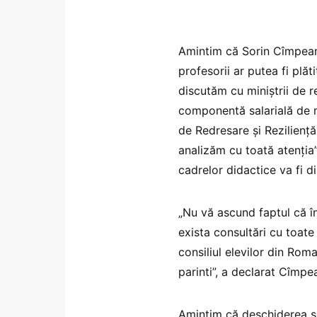
Amintim că Sorin Cîmpean
profesorii ar putea fi plăt
discutăm cu miniștrii de r
componentă salarială de m
de Redresare și Reziliență
analizăm cu toată atenția”
cadrelor didactice va fi di
„Nu vă ascund faptul că în 
exista consultări cu toate 
consiliul elevilor din Roma
parinti”, a declarat Cîmpe
Amintim că deschiderea şc