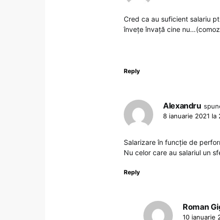
Cred ca au suficient salariu p
învețe învață cine nu…(comozi)
Reply
Alexandru
spun
8 ianuarie 2021 la
Salarizare în funcție de perfo
Nu celor care au salariul un sfe
Reply
Roman Gi
10 ianuarie 