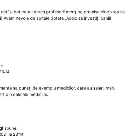
t cat își bat capul.Acum profesorii merg pe premisa cine vrea sa
.Avem nevoie de spitale dotate .Acolo să investiți banii!
e:
 23:14
rmanta sa puneți de exemplu medicilor, care au salarii mari.
rt din cele ale medicilor.
gi
spune:
2021 la 23:14