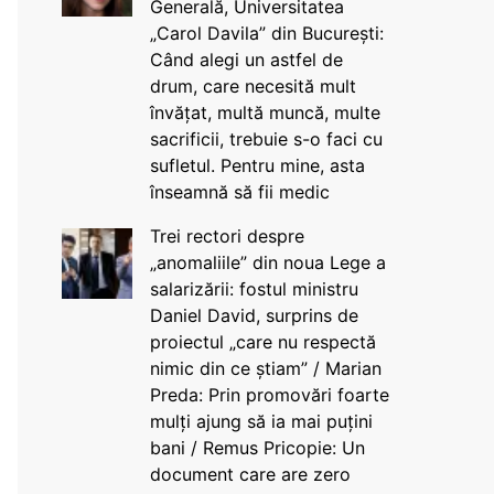
Generală, Universitatea
„Carol Davila” din București:
Când alegi un astfel de
drum, care necesită mult
învățat, multă muncă, multe
sacrificii, trebuie s-o faci cu
sufletul. Pentru mine, asta
înseamnă să fii medic
Trei rectori despre
„anomaliile” din noua Lege a
salarizării: fostul ministru
Daniel David, surprins de
proiectul „care nu respectă
nimic din ce știam” / Marian
Preda: Prin promovări foarte
mulți ajung să ia mai puțini
bani / Remus Pricopie: Un
document care are zero