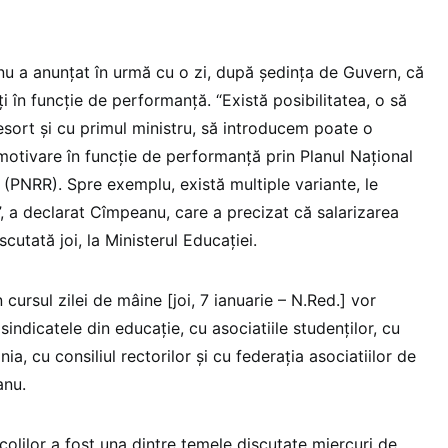
u a anunțat în urmă cu o zi, după ședința de Guvern, că
iți în funcție de performanță. “Există posibilitatea, o să
esort și cu primul ministru, să introducem poate o
otivare în funcție de performanță prin Planul Național
 (PNRR). Spre exemplu, există multiple variante, le
, a declarat Cîmpeanu, care a precizat că salarizarea
scutată joi, la Ministerul Educației.
cursul zilei de mâine [joi, 7 ianuarie – N.Red.] vor
sindicatele din educație, cu asociatiile studenților, cu
nia, cu consiliul rectorilor și cu federația asociatiilor de
anu.
olilor a fost una dintre temele discutate miercuri de