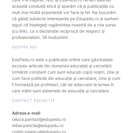
această conduită etică și sperăm că și publicațiile cu
mult mai multă experiență vor face la fel. Ne bucurăm
că găsiți subiecte interesante pe Edupedu.ro și suntem
siguri că înțelegeți rugămintea noastră de a cita sursa
(cu link), ca o declarație reciprocă de respect și
profesionalism. Vă mulțumim!
DESPRE NOI
EduPedu.ro este o publicație online care găzduiește
exclusiv articole din domeniul educației și cercetării.
Urmărim constant cum sunt educați copiii noștri, cine și
cum face politicile din educație și cercetare, cine și cum
îi formează pe profesori, cât de adecvate la lumea în
care trăim sunt sistemele de educație și cercetare.
CONTACT REDACȚIE
Adrese e-mail
raluca.pantazi@edupedu.ro
mihai.peticila@edupedu.ro
costin.ionescu@edupedu.ro