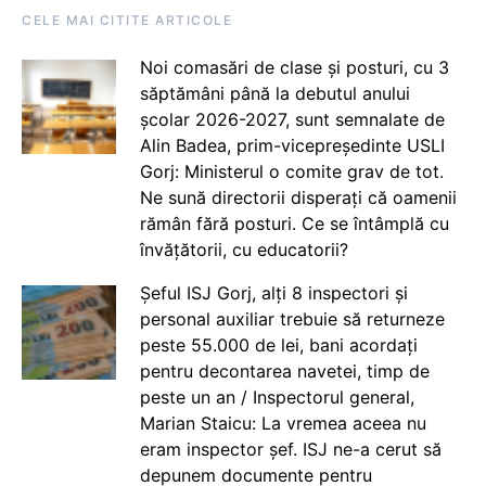
CELE MAI CITITE ARTICOLE
Noi comasări de clase și posturi, cu 3
săptămâni până la debutul anului
școlar 2026-2027, sunt semnalate de
Alin Badea, prim-vicepreședinte USLI
Gorj: Ministerul o comite grav de tot.
Ne sună directorii disperați că oamenii
rămân fără posturi. Ce se întâmplă cu
învățătorii, cu educatorii?
Șeful ISJ Gorj, alți 8 inspectori și
personal auxiliar trebuie să returneze
peste 55.000 de lei, bani acordați
pentru decontarea navetei, timp de
peste un an / Inspectorul general,
Marian Staicu: La vremea aceea nu
eram inspector șef. ISJ ne-a cerut să
depunem documente pentru