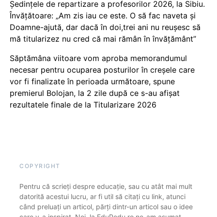
Ședințele de repartizare a profesorilor 2026, la Sibiu.
Învățătoare: „Am zis iau ce este. O să fac naveta și
Doamne-ajută, dar dacă în doi,trei ani nu reușesc să
mă titularizez nu cred că mai rămân în învățământ”
Săptămâna viitoare vom aproba memorandumul
necesar pentru ocuparea posturilor în creșele care
vor fi finalizate în perioada următoare, spune
premierul Bolojan, la 2 zile după ce s-au afișat
rezultatele finale de la Titularizare 2026
COPYRIGHT
Pentru că scrieți despre educație, sau cu atât mai mult
datorită acestui lucru, ar fi util să citați cu link, atunci
când preluați un articol, părți dintr-un articol sau o idee
care v-a inspirat. Noi, la EduPedu.ro ne-am asumat