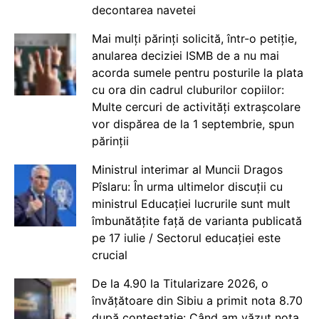
decontarea navetei
Mai mulți părinți solicită, într-o petiție,
anularea deciziei ISMB de a nu mai
acorda sumele pentru posturile la plata
cu ora din cadrul cluburilor copiilor:
Multe cercuri de activități extrașcolare
vor dispărea de la 1 septembrie, spun
părinții
Ministrul interimar al Muncii Dragos
Pîslaru: În urma ultimelor discuții cu
ministrul Educației lucrurile sunt mult
îmbunătățite față de varianta publicată
pe 17 iulie / Sectorul educației este
crucial
De la 4.90 la Titularizare 2026, o
învățătoare din Sibiu a primit nota 8.70
după contestație: Când am văzut nota