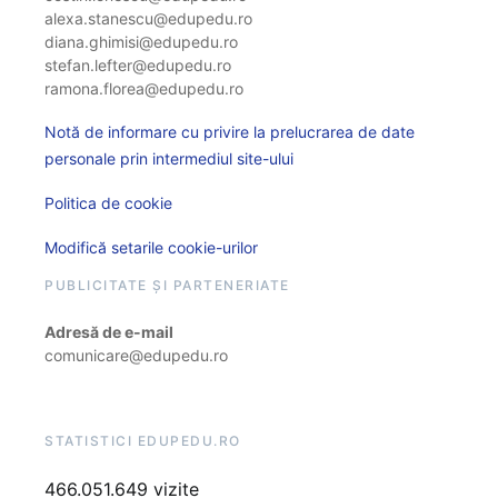
alexa.stanescu@edupedu.ro
diana.ghimisi@edupedu.ro
stefan.lefter@edupedu.ro
ramona.florea@edupedu.ro
Notă de informare cu privire la prelucrarea de date
personale prin intermediul site-ului
Politica de cookie
Modifică setarile cookie-urilor
PUBLICITATE ȘI PARTENERIATE
Adresă de e-mail
comunicare@edupedu.ro
STATISTICI EDUPEDU.RO
466.051.649 vizite