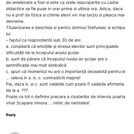
de ameliorare a fost si este ca orele neacoperite cu cadre
didactice sa fie puse in orar prima si ultima ora. Adica, daca
nu e prof de fizica si chimie elevii vin mai tarziu si pleaca mai
devreme.
Titularizarea e deschisa si pentru domnul Stefureac si echipa
lui.
– faptul ca respondentii sub 30 de ani:
a. consideră că emoțiile și stresul elevilor sunt principalele
dificultăți de la începutul anului școlar
b. sunt de părere că începutul noului an școlar are o
semnificație mai mult simbolică
c. spun că momentul nu are o importanță deosebită pentru ei
… releva in a. b. c. contradictii majore!
Pai, daca b. si c. sunt valabile cum poate fi valabila afirmatia
de la a. ???
Poate ca tot o definire precara a clusterilor de interviu poarta
vina! Scapare minora … nimic de neinteles!
Reply