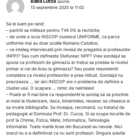
Baba Lutza
spune:
13 septembrie 2025 la 11:02
Sa le luam pe rand:
– parintii sa militeze pentru TVA 0% la rechizite;
– de unde a scos INSCOP clusterul UNIFORME, ca parca
uniforme mai au doar scolile Romano-Catolice;
– ce inteleg intervievatii prin nivelul de pregatire al profesorilor
(NPP)? Sau cum defineste Stefureac NPP? Vrea sondajul sa
spuna ca profesorii de gimnaziu ar trebui sa predea la nivelul
primar si cei de liceu la gimnaziu? Sau poate resondentii
considera ca nivelul profesorilor e prea ridicat. Sondajul nu
precizeaza … iar aici INSCOP are o problema de definire a
cluster-ului. O scapare … nimic de neinteles!
– Poate ar fi mai bine ca respondentii la sondaj sa se prezinte
ei insisi la titularizare, daca, bineinteles, reusesc sa citeasca si
sa invete bibliografia. Sa inceapa, recomand, cu tratatul de
pedagogie al Domnului Prof. Dr. Cucoş. Si sa ocupe locurile de
prof la Chimie, Fizica, Mate, Informatica, Tehnologia
informatiei. Toate marile licee din Bucuresti au nevoie. Nici
orarul nu s-a definitivat ca nu sunt profesori. Singura solutie