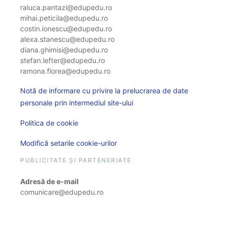
raluca.pantazi@edupedu.ro
mihai.peticila@edupedu.ro
costin.ionescu@edupedu.ro
alexa.stanescu@edupedu.ro
diana.ghimisi@edupedu.ro
stefan.lefter@edupedu.ro
ramona.florea@edupedu.ro
Notă de informare cu privire la prelucrarea de date
personale prin intermediul site-ului
Politica de cookie
Modifică setarile cookie-urilor
PUBLICITATE ȘI PARTENERIATE
Adresă de e-mail
comunicare@edupedu.ro