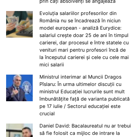
prin câți absolvenți se angajează
Evoluția salariilor profesorilor din
România nu se încadrează în niciun
model european - analiză Eurydice:
salariul crește doar 25 de ani în timpul
carierei, dar procesul e între statele cu
venituri mari pentru profesori încă de
la începutul carierei și cele cu cele mai
mici salarii
Ministrul interimar al Muncii Dragos
Pîslaru: În urma ultimelor discuții cu
ministrul Educației lucrurile sunt mult
îmbunătățite față de varianta publicată
pe 17 iulie / Sectorul educației este
crucial
Daniel David: Bacalaureatul nu ar trebui
să fie folosit ca mijloc de intrare la