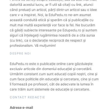
datorită acestui lucru, ar fi util să citați cu link, atunci
când preluați un articol, părți dintr-un articol sau o idee
care v-a inspirat. Noi, la EduPedu.ro ne-am asumat
această conduită etică și sperăm că și publicațiile cu
mult mai multă experiență vor face la fel. Ne bucurăm
că găsiți subiecte interesante pe Edupedu.ro și suntem
siguri că înțelegeți rugămintea noastră de a cita sursa
(cu link), ca o declarație reciprocă de respect și
profesionalism. Vă mulțumim!
DESPRE NOI
EduPedu.ro este o publicație online care găzduiește
exclusiv articole din domeniul educației și cercetării.
Urmărim constant cum sunt educați copiii noștri, cine și
cum face politicile din educație și cercetare, cine și cum
îi formează pe profesori, cât de adecvate la lumea în
care trăim sunt sistemele de educație și cercetare.
CONTACT REDACȚIE
Adrese e-mail