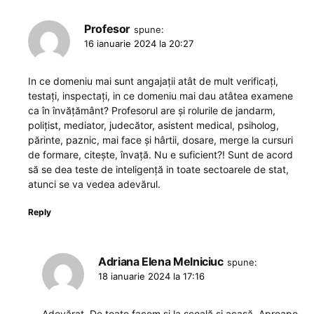
Profesor
spune:
16 ianuarie 2024 la 20:27
In ce domeniu mai sunt angajații atât de mult verificați,
testați, inspectați, in ce domeniu mai dau atâtea examene
ca în învățământ? Profesorul are și rolurile de jandarm,
polițist, mediator, judecător, asistent medical, psiholog,
părinte, paznic, mai face și hârtii, dosare, merge la cursuri
de formare, citește, învață. Nu e suficient?! Sunt de acord
să se dea teste de inteligență in toate sectoarele de stat,
atunci se va vedea adevărul.
Reply
Adriana Elena Melniciuc
spune:
18 ianuarie 2024 la 17:16
Adevărat. De toate facem și la școală și acasă. Aproape