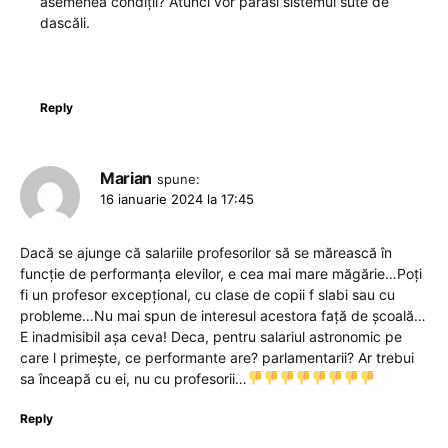
asemenea condiții? Atunci vor părăsi sistemul sute de
dascăli.
Reply
Marian
spune:
16 ianuarie 2024 la 17:45
Dacă se ajunge că salariile profesorilor să se mărească în
funcție de performanța elevilor, e cea mai mare măgărie…Poți
fi un profesor excepțional, cu clase de copii f slabi sau cu
probleme…Nu mai spun de interesul acestora față de școală…
E inadmisibil așa ceva! Deca, pentru salariul astronomic pe
care l primește, ce performante are? parlamentarii? Ar trebui
sa înceapă cu ei, nu cu profesorii…
Reply