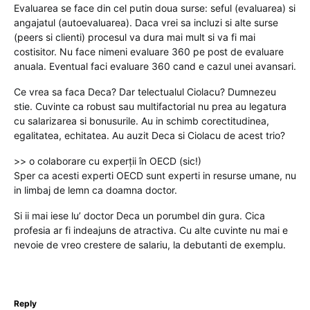
Evaluarea se face din cel putin doua surse: seful (evaluarea) si
angajatul (autoevaluarea). Daca vrei sa incluzi si alte surse
(peers si clienti) procesul va dura mai mult si va fi mai
costisitor. Nu face nimeni evaluare 360 pe post de evaluare
anuala. Eventual faci evaluare 360 cand e cazul unei avansari.
Ce vrea sa faca Deca? Dar telectualul Ciolacu? Dumnezeu
stie. Cuvinte ca robust sau multifactorial nu prea au legatura
cu salarizarea si bonusurile. Au in schimb corectitudinea,
egalitatea, echitatea. Au auzit Deca si Ciolacu de acest trio?
>> o colaborare cu experții în OECD (sic!)
Sper ca acesti experti OECD sunt experti in resurse umane, nu
in limbaj de lemn ca doamna doctor.
Si ii mai iese lu’ doctor Deca un porumbel din gura. Cica
profesia ar fi indeajuns de atractiva. Cu alte cuvinte nu mai e
nevoie de vreo crestere de salariu, la debutanti de exemplu.
Reply