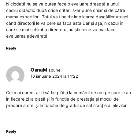
Niciodată nu se va putea face o evaluare dreaptă a unui
cadru didactic după orice criterii s-ar pune chiar și de către
mama experților…Totul va ține de implicarea dascălilor atunci
când directorii le va cere sa facă asta.Dar și așa,în cazul în
care se mai schimba directorul,nu știu cine va mai face
evaluarea adevărată.
Reply
OanaM
spune:
16 ianuarie 2024 la 14:22
Cel mai corect ar fi să fie plătiți la numărul de ore pe care le au
în fiecare zi la clasă și în funcție de prestația și modul de
predare a orei și în funcție de gradul de satisfacție al elevilor.
Reply