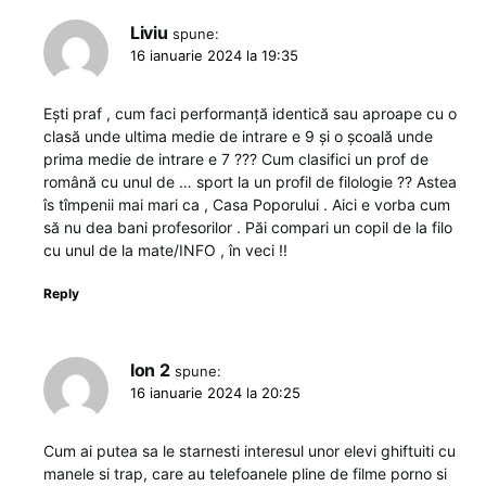
Liviu
spune:
16 ianuarie 2024 la 19:35
Ești praf , cum faci performanță identică sau aproape cu o
clasă unde ultima medie de intrare e 9 și o școală unde
prima medie de intrare e 7 ??? Cum clasifici un prof de
română cu unul de … sport la un profil de filologie ?? Astea
îs tîmpenii mai mari ca , Casa Poporului . Aici e vorba cum
să nu dea bani profesorilor . Păi compari un copil de la filo
cu unul de la mate/INFO , în veci !!
Reply
Ion 2
spune:
16 ianuarie 2024 la 20:25
Cum ai putea sa le starnesti interesul unor elevi ghiftuiti cu
manele si trap, care au telefoanele pline de filme porno si