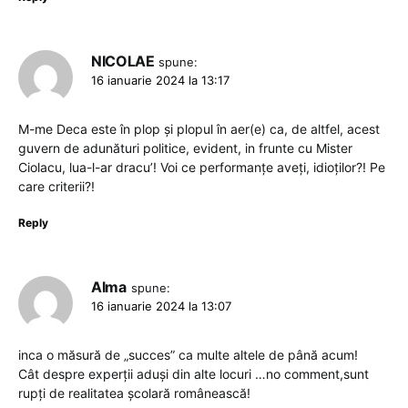
NICOLAE
spune:
16 ianuarie 2024 la 13:17
M-me Deca este în plop și plopul în aer(e) ca, de altfel, acest
guvern de adunături politice, evident, in frunte cu Mister
Ciolacu, lua-l-ar dracu’! Voi ce performanțe aveți, idioților?! Pe
care criterii?!
Reply
Alma
spune:
16 ianuarie 2024 la 13:07
inca o măsură de „succes” ca multe altele de până acum!
Cât despre experții aduși din alte locuri …no comment,sunt
rupți de realitatea școlară românească!