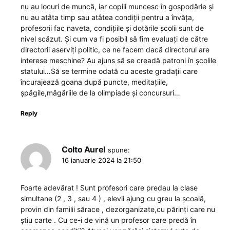
nu au locuri de muncă, iar copiii muncesc în gospodărie și
nu au atâta timp sau atâtea condiții pentru a învăța,
profesorii fac naveta, condițiile și dotările școlii sunt de
nivel scăzut. Și cum va fi posibil să fim evaluați de către
directorii aserviți politic, ce ne facem dacă directorul are
interese meschine? Au ajuns să se creadă patroni în școlile
statului…Să se termine odată cu aceste gradații care
încurajează goana după puncte, meditațiile,
șpăgile,măgăriile de la olimpiade și concursuri…
Reply
Colto Aurel
spune:
16 ianuarie 2024 la 21:50
Foarte adevărat ! Sunt profesori care predau la clase
simultane (2 , 3 , sau 4 ) , elevii ajung cu greu la școală,
provin din familii sărace , dezorganizate,cu părinți care nu
știu carte . Cu ce-i de vină un profesor care predă în