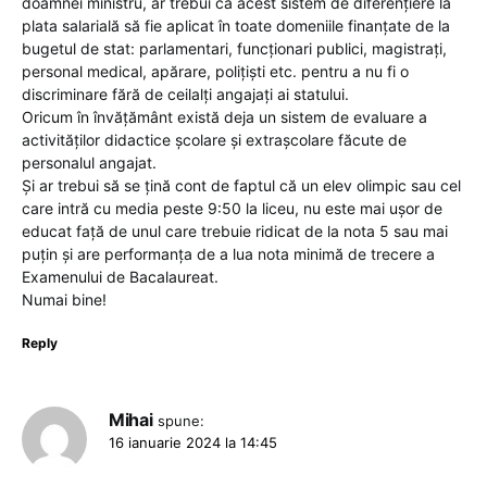
doamnei ministru, ar trebui ca acest sistem de diferențiere la
plata salarială să fie aplicat în toate domeniile finanțate de la
bugetul de stat: parlamentari, funcționari publici, magistrați,
personal medical, apărare, polițiști etc. pentru a nu fi o
discriminare fără de ceilalți angajați ai statului.
Oricum în învățământ există deja un sistem de evaluare a
activităților didactice școlare și extrașcolare făcute de
personalul angajat.
Și ar trebui să se țină cont de faptul că un elev olimpic sau cel
care intră cu media peste 9:50 la liceu, nu este mai ușor de
educat față de unul care trebuie ridicat de la nota 5 sau mai
puțin și are performanța de a lua nota minimă de trecere a
Examenului de Bacalaureat.
Numai bine!
Reply
Mihai
spune:
16 ianuarie 2024 la 14:45