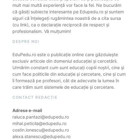
mult mai multă experiență vor face la fel. Ne bucurăm
că găsiți subiecte interesante pe Edupedu.ro și suntem
siguri că înțelegeți rugămintea noastră de a cita sursa
(cu link), ca o declarație reciprocă de respect și
profesionalism. Vă mulțumim!
DESPRE NOI
EduPedu.ro este o publicație online care găzduiește
exclusiv articole din domeniul educației și cercetării.
Urmărim constant cum sunt educați copiii noștri, cine și
cum face politicile din educație și cercetare, cine și cum
îi formează pe profesori, cât de adecvate la lumea în
care trăim sunt sistemele de educație și cercetare.
CONTACT REDACȚIE
Adrese e-mail
raluca.pantazi@edupedu.ro
mihai.peticila@edupedu.ro
costin.ionescu@edupedu.ro
alexa.stanescu@edupedu.ro