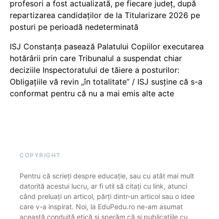
profesori a fost actualizată, pe fiecare județ, după
repartizarea candidaților de la Titularizare 2026 pe
posturi pe perioadă nedeterminată
ISJ Constanța pasează Palatului Copiilor executarea
hotărârii prin care Tribunalul a suspendat chiar
deciziile Inspectoratului de tăiere a posturilor:
Obligațiile vă revin „în totalitate” / ISJ susține că s-a
conformat pentru că nu a mai emis alte acte
COPYRIGHT
Pentru că scrieți despre educație, sau cu atât mai mult
datorită acestui lucru, ar fi util să citați cu link, atunci
când preluați un articol, părți dintr-un articol sau o idee
care v-a inspirat. Noi, la EduPedu.ro ne-am asumat
această conduită etică și sperăm că și publicațiile cu