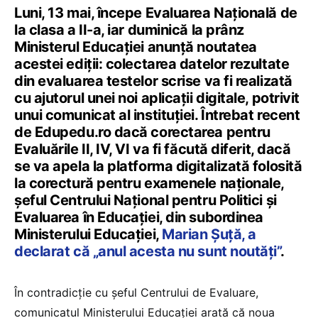
Luni, 13 mai, începe Evaluarea Națională de
la clasa a II-a, iar duminică la prânz
Ministerul Educației anunță noutatea
acestei ediții: colectarea datelor rezultate
din evaluarea testelor scrise va fi realizată
cu ajutorul unei noi aplicații digitale, potrivit
unui comunicat al instituției. Întrebat recent
de Edupedu.ro dacă corectarea pentru
Evaluările II, IV, VI va fi făcută diferit, dacă
se va apela la platforma digitalizată folosită
la corectură pentru examenele naționale,
șeful Centrului Național pentru Politici și
Evaluarea în Educației, din subordinea
Ministerului Educației,
Marian Șuță, a
declarat că „anul acesta nu sunt noutăți”
.
În contradicție cu șeful Centrului de Evaluare,
comunicatul Ministerului Educației arată că noua