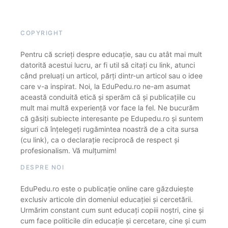
COPYRIGHT
Pentru că scrieți despre educație, sau cu atât mai mult
datorită acestui lucru, ar fi util să citați cu link, atunci
când preluați un articol, părți dintr-un articol sau o idee
care v-a inspirat. Noi, la EduPedu.ro ne-am asumat
această conduită etică și sperăm că și publicațiile cu
mult mai multă experiență vor face la fel. Ne bucurăm
că găsiți subiecte interesante pe Edupedu.ro și suntem
siguri că înțelegeți rugămintea noastră de a cita sursa
(cu link), ca o declarație reciprocă de respect și
profesionalism. Vă mulțumim!
DESPRE NOI
EduPedu.ro este o publicație online care găzduiește
exclusiv articole din domeniul educației și cercetării.
Urmărim constant cum sunt educați copiii noștri, cine și
cum face politicile din educație și cercetare, cine și cum