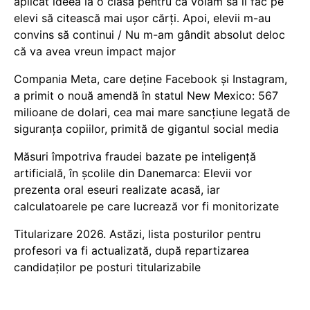
aplicat ideea la o clasă pentru că voiam să îi fac pe
elevi să citească mai ușor cărți. Apoi, elevii m-au
convins să continui / Nu m-am gândit absolut deloc
că va avea vreun impact major
Compania Meta, care deține Facebook și Instagram,
a primit o nouă amendă în statul New Mexico: 567
milioane de dolari, cea mai mare sancțiune legată de
siguranța copiilor, primită de gigantul social media
Măsuri împotriva fraudei bazate pe inteligență
artificială, în școlile din Danemarca: Elevii vor
prezenta oral eseuri realizate acasă, iar
calculatoarele pe care lucrează vor fi monitorizate
Titularizare 2026. Astăzi, lista posturilor pentru
profesori va fi actualizată, după repartizarea
candidaților pe posturi titularizabile