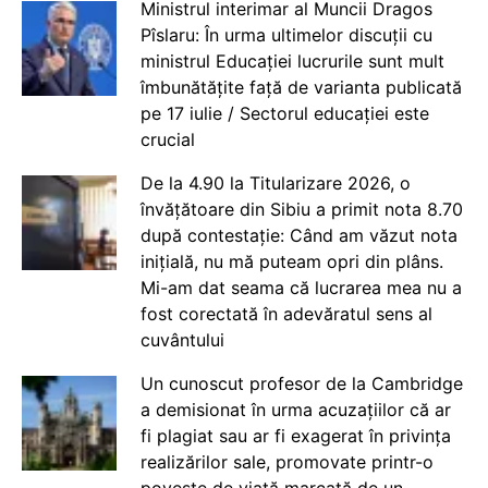
Ministrul interimar al Muncii Dragos
Pîslaru: În urma ultimelor discuții cu
ministrul Educației lucrurile sunt mult
îmbunătățite față de varianta publicată
pe 17 iulie / Sectorul educației este
crucial
De la 4.90 la Titularizare 2026, o
învățătoare din Sibiu a primit nota 8.70
după contestație: Când am văzut nota
inițială, nu mă puteam opri din plâns.
Mi-am dat seama că lucrarea mea nu a
fost corectată în adevăratul sens al
cuvântului
Un cunoscut profesor de la Cambridge
a demisionat în urma acuzațiilor că ar
fi plagiat sau ar fi exagerat în privința
realizărilor sale, promovate printr-o
poveste de viață marcată de un