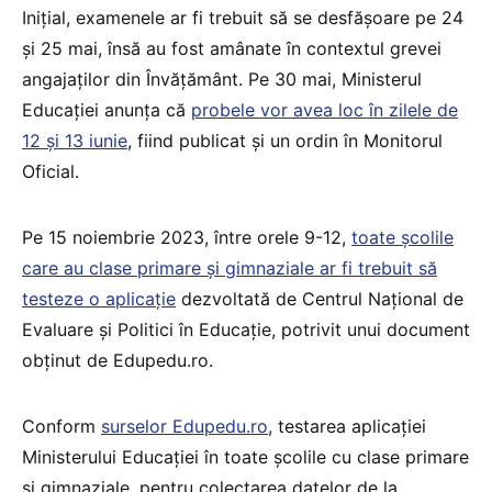
Inițial, examenele ar fi trebuit să se desfășoare pe 24
și 25 mai, însă au fost amânate în contextul grevei
angajaților din Învățământ. Pe 30 mai, Ministerul
Educației anunța că
probele vor avea loc în zilele de
12 și 13 iunie
, fiind publicat și un ordin în Monitorul
Oficial.
Pe 15 noiembrie 2023, între orele 9-12,
toate școlile
care au clase primare și gimnaziale ar fi trebuit să
testeze o aplicație
dezvoltată de Centrul Național de
Evaluare și Politici în Educație, potrivit unui document
obținut de Edupedu.ro.
Conform
surselor Edupedu.ro
, testarea aplicației
Ministerului Educației în toate școlile cu clase primare
și gimnaziale, pentru colectarea datelor de la