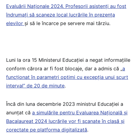
Evaluării Naționale 2024. Profesorii asistenți au fost
îndrumați să scaneze local lucrările în prezența
elevilor
și să le încarce pe servere mai târziu.
Luni la ora 15 Ministerul Educației a negat informațiile
conform cărora ar fi fost blocaje, dar a admis că „
a
funcționat în parametri optimi cu excepția unui scurt
interval” de 20 de minute
.
Încă din luna decembrie 2023 ministrul Educației a
anunțat că
a simulările pentru Evaluarea Națională și
Bacalaureat 2024 lucrările vor fi scanate în clasă și
corectate pe platforma digitalizată
.