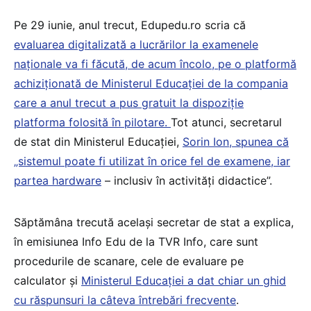
Pe 29 iunie, anul trecut, Edupedu.ro scria că
evaluarea digitalizată a lucrărilor la examenele
naționale va fi făcută, de acum încolo, pe o platformă
achiziționată de Ministerul Educației de la compania
care a anul trecut a pus gratuit la dispoziție
platforma folosită în pilotare.
Tot atunci, secretarul
de stat din Ministerul Educației,
Sorin Ion, spunea că
„sistemul poate fi utilizat în orice fel de examene, iar
partea hardware
– inclusiv în activități didactice”.
Săptămâna trecută același secretar de stat a explica,
în emisiunea Info Edu de la TVR Info, care sunt
procedurile de scanare, cele de evaluare pe
calculator și
Ministerul Educației a dat chiar un ghid
cu răspunsuri la câteva întrebări frecvente
.