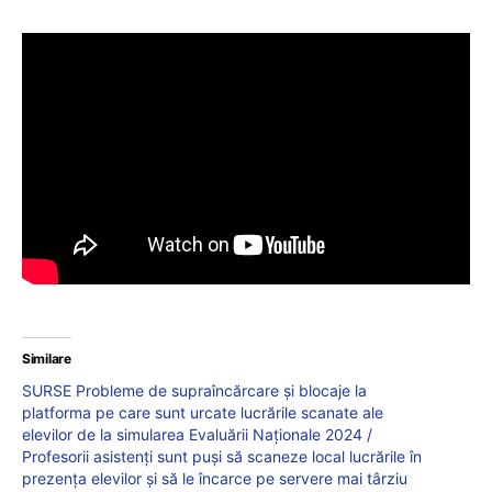
Similare
SURSE Probleme de supraîncărcare și blocaje la
platforma pe care sunt urcate lucrările scanate ale
elevilor de la simularea Evaluării Naționale 2024 /
Profesorii asistenți sunt puși să scaneze local lucrările în
prezența elevilor și să le încarce pe servere mai târziu