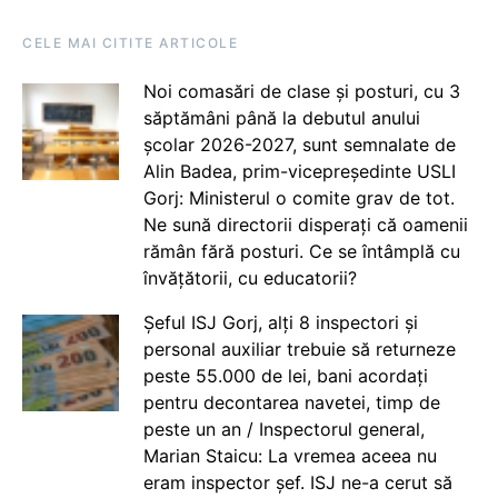
CELE MAI CITITE ARTICOLE
Noi comasări de clase și posturi, cu 3
săptămâni până la debutul anului
școlar 2026-2027, sunt semnalate de
Alin Badea, prim-vicepreședinte USLI
Gorj: Ministerul o comite grav de tot.
Ne sună directorii disperați că oamenii
rămân fără posturi. Ce se întâmplă cu
învățătorii, cu educatorii?
Șeful ISJ Gorj, alți 8 inspectori și
personal auxiliar trebuie să returneze
peste 55.000 de lei, bani acordați
pentru decontarea navetei, timp de
peste un an / Inspectorul general,
Marian Staicu: La vremea aceea nu
eram inspector șef. ISJ ne-a cerut să