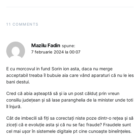
11 COMMENTS
Mazilu Fadin
spune:
7 februarie 2024 la 00:07
E cu morcovul in fund Sorin ion asta, daca nu merge
acceptabil treaba îl bubuie aia care vând aparaturi că nu le ies
bani destui.
Cred că abia așteaptă să și ia un post călduț prin vreun
consiliu județean și să lase paranghelia de la minister unde toti
îl înjură.
Cât de imbecili să fiți sa corectați niste poze dintr-o rețea și să
ziceți că e evoluție asta și că nu se fac fraude? Fraudele sunt
cel mai ușor în sistemele digitale pt cine cunoaște bineînțeles.