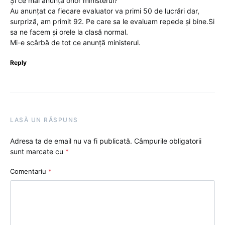
Și ce mai anunță onor ministerul?
Au anunțat ca fiecare evaluator va primi 50 de lucrări dar,
surpriză, am primit 92. Pe care sa le evaluam repede și bine.Si
sa ne facem și orele la clasă normal.
Mi-e scârbă de tot ce anunță ministerul.
Reply
LASĂ UN RĂSPUNS
Adresa ta de email nu va fi publicată.
Câmpurile obligatorii
sunt marcate cu
*
Comentariu
*