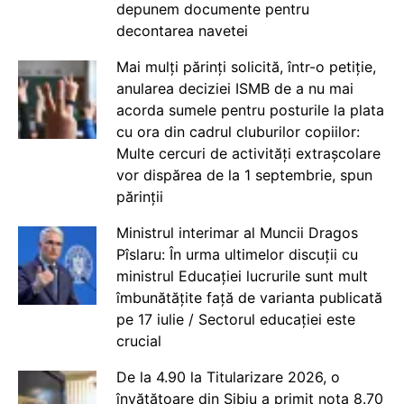
depunem documente pentru
decontarea navetei
Mai mulți părinți solicită, într-o petiție,
anularea deciziei ISMB de a nu mai
acorda sumele pentru posturile la plata
cu ora din cadrul cluburilor copiilor:
Multe cercuri de activități extrașcolare
vor dispărea de la 1 septembrie, spun
părinții
Ministrul interimar al Muncii Dragos
Pîslaru: În urma ultimelor discuții cu
ministrul Educației lucrurile sunt mult
îmbunătățite față de varianta publicată
pe 17 iulie / Sectorul educației este
crucial
De la 4.90 la Titularizare 2026, o
învățătoare din Sibiu a primit nota 8.70