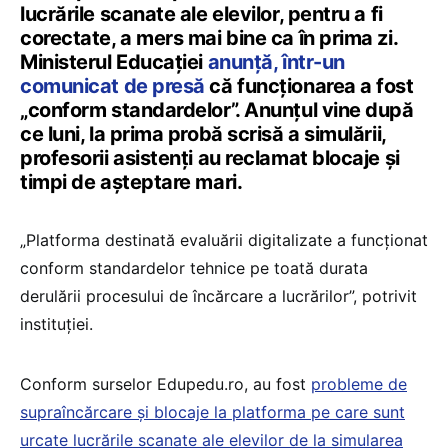
lucrările scanate ale elevilor, pentru a fi
corectate, a mers mai bine ca în prima zi.
Ministerul Educației
anunță, într-un
comunicat de presă
că funcționarea a fost
„conform standardelor”. Anunțul vine după
ce luni, la prima probă scrisă a simulării,
profesorii asistenți au reclamat blocaje și
timpi de așteptare mari.
„Platforma destinată evaluării digitalizate a funcționat
conform standardelor tehnice pe toată durata
derulării procesului de încărcare a lucrărilor”, potrivit
instituției.
Conform surselor Edupedu.ro, au fost
probleme de
supraîncărcare și blocaje la platforma pe care sunt
urcate lucrările scanate ale elevilor de la simularea