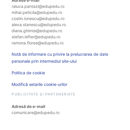
Adrese e-mail
raluca.pantazi@edupedu.ro
mihai.peticila@edupedu.ro
costin.ionescu@edupedu.ro
alexa.stanescu@edupedu.ro
diana.ghimisi@edupedu.ro
stefan.lefter@edupedu.ro
ramona.florea@edupedu.ro
Notă de informare cu privire la prelucrarea de date
personale prin intermediul site-ului
Politica de cookie
Modifică setarile cookie-urilor
PUBLICITATE ȘI PARTENERIATE
Adresă de e-mail
comunicare@edupedu.ro