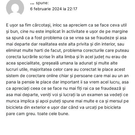
...
spune:
6 februarie 2024 la 22:17
E ușor sa fim cârcotași, inloc sa apreciem ca se face ceva util
și bun, cine nu este implicat în activitate e ușor de pe margine
sa spună ca a fost problema ca se vrea sa se fraudeze și asa
mai departe dar realitatea este alta privita și din interior, sau
eliminat multe harti de facut, problema corecturile care puteau
corecta lucrările scrise în alta limba și în acel județ nu erau de
acea specialitate, greșeală umana la adunat și multe alte
lucruri utile, majoritatea celor care au corectat le place acest
sistem de corectare online chiar și persoane care mai au un an
pana la pensie le place dar important ii sa vrem acel lucru, asa
ca apreciați ceea ce se face nu mai fiți rai ca se fraudează și
asa mai departe, veniți voi și lucrați la un examen sa vedeți ce
munca implica și apoi puteți spune mai multe e ca și mersul pe
bicicleta din exterior e ușor dar când va urcați pe bicicleta
pare cam greu. toate cele bune.