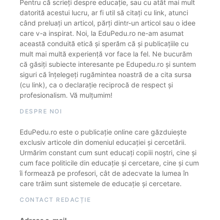
Pentru că scrieți despre educație, sau cu atât mai mult
datorită acestui lucru, ar fi util să citați cu link, atunci
când preluați un articol, părți dintr-un articol sau o idee
care v-a inspirat. Noi, la EduPedu.ro ne-am asumat
această conduită etică și sperăm că și publicațiile cu
mult mai multă experiență vor face la fel. Ne bucurăm
că găsiți subiecte interesante pe Edupedu.ro și suntem
siguri că înțelegeți rugămintea noastră de a cita sursa
(cu link), ca o declarație reciprocă de respect și
profesionalism. Vă mulțumim!
DESPRE NOI
EduPedu.ro este o publicație online care găzduiește
exclusiv articole din domeniul educației și cercetării.
Urmărim constant cum sunt educați copiii noștri, cine și
cum face politicile din educație și cercetare, cine și cum
îi formează pe profesori, cât de adecvate la lumea în
care trăim sunt sistemele de educație și cercetare.
CONTACT REDACȚIE