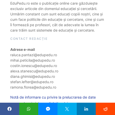
EduPedu.ro este o publicație online care găzduiește
exclusiv articole din domeniul educației și cercetării.
Urmărim constant cum sunt educați copiii noștri, cine și
cum face politicile din educație și cercetare, cine și cum
îi formează pe profesori, cât de adecvate la lumea în
care trăim sunt sistemele de educație și cercetare.
CONTACT REDACȚIE
Adrese e-mail
raluca.pantazi@edupedu.ro
mihai.peticila@edupedu.ro
costin.ionescu@edupedu.ro
alexa.stanescu@edupedu.ro
diana.ghimisi@edupedu.ro
stefan.lefter@edupedu.ro
ramona.florea@edupedu.ro
Notă de informare cu privire la prelucrarea de date
personale prin intermediul site-ului
Politica de cookie