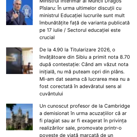
Ministrul interimar al Muncii Dragos
Pîslaru: În urma ultimelor discuții cu
ministrul Educației lucrurile sunt mult
îmbunătățite față de varianta publicată
pe 17 iulie / Sectorul educației este
crucial
De la 4.90 la Titularizare 2026, o
învățătoare din Sibiu a primit nota 8.70
după contestație: Când am văzut nota
inițială, nu mă puteam opri din plâns.
Mi-am dat seama că lucrarea mea nu a
fost corectată în adevăratul sens al
cuvântului
Un cunoscut profesor de la Cambridge
a demisionat în urma acuzațiilor că ar
fi plagiat sau ar fi exagerat în privința
realizărilor sale, promovate printr-o
poveste de viață marcată de un