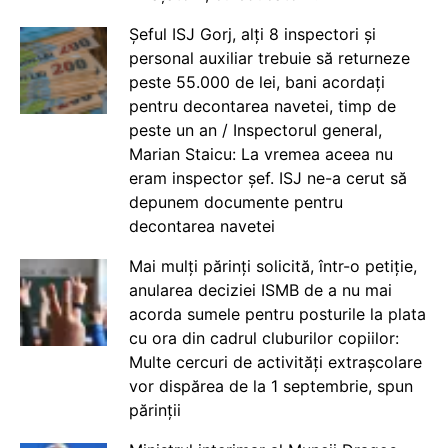
Șeful ISJ Gorj, alți 8 inspectori și
personal auxiliar trebuie să returneze
peste 55.000 de lei, bani acordați
pentru decontarea navetei, timp de
peste un an / Inspectorul general,
Marian Staicu: La vremea aceea nu
eram inspector șef. ISJ ne-a cerut să
depunem documente pentru
decontarea navetei
Mai mulți părinți solicită, într-o petiție,
anularea deciziei ISMB de a nu mai
acorda sumele pentru posturile la plata
cu ora din cadrul cluburilor copiilor:
Multe cercuri de activități extrașcolare
vor dispărea de la 1 septembrie, spun
părinții