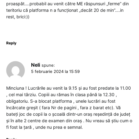
proaspăt….probabil au venit către ME răspunsuri „ferme” din
teritoriu că platforma n a funcționat „decât 20 de min”….in
rest, brici:))
Reply
Neli
spune:
5 februarie 2024 la 15:59
Minciuna ! Lucrările au venit la 9.15 și au fost predate la 11.00
, cel mai târziu. Copiii au rămas în clasa până la 12.30 ,
obligatoriu. S-a blocat platforma , unele lucrări au fost
încărcate greșit ( fara Nr de pagini , fara z barat etc). Vă
bateți joc de copii la o școală dintr-un oraș reședință de județ
și în alte 2 centre de examen din oraș . Nu vreau să știu cum o
fi fost la țară , unde nu prea e semnal.