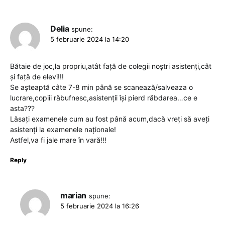
Delia
spune:
5 februarie 2024 la 14:20
Bătaie de joc,la propriu,atât față de colegii noștri asistenți,cât
și față de elevi!!!
Se așteaptă câte 7-8 min până se scanează/salveaza o
lucrare,copiii răbufnesc,asistenții își pierd răbdarea…ce e
asta???
Lăsați examenele cum au fost până acum,dacă vreți să aveți
asistenți la examenele naționale!
Astfel,va fi jale mare în vară!!!
Reply
marian
spune:
5 februarie 2024 la 16:26