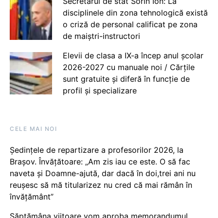
Secretarul de stat Sorin Ion: La
disciplinele din zona tehnologică există
o criză de personal calificat pe zona
de maiștri-instructori
Elevii de clasa a IX-a încep anul școlar
2026-2027 cu manuale noi / Cărțile
sunt gratuite și diferă în funcție de
profil și specializare
CELE MAI NOI
Ședințele de repartizare a profesorilor 2026, la
Brașov. Învățătoare: „Am zis iau ce este. O să fac
naveta și Doamne-ajută, dar dacă în doi,trei ani nu
reușesc să mă titularizez nu cred că mai rămân în
învățământ”
Săptămâna viitoare vom aproba memorandumul