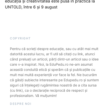
educația și creativitatea este pusă în practică la
UNTOLD, între 6 și 9 august
COPYRIGHT
Pentru că scrieți despre educație, sau cu atât mai mult
datorită acestui lucru, ar fi util să citați cu link, atunci
când preluați un articol, părți dintr-un articol sau o idee
care v-a inspirat. Noi, la EduPedu.ro ne-am asumat
această conduită etică și sperăm că și publicațiile cu
mult mai multă experiență vor face la fel. Ne bucurăm
că găsiți subiecte interesante pe Edupedu.ro și suntem
siguri că înțelegeți rugămintea noastră de a cita sursa
(cu link), ca o declarație reciprocă de respect și
profesionalism. Vă mulțumim!
DESPRE NOI