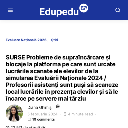
Evaluare Națională 2026
Știri
SURSE Probleme de supraîncărcare și
blocaje la platforma pe care sunt urcate
lucrările scanate ale elevilor de la
simularea Evaluării Naționale 2024 /
Profesorii asistenți sunt puși să scaneze
local lucrările în prezența elevilor și să le
încarce pe servere mai târziu
Diana Ghimiși
5 februarie 2024
4 minute read
19 comments
22.971 de vizualizări