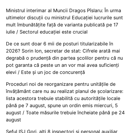
Ministrul interimar al Muncii Dragos Pîslaru: În urma
ultimelor discuții cu ministrul Educației lucrurile sunt
mult îmbunătățite față de varianta publicată pe 17
iulie / Sectorul educației este crucial
De ce sunt doar 6 mii de posturi titularizabile în
2026? Sorin Ion, secretar de stat: Cifrele arată mai
degrabă o prudență din partea școlilor pentru că nu
pot garanta că peste un an vor mai avea suficienți
elevi / Este și un joc de concurență
Proceduri noi de reorganizare pentru unitățile de
învățământ care nu au realizat planul de școlarizare:
lista acestora trebuie stabilită cu autoritățile locale
până pe 7 august, spune un ordin emis miercuri, 5
august / Toate măsurile trebuie încheiate până pe 24
august
Șeful ISJ Gorj, alți 8 inspectori și personal auxiliar