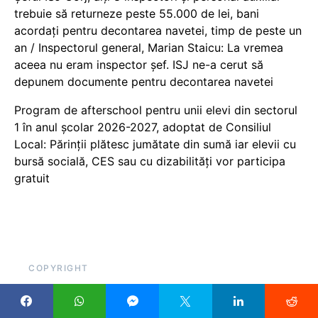
trebuie să returneze peste 55.000 de lei, bani
acordați pentru decontarea navetei, timp de peste un
an / Inspectorul general, Marian Staicu: La vremea
aceea nu eram inspector șef. ISJ ne-a cerut să
depunem documente pentru decontarea navetei
Program de afterschool pentru unii elevi din sectorul
1 în anul școlar 2026-2027, adoptat de Consiliul
Local: Părinții plătesc jumătate din sumă iar elevii cu
bursă socială, CES sau cu dizabilităţi vor participa
gratuit
COPYRIGHT
Pentru că scrieți despre educație, sau cu atât mai mult
datorită acestui lucru, ar fi util să citați cu link, atunci