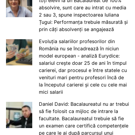
toți elevii la un Bacalaureat de 100%
absolvire, sunt care au intrat cu media
2 sau 3, spune inspectoarea Iuliana
Țugui: Performanța trebuie măsurată și
prin câți absolvenți se angajează
Evoluția salariilor profesorilor din
România nu se încadrează în niciun
model european - analiză Eurydice:
salariul crește doar 25 de ani în timpul
carierei, dar procesul e între statele cu
venituri mari pentru profesori încă de
la începutul carierei și cele cu cele mai
mici salarii
Daniel David: Bacalaureatul nu ar trebui
să fie folosit ca mijloc de intrare la
facultate. Bacalaureatul trebuie să fie
un examen care certifică competențele
pe care le ai după parcursul unui