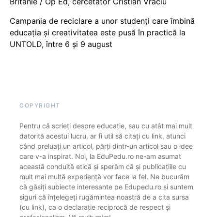
Britanie / Op Ed, cercetător Cristian Vraciu
Campania de reciclare a unor studenți care îmbină
educația și creativitatea este pusă în practică la
UNTOLD, între 6 și 9 august
COPYRIGHT
Pentru că scrieți despre educație, sau cu atât mai mult
datorită acestui lucru, ar fi util să citați cu link, atunci
când preluați un articol, părți dintr-un articol sau o idee
care v-a inspirat. Noi, la EduPedu.ro ne-am asumat
această conduită etică și sperăm că și publicațiile cu
mult mai multă experiență vor face la fel. Ne bucurăm
că găsiți subiecte interesante pe Edupedu.ro și suntem
siguri că înțelegeți rugămintea noastră de a cita sursa
(cu link), ca o declarație reciprocă de respect și