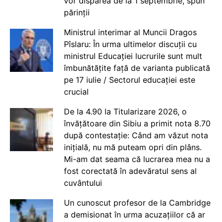
vor dispărea de la 1 septembrie, spun
părinții
Ministrul interimar al Muncii Dragos
Pîslaru: În urma ultimelor discuții cu
ministrul Educației lucrurile sunt mult
îmbunătățite față de varianta publicată
pe 17 iulie / Sectorul educației este
crucial
De la 4.90 la Titularizare 2026, o
învățătoare din Sibiu a primit nota 8.70
după contestație: Când am văzut nota
inițială, nu mă puteam opri din plâns.
Mi-am dat seama că lucrarea mea nu a
fost corectată în adevăratul sens al
cuvântului
Un cunoscut profesor de la Cambridge
a demisionat în urma acuzațiilor că ar