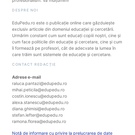
profesionalism. Vă mulțumim!
DESPRE NOI
EduPedu.ro este o publicație online care găzduiește
exclusiv articole din domeniul educației și cercetării.
Urmărim constant cum sunt educați copiii noștri, cine și
cum face politicile din educație și cercetare, cine și cum
îi formează pe profesori, cât de adecvate la lumea în
care trăim sunt sistemele de educație și cercetare.
CONTACT REDACȚIE
Adrese e-mail
raluca.pantazi@edupedu.ro
mihai.peticila@edupedu.ro
costin.ionescu@edupedu.ro
alexa.stanescu@edupedu.ro
diana.ghimisi@edupedu.ro
stefan.lefter@edupedu.ro
ramona.florea@edupedu.ro
Notă de informare cu privire la prelucrarea de date