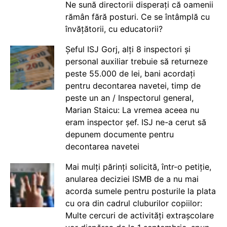
Ne sună directorii disperați că oamenii
rămân fără posturi. Ce se întâmplă cu
învățătorii, cu educatorii?
Șeful ISJ Gorj, alți 8 inspectori și
personal auxiliar trebuie să returneze
peste 55.000 de lei, bani acordați
pentru decontarea navetei, timp de
peste un an / Inspectorul general,
Marian Staicu: La vremea aceea nu
eram inspector șef. ISJ ne-a cerut să
depunem documente pentru
decontarea navetei
Mai mulți părinți solicită, într-o petiție,
anularea deciziei ISMB de a nu mai
acorda sumele pentru posturile la plata
cu ora din cadrul cluburilor copiilor:
Multe cercuri de activități extrașcolare