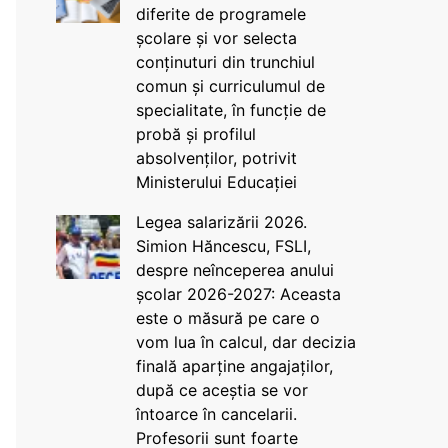
diferite de programele
școlare și vor selecta
conținuturi din trunchiul
comun și curriculumul de
specialitate, în funcție de
probă și profilul
absolvenților, potrivit
Ministerului Educației
Legea salarizării 2026.
Simion Hăncescu, FSLI,
despre neînceperea anului
școlar 2026-2027: Aceasta
este o măsură pe care o
vom lua în calcul, dar decizia
finală aparține angajaților,
după ce aceștia se vor
întoarce în cancelarii.
Profesorii sunt foarte