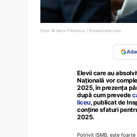
Foto: © Iakov Filimonov | Dreamstime.com
Adau
Elevii care au absolvi
Națională vor complet
2025, în prezența părin
după cum prevede
c
liceu
, publicat de Ins
conține sfaturi pentr
2025.
Potrivit ISMB, este foarte