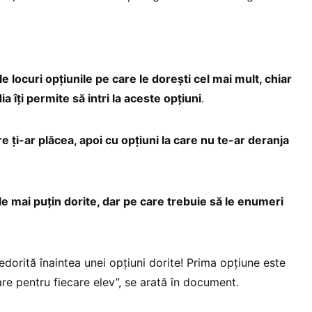
locuri opţiunile pe care le doreşti cel mai mult, chiar
a îţi permite să intri la aceste opţiuni
.
e ţi-ar plăcea, apoi cu opţiuni la care nu te-ar deranja
le mai puţin dorite, dar pe care trebuie să le enumeri
dorită înaintea unei opţiuni dorite! Prima opţiune este
are pentru fiecare elev”, se arată în document.