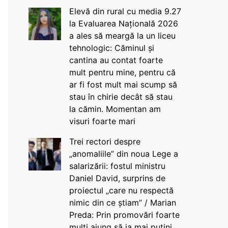
Elevă din rural cu media 9.27
la Evaluarea Națională 2026
a ales să meargă la un liceu
tehnologic: Căminul și
cantina au contat foarte
mult pentru mine, pentru că
ar fi fost mult mai scump să
stau în chirie decât să stau
la cămin. Momentan am
visuri foarte mari
Trei rectori despre
„anomaliile” din noua Lege a
salarizării: fostul ministru
Daniel David, surprins de
proiectul „care nu respectă
nimic din ce știam” / Marian
Preda: Prin promovări foarte
mulți ajung să ia mai puțini