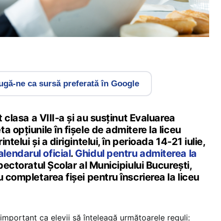
gă-ne ca sursă preferată în Google
t clasa a VIII-a și au susținut Evaluarea
a opțiunile în fișele de admitere la liceu
telui și a dirigintelui, în perioada 14-21 iulie,
alendarul oficial
.
Ghidul pentru admiterea la
pectoratul Școlar al Municipiului București,
u completarea fișei pentru înscrierea la liceu
 important ca elevii să înțeleagă următoarele reguli: