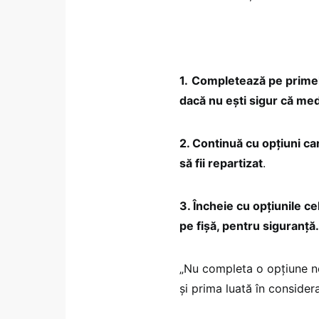
1.
Completează pe primele 
dacă nu eşti sigur că medi
2. Continuă cu opţiuni car
să fii repartizat
.
3. Încheie cu opţiunile ce
pe fişă, pentru siguranţă.
„Nu completa o opţiune ne
şi prima luată în consider