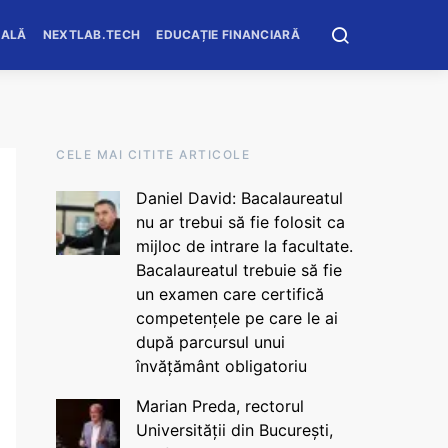
OALĂ
NEXTLAB.TECH
EDUCAȚIE FINANCIARĂ
CELE MAI CITITE ARTICOLE
Daniel David: Bacalaureatul
nu ar trebui să fie folosit ca
mijloc de intrare la facultate.
Bacalaureatul trebuie să fie
un examen care certifică
competențele pe care le ai
după parcursul unui
învățământ obligatoriu
Marian Preda, rectorul
Universității din București,