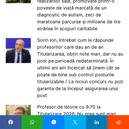
realizărilor sale, promovate printr-o
poveste de viață marcată de un
diagnostic de autism, zeci de
maratoane parcurse și milioane de lire
strânse în scopuri caritabile
Sorin Ion, întrebat cum le răspunde
profesorilor care dau an de an
Titularizarea, obțin note mari, dar nu au
post pe perioadă nedeterminată: În
ultimii ani am încercat să ținem cât se
poate de bine sub control posturile
titularizabile / La niciun concurs nu poți
garanta de la început asigurarea unui
post
Profesor de Istorie cu 9.70 la
Titularizare 2026: Nu prea sunt mari
așteptările. Din păcate nu sunt posturi
titularizabile