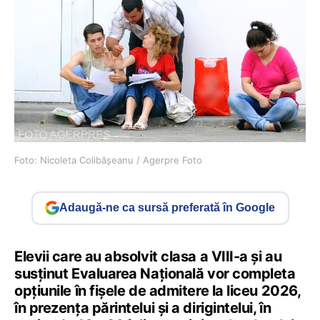
Foto: Nicoleta Colibășeanu / Agerpre Foto
Adaugă-ne ca sursă preferată în Google
Elevii care au absolvit clasa a VIII-a și au
susținut Evaluarea Națională vor completa
opțiunile în fișele de admitere la liceu 2026,
în prezența părintelui și a dirigintelui, în