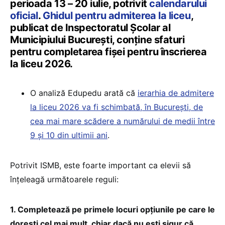
perioada 13 – 20 iulie, potrivit
calendarului
oficial
.
Ghidul pentru admiterea la liceu
,
publicat de Inspectoratul Școlar al
Municipiului București, conține sfaturi
pentru completarea fișei pentru înscrierea
la liceu 2026.
O analiză Edupedu arată că
ierarhia de admitere
la liceu 2026 va fi schimbată, în București, de
cea mai mare scădere a numărului de medii între
9 și 10 din ultimii ani
.
Potrivit ISMB, este foarte important ca elevii să
înțeleagă următoarele reguli:
1. Completează pe primele locuri opţiunile pe care le
doreşti cel mai mult, chiar dacă nu eşti sigur că