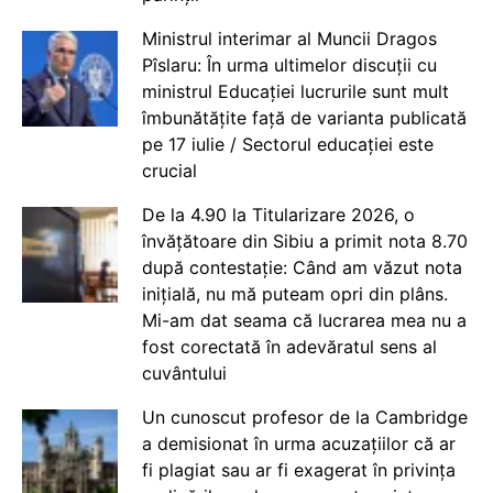
Ministrul interimar al Muncii Dragos
Pîslaru: În urma ultimelor discuții cu
ministrul Educației lucrurile sunt mult
îmbunătățite față de varianta publicată
pe 17 iulie / Sectorul educației este
crucial
De la 4.90 la Titularizare 2026, o
învățătoare din Sibiu a primit nota 8.70
după contestație: Când am văzut nota
inițială, nu mă puteam opri din plâns.
Mi-am dat seama că lucrarea mea nu a
fost corectată în adevăratul sens al
cuvântului
Un cunoscut profesor de la Cambridge
a demisionat în urma acuzațiilor că ar
fi plagiat sau ar fi exagerat în privința