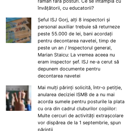
rămân fără posturi. Ce se întâmplă cu
învățătorii, cu educatorii?
Șeful ISJ Gorj, alți 8 inspectori și
personal auxiliar trebuie să returneze
peste 55.000 de lei, bani acordați
pentru decontarea navetei, timp de
peste un an / Inspectorul general,
Marian Staicu: La vremea aceea nu
eram inspector șef. ISJ ne-a cerut să
depunem documente pentru
decontarea navetei
Mai mulți părinți solicită, într-o petiție,
anularea deciziei ISMB de a nu mai
acorda sumele pentru posturile la plata
cu ora din cadrul cluburilor copiilor:
Multe cercuri de activități extrașcolare
vor dispărea de la 1 septembrie, spun
părinții